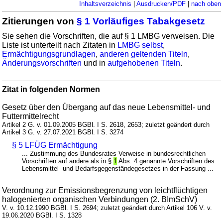
Inhaltsverzeichnis
|
Ausdrucken/PDF
|
nach oben
Zitierungen von
§ 1 Vorläufiges Tabakgesetz
Sie sehen die Vorschriften, die auf § 1 LMBG verweisen. Die
Liste ist unterteilt nach Zitaten in
LMBG selbst
,
Ermächtigungsgrundlagen
,
anderen geltenden Titeln
,
Änderungsvorschriften
und in
aufgehobenen Titeln
.
Zitat in folgenden Normen
Gesetz über den Übergang auf das neue Lebensmittel- und
Futtermittelrecht
Artikel 2 G. v. 01.09.2005 BGBl. I S. 2618, 2653; zuletzt geändert durch
Artikel 3 G. v. 27.07.2021 BGBl. I S. 3274
§ 5 LFÜG Ermächtigung
... Zustimmung des Bundesrates Verweise in bundesrechtlichen
Vorschriften auf andere als in §
1
Abs. 4 genannte Vorschriften des
Lebensmittel- und Bedarfsgegenständegesetzes in der Fassung ...
Verordnung zur Emissionsbegrenzung von leichtflüchtigen
halogenierten organischen Verbindungen (2. BImSchV)
V. v. 10.12.1990 BGBl. I S. 2694; zuletzt geändert durch Artikel 106 V. v.
19.06.2020 BGBl. I S. 1328