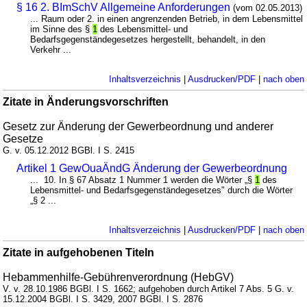
§ 16 2. BImSchV Allgemeine Anforderungen
(vom 02.05.2013)
... Raum oder 2. in einen angrenzenden Betrieb, in dem Lebensmittel
im Sinne des §
1
des Lebensmittel- und
Bedarfsgegenständegesetzes hergestellt, behandelt, in den
Verkehr ...
Inhaltsverzeichnis
|
Ausdrucken/PDF
|
nach oben
Zitate in Änderungsvorschriften
Gesetz zur Änderung der Gewerbeordnung und anderer
Gesetze
G. v. 05.12.2012 BGBl. I S. 2415
Artikel 1 GewOuaÄndG Änderung der Gewerbeordnung
... 10. In § 67 Absatz 1 Nummer 1 werden die Wörter „§
1
des
Lebensmittel- und Bedarfsgegenständegesetzes" durch die Wörter
„§ 2 ...
Inhaltsverzeichnis
|
Ausdrucken/PDF
|
nach oben
Zitate in aufgehobenen Titeln
Hebammenhilfe-Gebührenverordnung (HebGV)
V. v. 28.10.1986 BGBl. I S. 1662; aufgehoben durch Artikel 7 Abs. 5 G. v.
15.12.2004 BGBl. I S. 3429, 2007 BGBl. I S. 2876