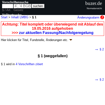
Vorschriftensuche
buzer.de
Normalansicht
§ / Art.
Gesetz
Volltextsuche
Start
>
Inhalt LMBG
>
§ 1
Änderungsalarm
nur in LMBG
Achtung: Titel komplett oder überwiegend mit Ablauf des
19.05.2016 aufgehoben
>>>
zur aktuellen Fassung/Nachfolgeregelung
Hier klicken für
Titel, Fundstelle, Änderungen
etc.
§ 1 - Vorläufiges Tabakgesetz (LMBG
k.a.Abk.
)
→
§ 2
neugefasst durch B. v. 09.09.1997
BGBl. I S. 2296
; aufgehoben durch
§ 1 (weggefallen)
Artikel 8
G. v. 04.04.2016
BGBl. I S. 569
Geltung ab 01.01.1975; FNA: 2125-40-1-2
Lebens- und Genussmittel,
Bedarfsgegenstände
§ 1 wird in
4 Vorschriften zitiert
9 weitere Fassungen
|
wird in 192 Vorschriften zitiert
→
§ 2