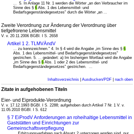
... 5. In Anlage 11 Nr. 1 werden die Wörter „an den Verbraucher im
Sinne des §
6
Abs. 1 des Lebensmittel- und
Bedarfsgegenständegesetzes" durch die Wörter „an ...
Zweite Verordnung zur Änderung der Verordnung über
tiefgefrorene Lebensmittel
V. v. 20.11.2006 BGBl. I S. 2658
Artikel 1 2. TLMVÄndV
... zu kennzeichnen." 4. In § 4 wird die Angabe „im Sinne des §
6
Abs. 1 des Lebensmittel- und Bedarfsgegenständegesetzes"
gestrichen. 5. ... geändert: a) Im bisherigen Wortlaut wird die Angabe
„im Sinne des §
6
Abs. 1 oder 2 des Lebensmittel- und
Bedarfsgegenständegesetzes" gestrichen. ...
Inhaltsverzeichnis
|
Ausdrucken/PDF
|
nach oben
Zitate in aufgehobenen Titeln
Eier- und Eiprodukte-Verordnung
V. v. 17.12.1993 BGBl. I S. 2288; aufgehoben durch Artikel 7 Nr. 1 V. v.
11.05.2010 BGBl. I S. 612
§ 7 EiProdV Anforderungen an roheihaltige Lebensmittel in
Gaststätten und Einrichtungen zur
Gemeinschaftsverpflegung
... Erhitzungsverfahren nach Absatz 2 unterzogen worden sind, nur