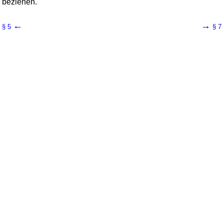
beziehen.
←
→
§ 5
§ 7