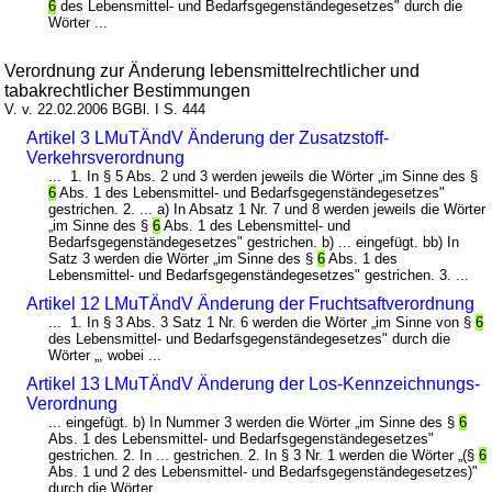
6
des Lebensmittel- und Bedarfsgegenständegesetzes" durch die
Wörter ...
Verordnung zur Änderung lebensmittelrechtlicher und
tabakrechtlicher Bestimmungen
V. v. 22.02.2006 BGBl. I S. 444
Artikel 3 LMuTÄndV Änderung der Zusatzstoff-
Verkehrsverordnung
... 1. In § 5 Abs. 2 und 3 werden jeweils die Wörter „im Sinne des §
6
Abs. 1 des Lebensmittel- und Bedarfsgegenständegesetzes"
gestrichen. 2. ... a) In Absatz 1 Nr. 7 und 8 werden jeweils die Wörter
„im Sinne des §
6
Abs. 1 des Lebensmittel- und
Bedarfsgegenständegesetzes" gestrichen. b) ... eingefügt. bb) In
Satz 3 werden die Wörter „im Sinne des §
6
Abs. 1 des
Lebensmittel- und Bedarfsgegenständegesetzes" gestrichen. 3. ...
Artikel 12 LMuTÄndV Änderung der Fruchtsaftverordnung
... 1. In § 3 Abs. 3 Satz 1 Nr. 6 werden die Wörter „im Sinne von §
6
des Lebensmittel- und Bedarfsgegenständegesetzes" durch die
Wörter „, wobei ...
Artikel 13 LMuTÄndV Änderung der Los-Kennzeichnungs-
Verordnung
... eingefügt. b) In Nummer 3 werden die Wörter „im Sinne des §
6
Abs. 1 des Lebensmittel- und Bedarfsgegenständegesetzes"
gestrichen. 2. In ... gestrichen. 2. In § 3 Nr. 1 werden die Wörter „(§
6
Abs. 1 und 2 des Lebensmittel- und Bedarfsgegenständegesetzes)"
durch die Wörter ...