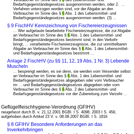
Bedarfsgegenständegesetzes ausgenommen werden, oder 2. ...
Verfahren unterzogen worden sind, vor der Abgabe an den
Verbraucher im Sinne des §
6
Abs. 1 des Lebensmittel- und
Bedarfsgegenständegesetzes ausgenommen werden. (3) ...
§ 9 FischHV Kennzeichnung von Fischereierzeugnissen
... Wer aufgetaute bearbeitete Fischereierzeugnisse, die zur Abgabe
an Verbraucher im Sinne des §
6
Abs. 1 des Lebensmittel- und
Bedarfsgegenständegesetzes bestimmt sind, in den Verkehr
bringt, ... verarbeitete Fischereierzeugnisse, die zur unmittelbaren
Abgabe an Verbraucher im Sinne des §
6
Abs. 1 des Lebensmittel-
und Bedarfsgegenständegesetzes bestimmt ...
Anlage 2 FischHV (zu §§ 11, 12, 19 Abs. 1 Nr. 3) Lebende
Muscheln
... besprengt werden, es sei denn, sie werden vom Versender selbst
an Verbraucher im Sinne des §
6
Abs. 1 des Lebensmittel- und
Bedarfsgegenständegesetzes abgegeben oder vom Verbraucher
im ... und Bedarfsgegenständegesetzes abgegeben oder vom
Verbraucher im Sinne des §
6
Abs. 2 des Lebensmittel- und
Bedarfsgegenständegesetzes vor der Zubereitung zum Verzehr ...
Geflügelfleischhygiene-Verordnung (GFlHV)
neugefasst durch B. v. 21.12.2001 BGBl. I S. 4098, 2003 I S. 456;
aufgehoben durch Artikel 23 V. v. 08.08.2007 BGBl. I S. 1816
§ 8 GFlHV Besondere Anforderungen an das
Inverkehrbringen