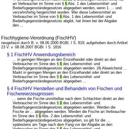
an Verbraucher im Sinne von §
6
Abs. 1 des Lebensmittel- und
Bedarfsgegenständegesetzes abgegeben werden, wenn 1. ... und
verzehrsfertig hergerichtet wurden. Wer diese Lebensmittel an
Verbraucher im Sinne von §
6
Abs. 1 des Lebensmittel- und
Bedarfsgegenständegesetzes abgibt, hat ihnen bei der Abgabe
den ...
Fischhygiene-Verordnung (FischHV)
neugefasst durch B. v. 08.06.2000 BGBl. I S. 819; aufgehoben durch Artikel
23 V. v. 08.08.2007 BGBl. I S. 1816
§ 1 FischHV Anwendungsbereich
... in geringen Mengen an den Einzelhandel oder direkt an den
Verbraucher im Sinne des §
6
des Lebensmittel- und
Bedarfsgegenständegesetzes abgegeben werden. (4) Abweichend ...
Markt in geringen Mengen an den Einzelhandel oder direkt an den
Verbraucher im Sinne des §
6
des Lebensmittel- und
Bedarfsgegenständegesetzes abgegeben ...
§ 4 FischHV Herstellen und Behandeln von Fischen und
Fischereierzeugnissen
... wenn die Fische unmittelbar nach dem Schlachten direkt an den
Verbraucher im Sinne des §
6
des Lebensmittel- und
Bedarfsgegenständegesetzes abgegeben werden. Werden die
Fische an ... abgegeben werden. Werden die Fische an Verbraucher
im Sinne des §
6
Abs. 2 des Lebensmittel- und
Bedarfsgegenständegesetzes abgegeben, so gilt für die ...
spätestens am Tage nach dem Fang vor der Abgabe an den
Verbraucher im Sinne des §
6
des Lebensmittel- und