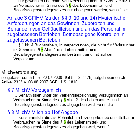
... nur gewonnen und ohne Kennzeichnung nach § 7 Abs. 2 Satz 1
an Verbraucher im Sinne des §
6
des Lebensmittel- und
Bedarfsgegenständegesetzes nur abgegeben werden, wenn 1. es ...
Anlage 3 GFlHV (zu den §§ 9, 10 und 14) Hygienische
Anforderungen an das Gewinnen, Zubereiten und
Behandeln von Geflügelfleisch und an das Personal in
zugelassenen Betrieben; Betriebseigene Kontrollen in
zugelassenen Betrieben
... § 1 Nr. 4 Buchstabe b, in Verpackungen, die nicht für Verbraucher
im Sinne des §
6
Abs. 1 des Lebensmittel- und
Bedarfsgegenständegesetzes bestimmt sind, ist auf der
Verpackung ...
Milchverordnung
neugefasst durch B. v. 20.07.2000 BGBl. I S. 1178; aufgehoben durch
Artikel 23 V. v. 08.08.2007 BGBl. I S. 1816
§ 7 MilchV Vorzugsmilch
... Behältnissen unter der Verkehrsbezeichnung Vorzugsmilch an
Verbraucher im Sinne des §
6
Abs. 2 des Lebensmittel- und
Bedarfsgegenständegesetzes abgegeben wird, wenn die ...
§ 8 MilchV Milch-ab-Hof-Abgabe
... Konsummilch, die als Rohmilch im Erzeugerbetrieb unmittelbar an
Verbraucher im Sinne des §
6
des Lebensmittel- und
Bedarfsgegenständegesetzes abgegeben wird, wenn 1. ...