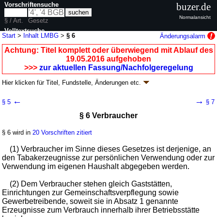
Vorschriftensuche
buzer.de
Normalansicht
§ / Art.
Gesetz
Volltextsuche
Start
>
Inhalt LMBG
>
§ 6
Änderungsalarm
nur in LMBG
Achtung: Titel komplett oder überwiegend mit Ablauf des
19.05.2016 aufgehoben
>>>
zur aktuellen Fassung/Nachfolgeregelung
Hier klicken für
Titel, Fundstelle, Änderungen
etc.
§ 6 - Vorläufiges Tabakgesetz (LMBG
k.a.Abk.
)
←
→
§ 5
§ 7
neugefasst durch B. v. 09.09.1997
BGBl. I S. 2296
; aufgehoben durch
§ 6 Verbraucher
Artikel 8
G. v. 04.04.2016
BGBl. I S. 569
Geltung ab 01.01.1975; FNA: 2125-40-1-2
Lebens- und Genussmittel,
Bedarfsgegenstände
§ 6 wird in
20 Vorschriften zitiert
9 weitere Fassungen
|
wird in 192 Vorschriften zitiert
(1) Verbraucher im Sinne dieses Gesetzes ist derjenige, an
den Tabakerzeugnisse zur persönlichen Verwendung oder zur
Verwendung im eigenen Haushalt abgegeben werden.
(2) Dem Verbraucher stehen gleich Gaststätten,
Einrichtungen zur Gemeinschaftsverpflegung sowie
Gewerbetreibende, soweit sie in Absatz 1 genannte
Erzeugnisse zum Verbrauch innerhalb ihrer Betriebsstätte