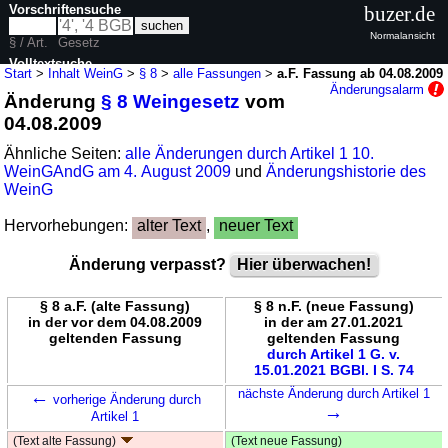
Vorschriftensuche
buzer.de
Normalansicht
§ / Art.
Gesetz
Volltextsuche
Start
>
Inhalt WeinG
>
§ 8
>
alle Fassungen
>
a.F. Fassung ab 04.08.2009
Änderungsalarm
Änderung
§ 8 Weingesetz
vom
nur in WeinG
04.08.2009
Ähnliche Seiten:
alle Änderungen durch Artikel 1 10.
WeinGAndG am 4. August 2009
und
Änderungshistorie des
WeinG
Hervorhebungen:
alter Text
,
neuer Text
Änderung verpasst?
Hier überwachen!
§ 8 a.F. (alte Fassung)
§ 8 n.F. (neue Fassung)
in der vor dem 04.08.2009
in der am 27.01.2021
geltenden Fassung
geltenden Fassung
durch Artikel 1 G. v.
15.01.2021 BGBl. I S. 74
←
nächste Änderung durch Artikel 1
vorherige Änderung durch
→
Artikel 1
(Text alte Fassung)
(Text neue Fassung)