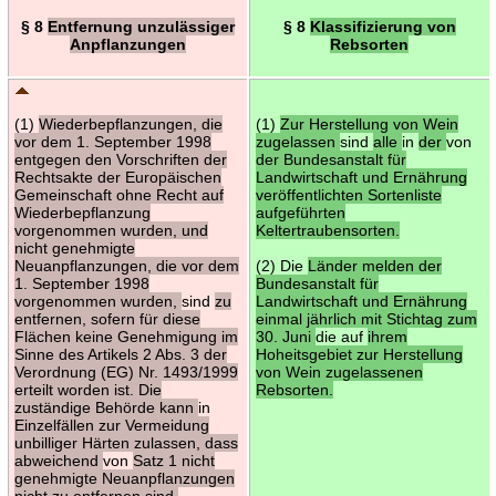
§ 8
Entfernung unzulässiger
§ 8
Klassifizierung von
Anpflanzungen
Rebsorten
(1)
Wiederbepflanzungen, die
(1)
Zur Herstellung von Wein
vor dem 1. September 1998
zugelassen
sind
alle
in
der
von
entgegen den Vorschriften der
der Bundesanstalt für
Rechtsakte der Europäischen
Landwirtschaft und Ernährung
Gemeinschaft ohne Recht auf
veröffentlichten Sortenliste
Wiederbepflanzung
aufgeführten
vorgenommen wurden, und
Keltertraubensorten.
nicht genehmigte
Neuanpflanzungen, die vor dem
(2) Die
Länder melden der
1. September 1998
Bundesanstalt für
vorgenommen wurden,
sind
zu
Landwirtschaft und Ernährung
entfernen, sofern für diese
einmal jährlich mit Stichtag zum
Flächen keine Genehmigung im
30. Juni
die auf
ihrem
Sinne des Artikels 2 Abs. 3 der
Hoheitsgebiet zur Herstellung
Verordnung (EG) Nr. 1493/1999
von Wein zugelassenen
erteilt worden ist. Die
Rebsorten.
zuständige Behörde kann
in
Einzelfällen zur Vermeidung
unbilliger Härten zulassen, dass
abweichend
von
Satz 1 nicht
genehmigte Neuanpflanzungen
nicht zu entfernen sind.