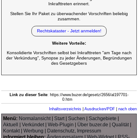
Inkrafttreten erinnert.
Stellen Sie Ihr Paket zu überwachender Vorschriften beliebig
zusammen.
Rechtskataster - Jetzt anmelden!
Weitere Vorteile:
Konsolidierte Vorschriften selbst bei Inkrafttreten "am Tage nach
der Verkündung", Synopse zu jeder Änderungen, Begründungen
des Gesetzgebers
Link zu dieser Seite
: https://www.buzer.de/gesetz/2656/al197701-
0.htm
Inhaltsverzeichnis
|
Ausdrucken/PDF
|
nach oben
Menü:
Normalansicht
|
Start
|
Suchen
|
Sachgebiete
|
Aktuell
|
Verkündet
|
Web-Plugin
|
Über buzer.de
|
Qualität
|
Kontakt
|
Werbung
|
Datenschutz, Impressum
informiert bleiben:
Änderungsalarm
|
Web-Widget
|
RSS-