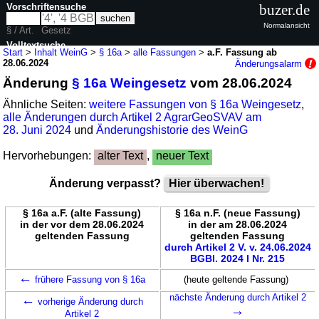
Vorschriftensuche
buzer.de
Normalansicht
§ / Art.
Gesetz
Volltextsuche
Start
>
Inhalt WeinG
>
§ 16a
>
alle Fassungen
>
a.F. Fassung ab
28.06.2024
Änderungsalarm
nur in WeinG
Änderung
§ 16a Weingesetz
vom 28.06.2024
Ähnliche Seiten:
weitere Fassungen von § 16a Weingesetz
,
alle Änderungen durch Artikel 2 AgrarGeoSVAV am
28. Juni 2024
und
Änderungshistorie des WeinG
Hervorhebungen:
alter Text
,
neuer Text
Änderung verpasst?
Hier überwachen!
§ 16a a.F. (alte Fassung)
§ 16a n.F. (neue Fassung)
in der vor dem 28.06.2024
in der am 28.06.2024
geltenden Fassung
geltenden Fassung
durch Artikel 2 V. v. 24.06.2024
BGBl. 2024 I Nr. 215
←
frühere Fassung von § 16a
(heute geltende Fassung)
←
nächste Änderung durch Artikel 2
vorherige Änderung durch
→
Artikel 2