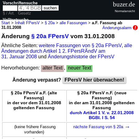
Vorschriftensuche
buzer.de
Normalansicht
§ / Art.
Gesetz
Volltextsuche
Start
>
Inhalt FPersV
>
§ 20a
>
alle Fassungen
>
a.F. Fassung ab
31.01.2008
Änderungsalarm
nur in FPersV
Änderung
§ 20a FPersV
vom 31.01.2008
Ähnliche Seiten:
weitere Fassungen von § 20a FPersV
,
alle
Änderungen durch Artikel 1 2. FPersRÄndV am
31. Januar 2008
und
Änderungshistorie der FPersV
Hervorhebungen:
alter Text
,
neuer Text
Änderung verpasst?
FPersV hier überwachen!
§ 20a FPersV a.F. (alte
§ 20a FPersV n.F. (neue
Fassung)
Fassung)
in der vor dem 31.01.2008
in der am 31.01.2008 geltenden
geltenden Fassung
Fassung
durch Artikel 1 V. v. 22.01.2008
BGBl. I S. 54
→
(keine frühere Fassung
nächste Fassung von § 20a
vorhanden)