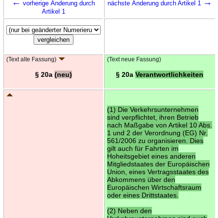
←
→
vorherige Änderung durch
nächste Änderung durch Artikel 1
Artikel 1
(Text alte Fassung)
(Text neue Fassung)
§ 20a
(neu)
§ 20a
Verantwortlichkeiten
(1) Die Verkehrsunternehmen
sind verpflichtet, ihren Betrieb
nach Maßgabe von Artikel 10 Abs.
1 und 2 der Verordnung (EG) Nr.
561/2006 zu organisieren. Dies
gilt auch für Fahrten im
Hoheitsgebiet eines anderen
Mitgliedstaates der Europäischen
Union, eines Vertragsstaates des
Abkommens über den
Europäischen Wirtschaftsraum
oder eines Drittstaates.
(2) Neben den