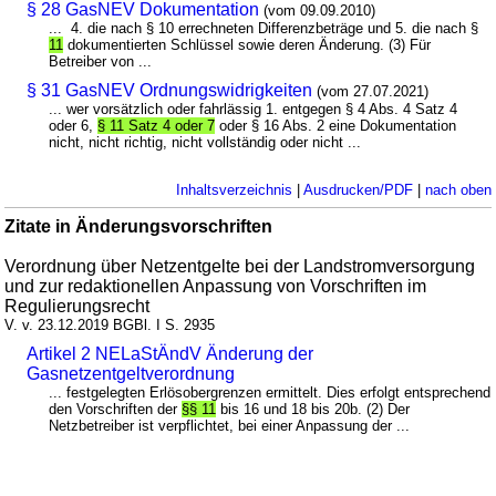
§ 28 GasNEV Dokumentation
(vom 09.09.2010)
... 4. die nach § 10 errechneten Differenzbeträge und 5. die nach §
11
dokumentierten Schlüssel sowie deren Änderung. (3) Für
Betreiber von ...
§ 31 GasNEV Ordnungswidrigkeiten
(vom 27.07.2021)
... wer vorsätzlich oder fahrlässig 1. entgegen § 4 Abs. 4 Satz 4
oder 6,
§ 11 Satz 4 oder 7
oder § 16 Abs. 2 eine Dokumentation
nicht, nicht richtig, nicht vollständig oder nicht ...
Inhaltsverzeichnis
|
Ausdrucken/PDF
|
nach oben
Zitate in Änderungsvorschriften
Verordnung über Netzentgelte bei der Landstromversorgung
und zur redaktionellen Anpassung von Vorschriften im
Regulierungsrecht
V. v. 23.12.2019 BGBl. I S. 2935
Artikel 2 NELaStÄndV Änderung der
Gasnetzentgeltverordnung
... festgelegten Erlösobergrenzen ermittelt. Dies erfolgt entsprechend
den Vorschriften der
§§ 11
bis 16 und 18 bis 20b. (2) Der
Netzbetreiber ist verpflichtet, bei einer Anpassung der ...