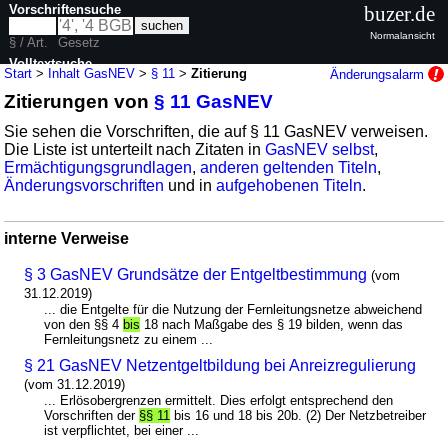
Vorschriftensuche
buzer.de
Normalansicht
§ / Art.
Gesetz
Volltextsuche
Start
>
Inhalt GasNEV
>
§ 11
>
Zitierung
Änderungsalarm
Zitierungen von
§ 11 GasNEV
nur in GasNEV
Sie sehen die Vorschriften, die auf § 11 GasNEV verweisen.
Die Liste ist unterteilt nach Zitaten in
GasNEV selbst
,
Ermächtigungsgrundlagen
,
anderen geltenden Titeln
,
Änderungsvorschriften
und in
aufgehobenen Titeln
.
interne Verweise
§ 3 GasNEV Grundsätze der Entgeltbestimmung
(vom
31.12.2019)
... die Entgelte für die Nutzung der Fernleitungsnetze abweichend
von den §§ 4
bis
18 nach Maßgabe des § 19 bilden, wenn das
Fernleitungsnetz zu einem ...
§ 21 GasNEV Netzentgeltbildung bei Anreizregulierung
(vom 31.12.2019)
... Erlösobergrenzen ermittelt. Dies erfolgt entsprechend den
Vorschriften der
§§ 11
bis 16 und 18 bis 20b. (2) Der Netzbetreiber
ist verpflichtet, bei einer ...