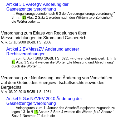
Artikel 3 EVARegV Änderung der
Gasnetzentgeltverordnung
... Regulierungsperiode nach § 3 der Anreizregulierungsverordnung."
3. In §
13
Abs. 2 Satz 1 werden nach den Wörtern „pro Zeiteinheit"
die Wörter „oder ...
Verordnung zum Erlass von Regelungen über
Messeinrichtungen im Strom- und Gasbereich
V. v. 17.10.2008 BGBl. I S. 2006
Artikel 2 EVMessZV Änderung anderer
Rechtsverordnungen
... vom 8. April 2008 (BGBl. I S. 693), wird wie folgt geändert: 1. In §
13
Abs. 3 Satz 4 werden die Wörter „die Messung und Abrechnung"
durch die Wörter ...
Verordnung zur Neufassung und Änderung von Vorschriften
auf dem Gebiet des Energiewirtschaftsrechts sowie des
Bergrechts
V. v. 03.09.2010 BGBl. I S. 1261
Artikel 5 GasNZVEV 2010 Änderung der
Gasnetzentgeltverordnung
... Anlagegutes zum 1. Januar des Anschaffungsjahres zugrunde zu
legen." 3. In §
13
Absatz 2 Satz 4 werden die Wörter „§ 42 Absatz 1
Satz 1 Nummer 2" durch die ...