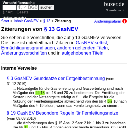
Vorschriftensuche
buzer.de
Normalansicht
§ / Art.
Gesetz
Volltextsuche
Start
>
Inhalt GasNEV
>
§ 13
>
Zitierung
Änderungsalarm
Zitierungen von
§ 13 GasNEV
nur in GasNEV
Sie sehen die Vorschriften, die auf § 13 GasNEV verweisen.
Die Liste ist unterteilt nach Zitaten in
GasNEV selbst
,
Ermächtigungsgrundlagen
,
anderen geltenden Titeln
,
Änderungsvorschriften
und in
aufgehobenen Titeln
.
interne Verweise
§ 3 GasNEV Grundsätze der Entgeltbestimmung
(vom
31.12.2019)
... Netzentgelte für die Gasfernleitung und Gasverteilung sind nach
Maßgabe der
§§ 13
bis 18 und 20 zu bestimmen. Die Ermittlung der
Kosten und der Netzentgelte erfolgt auf ... die Entgelte für die
Nutzung der Fernleitungsnetze abweichend von den §§ 4
bis
18 nach
Maßgabe des § 19 bilden, wenn das Fernleitungsnetz zu einem ...
§ 19 GasNEV Besondere Regeln für Fernleitungsnetze
(vom 09.09.2010)
... die Anforderungen des § 15 Abs. 2 Satz 2 Nr. 1 bis 3 zu beachten.
Die §§
13
und 15 Abs. 4 finden entsprechende Anwendung. (3) Ergibt