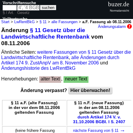
Vorschriftensuche
buzer.de
Normalansicht
§ / Art.
Gesetz
Volltextsuche
Start
>
LwRentBkG
>
§ 11
>
alle Fassungen
>
a.F. Fassung ab 08.11.2006
Änderungsalarm
Änderung
§ 11 Gesetz über die
nur in LwRentBkG
Landwirtschaftliche Rentenbank
vom
08.11.2006
Ähnliche Seiten:
weitere Fassungen von § 11 Gesetz über die
Landwirtschaftliche Rentenbank
,
alle Änderungen durch
Artikel 174 9. ZustAnpV am 8. November 2006
und
Änderungshistorie des LwRentBkG
Hervorhebungen:
alter Text
,
neuer Text
Änderung verpasst?
Hier überwachen!
§ 11 a.F. (alte Fassung)
§ 11 n.F. (neue Fassung)
in der vor dem 08.11.2006
in der am 08.11.2006
geltenden Fassung
geltenden Fassung
durch Artikel 174 V. v.
31.10.2006 BGBl. I S. 2407
→
(keine frühere Fassung
nächste Fassung von § 11