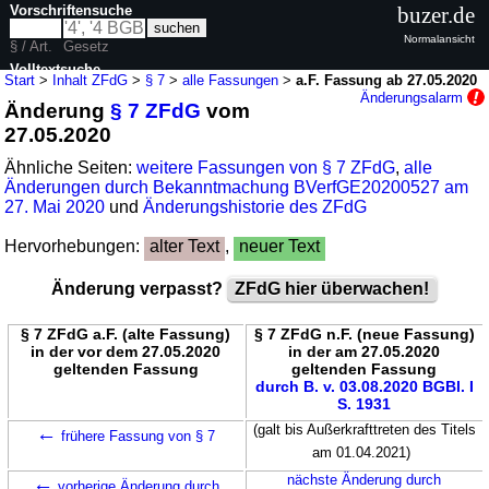
Vorschriftensuche
buzer.de
Normalansicht
§ / Art.
Gesetz
Volltextsuche
Start
>
Inhalt ZFdG
>
§ 7
>
alle Fassungen
>
a.F. Fassung ab 27.05.2020
Änderungsalarm
Änderung
§ 7 ZFdG
vom
nur in ZFdG
27.05.2020
Ähnliche Seiten:
weitere Fassungen von § 7 ZFdG
,
alle
Änderungen durch Bekanntmachung BVerfGE20200527 am
27. Mai 2020
und
Änderungshistorie des ZFdG
Hervorhebungen:
alter Text
,
neuer Text
Änderung verpasst?
ZFdG hier überwachen!
§ 7 ZFdG a.F. (alte Fassung)
§ 7 ZFdG n.F. (neue Fassung)
in der vor dem 27.05.2020
in der am 27.05.2020
geltenden Fassung
geltenden Fassung
durch B. v. 03.08.2020 BGBl. I
S. 1931
←
(galt bis Außerkrafttreten des Titels
frühere Fassung von § 7
am 01.04.2021)
←
nächste Änderung durch
vorherige Änderung durch