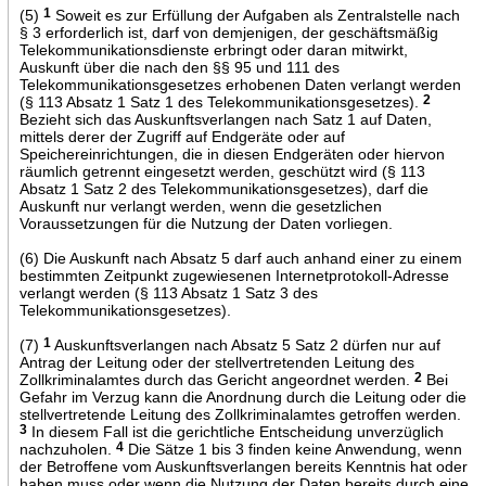
(5)
1
Soweit es zur Erfüllung der Aufgaben als Zentralstelle nach
§ 3 erforderlich ist, darf von demjenigen, der geschäftsmäßig
Telekommunikationsdienste erbringt oder daran mitwirkt,
Auskunft über die nach den §§ 95 und 111 des
Telekommunikationsgesetzes erhobenen Daten verlangt werden
(§ 113 Absatz 1 Satz 1 des Telekommunikationsgesetzes).
2
Bezieht sich das Auskunftsverlangen nach Satz 1 auf Daten,
mittels derer der Zugriff auf Endgeräte oder auf
Speichereinrichtungen, die in diesen Endgeräten oder hiervon
räumlich getrennt eingesetzt werden, geschützt wird (§ 113
Absatz 1 Satz 2 des Telekommunikationsgesetzes), darf die
Auskunft nur verlangt werden, wenn die gesetzlichen
Voraussetzungen für die Nutzung der Daten vorliegen.
(6) Die Auskunft nach Absatz 5 darf auch anhand einer zu einem
bestimmten Zeitpunkt zugewiesenen Internetprotokoll-Adresse
verlangt werden (§ 113 Absatz 1 Satz 3 des
Telekommunikationsgesetzes).
(7)
1
Auskunftsverlangen nach Absatz 5 Satz 2 dürfen nur auf
Antrag der Leitung oder der stellvertretenden Leitung des
Zollkriminalamtes durch das Gericht angeordnet werden.
2
Bei
Gefahr im Verzug kann die Anordnung durch die Leitung oder die
stellvertretende Leitung des Zollkriminalamtes getroffen werden.
3
In diesem Fall ist die gerichtliche Entscheidung unverzüglich
nachzuholen.
4
Die Sätze 1 bis 3 finden keine Anwendung, wenn
der Betroffene vom Auskunftsverlangen bereits Kenntnis hat oder
haben muss oder wenn die Nutzung der Daten bereits durch eine