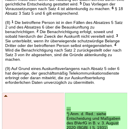
gerichtliche Entscheidung gestattet wird.
5
Das Vorliegen der
Voraussetzungen nach Satz 4 ist aktenkundig zu machen.
6
§ 18
Absatz 3 Satz 5 und 6 gilt entsprechend.
(8)
1
Die betroffene Person ist in den Fällen des Absatzes 5 Satz
2 und des Absatzes 6 über die Beauskunftung zu
benachrichtigen.
2
Die Benachrichtigung erfolgt, soweit und
sobald hierdurch der Zweck der Auskunft nicht vereitelt wird.
3
Sie unterbleibt, wenn ihr überwiegende schutzwürdige Belange
Dritter oder der betroffenen Person selbst entgegenstehen.
4
Wird die Benachrichtigung nach Satz 2 zurückgestellt oder nach
Satz 3 von ihr abgesehen, sind die Gründe aktenkundig zu
machen.
(9) Auf Grund eines Auskunftsverlangens nach Absatz 5 oder 6
hat derjenige, der geschäftsmäßig Telekommunikationsdienste
erbringt oder daran mitwirkt, die zur Auskunftserteilung
erforderlichen Daten unverzüglich zu übermitteln.
---
*) Anm. d. Red.: siehe
Entscheidung und Maßgaben
des BVerfG in B. v. 3. August
2020 (BGBl. I S. 1931)