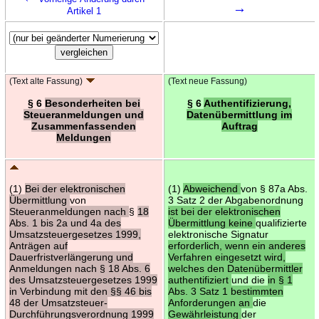
→
Artikel 1
(Text alte Fassung)
(Text neue Fassung)
§ 6
Besonderheiten bei
§ 6
Authentifizierung,
Steueranmeldungen und
Datenübermittlung im
Zusammenfassenden
Auftrag
Meldungen
(1)
Bei der elektronischen
(1)
Abweichend
von § 87a Abs.
Übermittlung
von
3 Satz 2 der Abgabenordnung
Steueranmeldungen nach
§
18
ist bei der elektronischen
Abs. 1 bis 2a und 4a des
Übermittlung keine
qualifizierte
Umsatzsteuergesetzes 1999,
elektronische Signatur
Anträgen auf
erforderlich, wenn ein anderes
Dauerfristverlängerung und
Verfahren eingesetzt wird,
Anmeldungen nach § 18 Abs. 6
welches den Datenübermittler
des Umsatzsteuergesetzes 1999
authentifiziert
und die
in § 1
in Verbindung mit den §§ 46 bis
Abs. 3 Satz 1 bestimmten
48 der Umsatzsteuer-
Anforderungen an
die
Durchführungsverordnung 1999
Gewährleistung
der