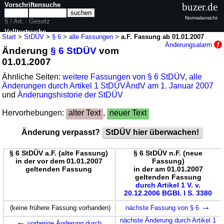
Vorschriftensuche
buzer.de
Normalansicht
§ / Art.
Gesetz
Volltextsuche
Start
>
StDÜV
>
§ 6
>
alle Fassungen
>
a.F. Fassung ab 01.01.2007
Änderungsalarm
Änderung
§ 6 StDÜV
vom
nur in StDÜV
01.01.2007
Ähnliche Seiten:
weitere Fassungen von § 6 StDÜV
,
alle
Änderungen durch Artikel 1 StDÜVÄndV am 1. Januar 2007
und
Änderungshistorie der StDÜV
Hervorhebungen:
alter Text
,
neuer Text
Änderung verpasst?
StDÜV hier überwachen!
§ 6 StDÜV a.F. (alte Fassung)
§ 6 StDÜV n.F. (neue
in der vor dem 01.01.2007
Fassung)
geltenden Fassung
in der am 01.01.2007
geltenden Fassung
durch Artikel 1 V. v.
20.12.2006 BGBl. I S. 3380
→
(keine frühere Fassung vorhanden)
nächste Fassung von § 6
←
nächste Änderung durch Artikel 1
vorherige Änderung durch