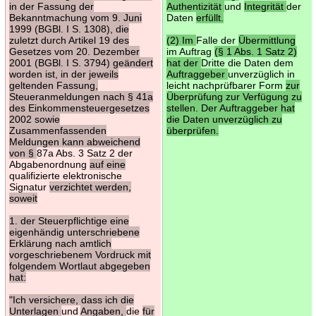
in der Fassung der
Authentizität
und
Integrität
der
Bekanntmachung vom 9. Juni
Daten
erfüllt.
1999 (BGBl. I S. 1308), die
zuletzt durch Artikel 19 des
(2) Im
Falle der
Übermittlung
Gesetzes vom 20. Dezember
im Auftrag
(§ 1 Abs. 1 Satz 2)
2001 (BGBl. I S. 3794) geändert
hat der
Dritte die Daten dem
worden ist, in der jeweils
Auftraggeber
unverzüglich in
geltenden Fassung,
leicht nachprüfbarer Form
zur
Steueranmeldungen nach § 41a
Überprüfung zur Verfügung zu
des Einkommensteuergesetzes
stellen. Der Auftraggeber hat
2002 sowie
die Daten unverzüglich zu
Zusammenfassenden
überprüfen.
Meldungen kann abweichend
von §
87a Abs. 3 Satz 2 der
Abgabenordnung
auf eine
qualifizierte elektronische
Signatur
verzichtet werden,
soweit
1. der Steuerpflichtige eine
eigenhändig unterschriebene
Erklärung nach amtlich
vorgeschriebenem Vordruck mit
folgendem Wortlaut abgegeben
hat:
"Ich versichere, dass ich die
Unterlagen
und
Angaben,
die
für