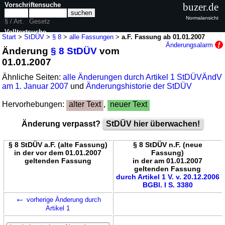
Vorschriftensuche
buzer.de
Normalansicht
§ / Art.
Gesetz
Volltextsuche
Start
>
StDÜV
>
§ 8
>
alle Fassungen
>
a.F. Fassung ab 01.01.2007
Änderungsalarm
Änderung
§ 8 StDÜV
vom
nur in StDÜV
01.01.2007
Ähnliche Seiten:
alle Änderungen durch Artikel 1 StDÜVÄndV
am 1. Januar 2007
und
Änderungshistorie der StDÜV
Hervorhebungen:
alter Text
,
neuer Text
Änderung verpasst?
StDÜV hier überwachen!
§ 8 StDÜV a.F. (alte Fassung)
§ 8 StDÜV n.F. (neue
in der vor dem 01.01.2007
Fassung)
geltenden Fassung
in der am 01.01.2007
geltenden Fassung
durch Artikel 1 V. v. 20.12.2006
BGBl. I S. 3380
←
vorherige Änderung durch
Artikel 1