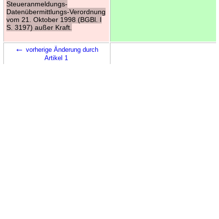
Steueranmeldungs-
Datenübermittlungs-Verordnung
vom 21. Oktober 1998 (BGBl. I
S. 3197) außer Kraft.
←
vorherige Änderung durch
Artikel 1