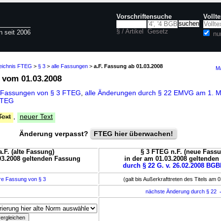
Vorschriftensuche
Vollt
§ / Artikel
Gesetz
n seit 2006
nu
zeichnis FTEG
>
§ 3
>
alle Fassungen
>
a.F. Fassung ab 01.03.2008
Ma
vom 01.03.2008
 Fassungen von § 3 FTEG
,
alle Änderungen durch § 22 EMVG am 1. 
FTEG
Text
,
neuer Text
Änderung verpasst?
FTEG hier überwachen!
.F. (alte Fassung)
§ 3 FTEG n.F. (neue Fass
03.2008 geltenden Fassung
in der am 01.03.2008 geltende
durch § 22 G. v. 26.02.2008 BGBl
re Fassung von § 3
(galt bis Außerkrafttreten des Titels am 
nächste Änderung durch § 22