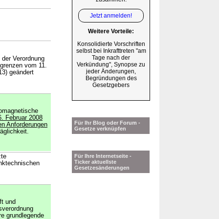
Jetzt anmelden!
Weitere Vorteile:
Konsolidierte Vorschriften
selbst bei Inkrafttreten "am
Tage nach der
2 der Verordnung
Verkündung", Synopse zu
sgrenzen vom 11.
jeder Änderungen,
13) geändert
Begründungen des
Gesetzgebers
romagnetische
6. Februar 2008
Für Ihr Blog oder Forum -
en Anforderungen
Gesetze verknüpfen
äglichkeit.
zte
Für Ihre Internetseite -
Ticker aktuellste
unktechnischen
Gesetzesänderungen
ft und
tsverordnung
re grundlegende