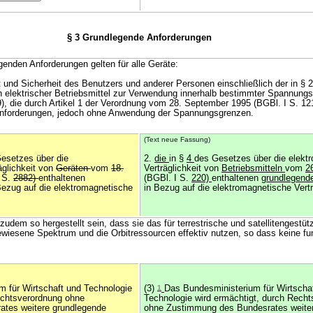
§ 3 Grundlegende Anforderungen
genden Anforderungen gelten für alle Geräte:
 und Sicherheit des Benutzers und anderer Personen einschließlich der in § 
n elektrischer Betriebsmittel zur Verwendung innerhalb bestimmter Spannung
9), die durch Artikel 1 der Verordnung vom 28. September 1995 (BGBl. I S. 12
 Anforderungen, jedoch ohne Anwendung der Spannungsgrenzen.
(Text neue Fassung)
esetzes über die
2.
die
in §
4
des Gesetzes über die elekt
äglichkeit von
Geräten
vom
18.
Verträglichkeit von
Betriebsmitteln
vom
2
I S.
2882)
enthaltenen
(BGBl. I S.
220)
enthaltenen
grundlegend
Bezug auf die elektromagnetische
in Bezug auf die elektromagnetische Vertr
dem so hergestellt sein, dass sie das für terrestrische und satellitengestüt
iesene Spektrum und die Orbitressourcen effektiv nutzen, so dass keine f
m für Wirtschaft und Technologie
(3)
1
Das Bundesministerium für Wirtscha
echtsverordnung ohne
Technologie wird ermächtigt, durch Rech
tes weitere grundlegende
ohne Zustimmung des Bundesrates weite