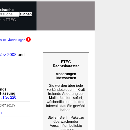
extsuche
r in FTEG
il bei Änderungen
März 2008
und
FTEG
Rechtskataster
Änderungen
überwachen
Sie werden über jede
ung)
verkündete oder in Kraft
n Fassung
tretende Änderung per
. I S. 220
Mail informiert, sofort,
wöchentlich oder in dem
03.07.2017)
Intervall, das Sie gewählt
haben.
→
Stellen Sie Ihr Paket zu
überwachender
Vorschriften beliebig
zusammen.