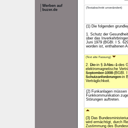
Werben auf
(Textabschnitt unverändert)
buzer.de
(1) Die folgenden grundle
1. Schutz der Gesundheit
über das Inverkehrbringe
Juni 1979 (BGBl. I S. 62
worden ist, enthaltenen
(Text alte Fassung)
2.
Die
in §
3 Abs. 1
des G
elektromagnetische Vertr
September 1998
(BGBl. 
Schutzanforderungen
in 
Verträglichkeit.
(2) Funkanlagen müssen zu
Funkkommunikation zugew
Störungen auftreten.
(3) Das Bundesministeriu
wird ermächtigt, durch R
Zustimmung des Bundesra