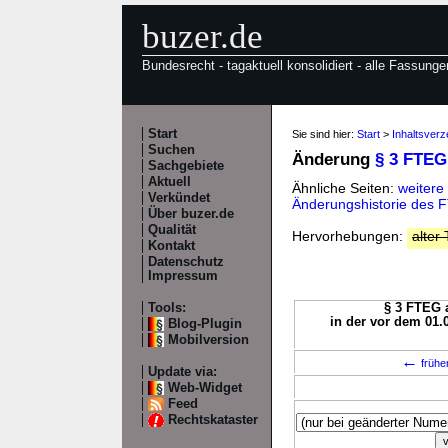
buzer.de
Bundesrecht - tagaktuell konsolidiert - alle Fassunge
Start
Sie sind hier:
Start
>
Inhaltsver
Suchen
Änderung
§ 3 FTEG
Sachgebiete
Aktuell
Ähnliche Seiten:
weitere
Verkündet
Änderungshistorie des 
Über buzer.de
Qualität
Hervorhebungen:
alter 
Kontakt
Datenschutz
Impressum
Tools:
§ 3 FTEG a
in der vor dem 01.
Blog-Plugin
Mobilversion
←
frühe
Update via:
Web-Widget
Feed
Rechtskataster