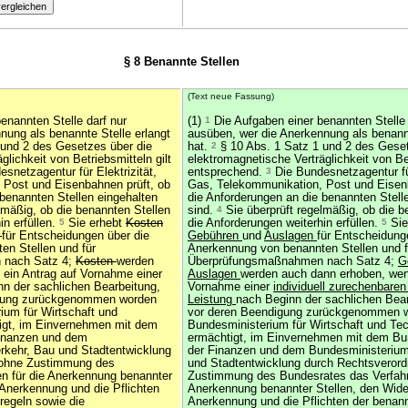
§ 8 Benannte Stellen
(Text neue Fassung)
enannten Stelle darf nur
(1)
1
Die Aufgaben einer benannten Stelle 
nung als benannte Stelle erlangt
ausüben, wer die Anerkennung als benannt
 und 2 des Gesetzes über die
hat.
2
§ 10 Abs. 1 Satz 1 und 2 des Geset
glichkeit von Betriebsmitteln gilt
elektromagnetische Verträglichkeit von Bet
snetzagentur für Elektrizität,
entsprechend.
3
Die Bundesnetzagentur für
 Post und Eisenbahnen prüft, ob
Gas, Telekommunikation, Post und Eisenb
 benannten Stellen eingehalten
die Anforderungen an die benannten Stell
lmäßig, ob die benannten Stellen
sind.
4
Sie überprüft regelmäßig, ob die b
in erfüllen.
5
Sie erhebt
Kosten
die Anforderungen weiterhin erfüllen.
5
Sie
)
für Entscheidungen über die
Gebühren
und
Auslagen
für Entscheidung
en Stellen und für
Anerkennung von benannten Stellen und f
 nach Satz 4;
Kosten
werden
Überprüfungsmaßnahmen nach Satz 4;
G
ein Antrag auf Vornahme einer
Auslagen
werden auch dann erhoben, wen
n der sachlichen Bearbeitung,
Vornahme einer
individuell zurechenbaren
igung zurückgenommen worden
Leistung
nach Beginn der sachlichen Bear
um für Wirtschaft und
vor deren Beendigung zurückgenommen w
tigt, im Einvernehmen mit dem
Bundesministerium für Wirtschaft und Tec
inanzen und dem
ermächtigt, im Einvernehmen mit dem Bu
rkehr, Bau und Stadtentwicklung
der Finanzen und dem Bundesministerium 
 ohne Zustimmung des
und Stadtentwicklung durch Rechtsveror
n für die Anerkennung benannter
Zustimmung des Bundesrates das Verfahr
 Anerkennung und die Pflichten
Anerkennung benannter Stellen, den Wider
regeln sowie die
Anerkennung und die Pflichten der benann