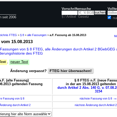
Vorschriftensuche
Vollt
§ / Artikel
Gesetz
n seit 2006
nu
zeichnis FTEG
>
§ 8
>
alle Fassungen
>
a.F. Fassung ab 15.08.2013
Ma
vom 15.08.2013
 Fassungen von § 8 FTEG
,
alle Änderungen durch Artikel 2 BGebGEG
derungshistorie des FTEG
Text
,
neuer Text
Änderung verpasst?
FTEG hier überwachen!
.F. (alte Fassung)
§ 8 FTEG n.F. (neue Fass
08.2013 geltenden Fassung
in der am 15.08.2013 geltende
durch Artikel 2 Abs. 140 G. v. 07.08.
3154
re Fassung von § 8
nächste Fassung von § 8
Änderung durch Artikel 2
nächste Änderung durch Artikel 