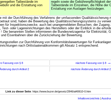
 geregelten Tatbestände im
regeln sowie die Gebührenpflichtigkeit der
Gebühr und die Erstattung von
Tatbestände im Einzelnen, die Höhe der 
Erstattung von Auslagen festzulegen.
ie mit der Durchführung des Verfahrens der umfassenden Qualitätssicherung
 betraut sind, haben die Bewertung des Qualitätssicherungssystems zu verwei
nen für Inspektionszwecke, auch bei unangemeldeten Besuchen, der Zugang 
Test- oder Lagereinrichtungen des Herstellers oder der Einblick in die erforde
.
2
Die benannten Stellen informieren die Bundesnetzagentur für Elektrizität, 
 und Eisenbahnen über die Zurückziehung der Bewertung.
rtungsstellen zur Durchführung von Konformitätsbewertungen für Funkanlage
nrichtungen nach Drittstaatenabkommen gilt Absatz 1 entsprechend.
re Fassung von § 8
nächste Fassung von § 8
Änderung durch Artikel 2
nächste Änderung durch Artikel 
Link zu dieser Seite
: https://www.buzer.de/gesetz/2846/al40610-0.htm
Inhaltsverzeichnis
|
Ausdru