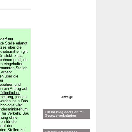
darf nur
e Stelle erlangt
zes über die
riebsmitteln gilt
 Elektrizität,
ahnen prüft, ob
en eingehalten
enannten Stellen
 erhebt
en über die
ür
ebühren und
n ein Antrag auf
 öffentlichen
beitung, jedoch
Anzeige
orden ist.
6
Das
hnologie wird
ndesministerium
Für Ihr Blog oder Forum -
für Verkehr, Bau
Gesetze verknüpfen
dnung ohne
en für die
ruf der
ten Stellen zu