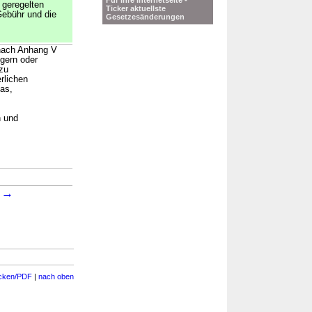
Für Ihre Internetseite -
 geregelten
Ticker aktuellste
Gebühr und die
Gesetzesänderungen
 nach Anhang V
gern oder
zu
rlichen
Gas,
n und
→
→
2
cken/PDF
|
nach oben