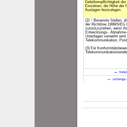
Gebührenpflichtigkeit der
Einzelnen, die Höhe der 
Auslagen festzulegen.
(2)
1
Benannte Stellen, d
der Richtlinie 1999/5/EG
zurückzuziehen, wenn ih
Entwicklungs-, Abnahme-, 
Unterlagen verwehrt wird
Telekommunikation, Post
(3) Für Konformitätsbewe
Telekommunikationsendei
←
frühe
←
vorherige 