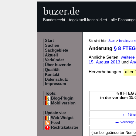
buzer.de
Bundesrecht - tagaktuell konsolidiert - alle Fassunge
Start
Sie sind hier:
Start
>
Inhaltsver
Suchen
Änderung
§ 8 FTEG
Sachgebiete
Aktuell
Ähnliche Seiten:
weitere
Verkündet
15. August 2013
und
Än
Über buzer.de
Qualität
Hervorhebungen:
alter 
Kontakt
Datenschutz
Impressum
Tools:
§ 8 FTEG a
in der vor dem 15.
Blog-Plugin
Mobilversion
Update via:
←
frühe
Web-Widget
←
vorherige 
Feed
Rechtskataster