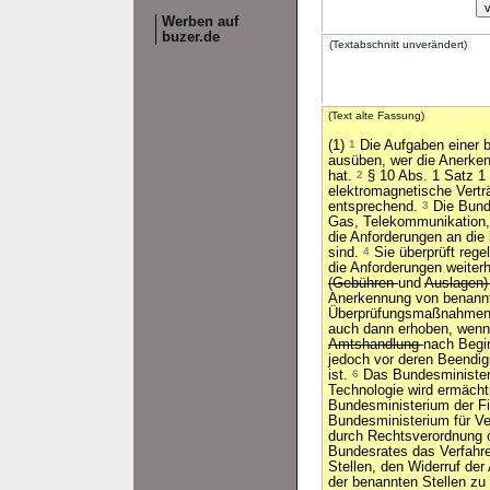
Werben auf
buzer.de
(Textabschnitt unverändert)
(Text alte Fassung)
(1)
1
Die Aufgaben einer b
ausüben, wer die Anerken
hat.
2
§ 10 Abs. 1 Satz 1
elektromagnetische Verträ
entsprechend.
3
Die Bunde
Gas, Telekommunikation,
die Anforderungen an die
sind.
4
Sie überprüft rege
die Anforderungen weiterh
(Gebühren
und
Auslagen
Anerkennung von benannt
Überprüfungsmaßnahmen
auch dann erhoben, wenn 
Amtshandlung
nach Begin
jedoch vor deren Beend
ist.
6
Das Bundesministeri
Technologie wird ermäch
Bundesministerium der F
Bundesministerium für Ve
durch Rechtsverordnung
Bundesrates das Verfahre
Stellen, den Widerruf der
der benannten Stellen zu 