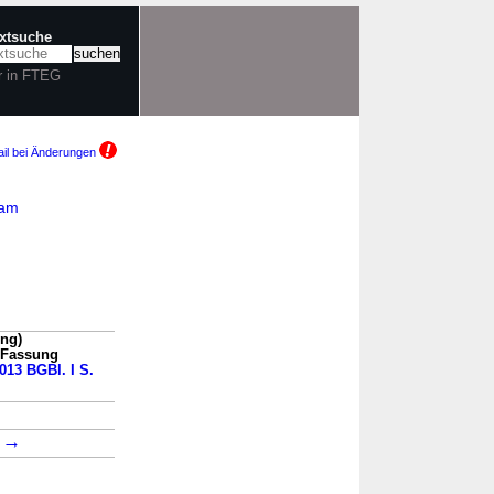
extsuche
r in FTEG
il bei Änderungen
 am
ung)
n Fassung
2013 BGBl. I S.
→
→
2