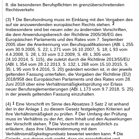
8. die besonderen Berufspflichten im grenzüberschreitenden
Rechtsverkehr.
(3)
1
Die Berufsordnung muss im Einklang mit den Vorgaben des
auf sie anzuwendenden europäischen Rechts stehen.
2
Insbesondere sind bei neuen oder zu ändernden Vorschriften,
die dem Anwendungsbereich der Richtlinie 2005/36/EG des
Europäischen Parlaments und des Rates vom 7. September
2005 über die Anerkennung von Berufsqualifikationen (ABl. L 255
vom 30.9.2005, S. 22; L 271 vom 16.10.2007, S. 18; L 93 vom
4.4.2008, S. 28; L 33 vom 3.2.2009, S. 49; L 305 vom
24.10.2014, S. 115), die zuletzt durch die Richtlinie 2013/55/EU
(ABl. L 354 vom 28.12.2013, S. 132; L 268 vom 15.10.2015, S.
35; L 95 vom 9.4.2016, S. 20) geändert worden ist, in der jeweils
geltenden Fassung unterfallen, die Vorgaben der Richtlinie (EU)
2018/958 des Europäischen Parlaments und des Rates vom 28.
Juni 2018 über eine Verhältnismäßigkeitsprüfung vor Erlass
neuer Berufsreglementierungen (ABl. L 173 vom 9.7.2018, S. 25)
in der jeweils geltenden Fassung einzuhalten.
(4)
1
Eine Vorschrift im Sinne des Absatzes 3 Satz 2 ist anhand
der in der Anlage 1 zu diesem Gesetz festgelegten Kriterien auf
ihre Verhältnismäßigkeit zu prüfen.
2
Der Umfang der Prüfung
muss im Verhältnis zu der Art, dem Inhalt und den Auswirkungen
der Vorschrift stehen.
3
Die Vorschrift ist so ausführlich zu
erläutern, dass ihre Übereinstimmung mit dem
Verhältnismäßigkeitsgrundsatz bewertet werden kann.
4
Die
Gründe, aus denen sich ergibt, dass sie gerechtfertigt und