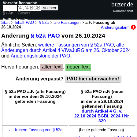
Vorschriftensuche
buzer.de
Normalansicht
§ / Art.
Gesetz
Volltextsuche
Start
>
Inhalt PAO
>
§ 52a
>
alle Fassungen
>
a.F. Fassung ab
26.10.2024
Änderungsalarm
nur in PAO
Änderung
§ 52a PAO
vom 26.10.2024
Ähnliche Seiten:
weitere Fassungen von § 52a PAO
,
alle
Änderungen durch Artikel 4 ViVaJuRG am 26. Oktober 2024
und
Änderungshistorie der PAO
Hervorhebungen:
alter Text
,
neuer Text
Änderung verpasst?
PAO hier überwachen!
§ 52a PAO a.F. (alte Fassung)
§ 52a PAO n.F. (neue
in der vor dem 26.10.2024
Fassung)
geltenden Fassung
in der am 26.10.2024
geltenden Fassung
durch Artikel 4 G. v.
22.10.2024 BGBl. 2024 I Nr.
320
←
frühere Fassung von § 52a
(heute geltende Fassung)