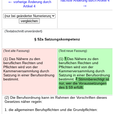
←
nächste Änderung durch Artikel 4
vorherige Änderung durch
→
Artikel 4
(Textabschnitt unverändert)
§ 52a Satzungskompetenz
(Text alte Fassung)
(Text neue Fassung)
(1) Das Nähere zu den
(1)
1
Das Nähere zu den
beruflichen Rechten und
beruflichen Rechten und
Pflichten wird von der
Pflichten wird von der
Kammerversammlung durch
Kammerversammlung durch
Satzung in einer Berufsordnung
Satzung in einer Berufsordnung
bestimmt.
bestimmt.
2
Stimmberechtigt ist
nur, wer die Voraussetzungen
des § 59 erfüllt.
(2) Die Berufsordnung kann im Rahmen der Vorschriften dieses
Gesetzes näher regeln:
1. die allgemeinen Berufspflichten und die Grundpflichten: