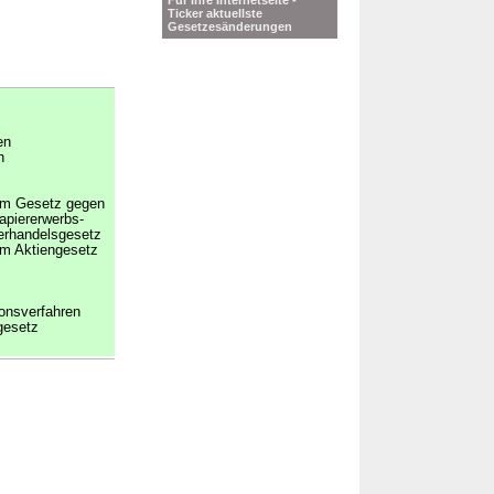
Für Ihre Internetseite -
Ticker aktuellste
Gesetzesänderungen
en
n
em Gesetz gegen
piererwerbs-
erhandelsgesetz
em Aktiengesetz
ionsverfahren
gesetz