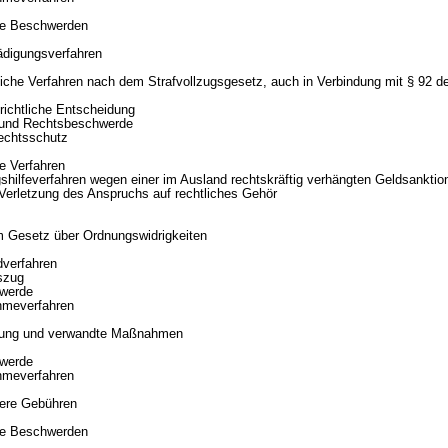
ge Beschwerden
ädigungsverfahren
liche Verfahren nach dem Strafvollzugsgesetz, auch in Verbindung mit § 92 d
richtliche Entscheidung
 und Rechtsbeschwerde
Rechtsschutz
e Verfahren
gshilfeverfahren wegen einer im Ausland rechtskräftig verhängten Geldsanktio
Verletzung des Anspruchs auf rechtliches Gehör
m Gesetz über Ordnungswidrigkeiten
dverfahren
szug
hwerde
hmeverfahren
ehung und verwandte Maßnahmen
hwerde
hmeverfahren
dere Gebühren
ge Beschwerden