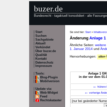
buzer.de
Bundesrecht - tagaktuell konsolidiert - alle Fassunge
Start
Sie sind hier:
Start
>
Inhaltsver
Suchen
Änderung
Anlage 
Sachgebiete
Aktuell
Ähnliche Seiten:
weitere
Verkündet
1. Januar 2014
und
Änd
Über buzer.de
Qualität
Hervorhebungen:
alter 
Kontakt
Datenschutz
Impressum
Tools:
Anlage 1 GKG
in der vor dem 01.
Blog-Plugin
Mobilversion
←
frühere 
Update via:
←
Web-Widget
vorherige Änd
Feed
Rechtskataster