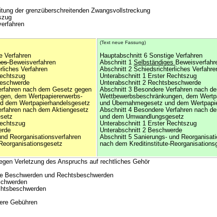
itung der grenzüberschreitenden Zwangsvollstreckung
szug
verfahren
(Text neue Fassung)
e Verfahren
Hauptabschnitt 6 Sonstige Verfahren
ges
Beweisverfahren
Abschnitt 1
Selbständiges
Beweisverfahr
rliches Verfahren
Abschnitt 2 Schiedsrichterliches Verfahre
Rechtszug
Unterabschnitt 1 Erster Rechtszug
beschwerde
Unterabschnitt 2 Rechtsbeschwerde
erfahren nach dem Gesetz gegen
Abschnitt 3 Besondere Verfahren nach d
gen, dem Wertpapiererwerbs-
Wettbewerbsbeschränkungen, dem Wertpa
d dem Wertpapierhandelsgesetz
und Übernahmegesetz und dem Wertpapi
erfahren nach dem Aktiengesetz
Abschnitt 4 Besondere Verfahren nach d
setz
und dem Umwandlungsgesetz
Rechtszug
Unterabschnitt 1 Erster Rechtszug
erde
Unterabschnitt 2 Beschwerde
und Reorganisationsverfahren
Abschnitt 5 Sanierungs- und Reorganisat
-Reorganisationsgesetz
nach dem Kreditinstitute-Reorganisations
egen Verletzung des Anspruchs auf rechtliches Gehör
ige Beschwerden und Rechtsbeschwerden
schwerden
chtsbeschwerden
dere Gebühren