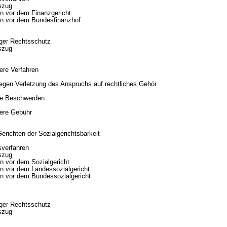
szug
en vor dem Finanzgericht
en vor dem Bundesfinanzhof
iger Rechtsschutz
szug
ere Verfahren
egen Verletzung des Anspruchs auf rechtliches Gehör
ge Beschwerden
ere Gebühr
Gerichten der Sozialgerichtsbarkeit
sverfahren
szug
en vor dem Sozialgericht
en vor dem Landessozialgericht
en vor dem Bundessozialgericht
iger Rechtsschutz
szug