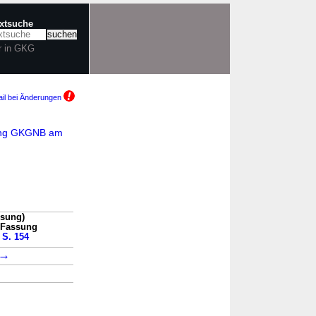
extsuche
r in GKG
il bei Änderungen
ung GKGNB am
ssung)
n Fassung
 S. 154
→