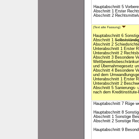
Hauptabschnitt 5 Vorbere
Abschnitt 1 Erster Recht
Abschnitt 2 Rechtsmittel
(Text alte Fassung)
Hauptabschnitt 6 Sonstig
Abschnitt 1
Selbstständi
Abschnitt 2 Schiedsrichte
Unterabschnitt 1 Erster 
Unterabschnitt 2 Rechts
Abschnitt 3 Besondere V
Wettbewerbsbeschränkun
und Übernahmegesetz un
Abschnitt 4 Besondere V
und dem Umwandlungsge
Unterabschnitt 1 Erster 
Unterabschnitt 2 Beschw
Abschnitt 5 Sanierungs- 
nach dem Kreditinstitute
Hauptabschnitt 7 Rüge w
Hauptabschnitt 8 Sonst
Abschnitt 1 Sonstige Be
Abschnitt 2 Sonstige Re
Hauptabschnitt 9 Beson