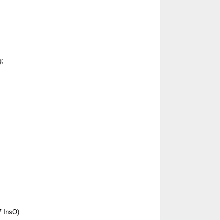
g;
7 InsO)