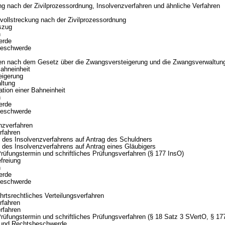
ng nach der Zivilprozessordnung, Insolvenzverfahren und ähnliche Verfahren
ollstreckung nach der Zivilprozessordnung
szug
n
erde
beschwerde
ren nach dem Gesetz über die Zwangsversteigerung und die Zwangsverwaltun
Bahneinheit
eigerung
ltung
ation einer Bahneinheit
n
erde
beschwerde
nzverfahren
rfahren
 des Insolvenzverfahrens auf Antrag des Schuldners
 des Insolvenzverfahrens auf Antrag eines Gläubigers
rüfungstermin und schriftliches Prüfungsverfahren (§ 177 InsO)
freiung
n
erde
beschwerde
hrtsrechtliches Verteilungsverfahren
rfahren
rfahren
rüfungstermin und schriftliches Prüfungsverfahren (§ 18 Satz 3 SVertO, § 17
 und Rechtsbeschwerde