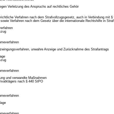
egen Verletzung des Anspruchs auf rechtliches Gehör
erichtliche Verfahren nach dem Strafvollzugsgesetz, auch in Verbindung mit §
sowie Verfahren nach dem Gesetz über die internationale Rechtshilfe in Stra
verfahren
szug
hmeverfahren
rzwingungsverfahren, unwahre Anzeige und Zurücknahme des Strafantrags
lage
szug
hmeverfahren
ehung und verwandte Maßnahmen
rivatklägers nach § 440 StPO
hmeverfahren
lage
hmeverfahren