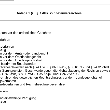
Anlage 1 (zu § 3 Abs. 2) Kostenverzeichnis
fahren vor den ordentlichen Gerichten
rfahren
sverfahren
szug
en vor dem Amts- oder Landgericht
en vor dem Oberlandesgericht
en vor dem Bundesgerichtshof
d bestimmte Beschwerden
Rechtsbeschwerden nach § 74 GWB, § 86 EnWG, § 35 KSpG und § 24 VSchD
r Sprungrevision, Beschwerde gegen die Nichtzulassung der Revision sowie 
h § 74 GWB, § 86 EnWG, § 35 KSpG und § 24 VSchDG
lverfahren des gewerblichen Rechtsschutzes vor dem Bundesgerichtshof
gsverfahren
erdeverfahren und Rechtsbeschwerdeverfahren
allen)
nd einstweilige Verfügung
szug