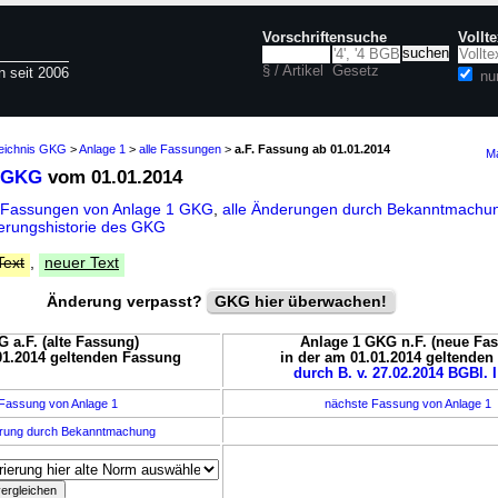
Vorschriftensuche
Vollt
§ / Artikel
Gesetz
n seit 2006
nu
zeichnis GKG
>
Anlage 1
>
alle Fassungen
>
a.F. Fassung ab 01.01.2014
Ma
1 GKG
vom 01.01.2014
 Fassungen von Anlage 1 GKG
,
alle Änderungen durch Bekanntmach
erungshistorie des GKG
Text
,
neuer Text
Änderung verpasst?
GKG hier überwachen!
 a.F. (alte Fassung)
Anlage 1 GKG n.F. (neue Fa
01.2014 geltenden Fassung
in der am 01.01.2014 geltende
durch B. v. 27.02.2014 BGBl. I
Fassung von Anlage 1
nächste Fassung von Anlage 1
erung durch Bekanntmachung