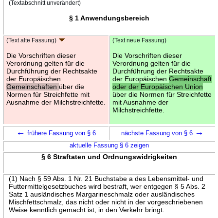
(Textabschnitt unverändert)
§ 1 Anwendungsbereich
(Text alte Fassung)
(Text neue Fassung)
Die Vorschriften dieser
Die Vorschriften dieser
Verordnung gelten für die
Verordnung gelten für die
Durchführung der Rechtsakte
Durchführung der Rechtsakte
der Europäischen
der Europäischen
Gemeinschaft
Gemeinschaften
über die
oder der Europäischen Union
Normen für Streichfette mit
über die Normen für Streichfette
Ausnahme der Milchstreichfette.
mit Ausnahme der
Milchstreichfette.
←
→
frühere Fassung von § 6
nächste Fassung von § 6
aktuelle Fassung § 6 zeigen
§ 6 Straftaten und Ordnungswidrigkeiten
(1) Nach § 59 Abs. 1 Nr. 21 Buchstabe a des Lebensmittel- und
Futtermittelgesetzbuches wird bestraft, wer entgegen § 5 Abs. 2
Satz 1 ausländisches Margarineschmalz oder ausländisches
Mischfettschmalz, das nicht oder nicht in der vorgeschriebenen
Weise kenntlich gemacht ist, in den Verkehr bringt.