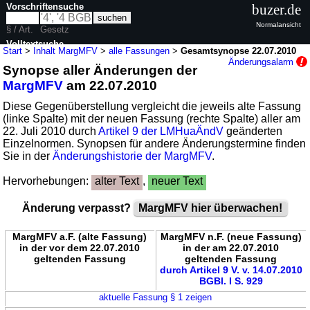
Vorschriftensuche
buzer.de
Normalansicht
§ / Art.
Gesetz
Volltextsuche
Start
>
Inhalt MargMFV
>
alle Fassungen
>
Gesamtsynopse 22.07.2010
Änderungsalarm
Synopse aller Änderungen der
nur in MargMFV
MargMFV
am 22.07.2010
Diese Gegenüberstellung vergleicht die jeweils alte Fassung
(linke Spalte) mit der neuen Fassung (rechte Spalte) aller am
22. Juli 2010 durch
Artikel 9 der LMHuaÄndV
geänderten
Einzelnormen. Synopsen für andere Änderungstermine finden
Sie in der
Änderungshistorie der MargMFV
.
Hervorhebungen:
alter Text
,
neuer Text
Änderung verpasst?
MargMFV hier überwachen!
MargMFV a.F. (alte Fassung)
MargMFV n.F. (neue Fassung)
in der vor dem 22.07.2010
in der am 22.07.2010
geltenden Fassung
geltenden Fassung
durch Artikel 9 V. v. 14.07.2010
BGBl. I S. 929
aktuelle Fassung § 1 zeigen