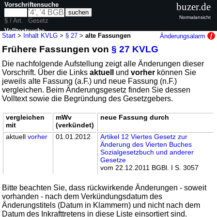
Vorschriftensuche
buzer.de
Normalansicht
§ / Art.
Gesetz
Volltextsuche
Start
>
Inhalt KVLG
>
§ 27
>
alte Fassungen
Änderungsalarm
Frühere Fassungen von
§ 27 KVLG
nur in KVLG
Die nachfolgende Aufstellung zeigt alle Änderungen dieser
Vorschrift. Über die Links
aktuell
und
vorher
können Sie
jeweils alte Fassung (a.F.) und neue Fassung (n.F.)
vergleichen. Beim Änderungsgesetz finden Sie dessen
Volltext sowie die Begründung des Gesetzgebers.
vergleichen
mWv
neue Fassung durch
mit
(verkündet)
aktuell
vorher
01.01.2012
Artikel 12 Viertes Gesetz zur
Änderung des Vierten Buches
Sozialgesetzbuch und anderer
Gesetze
vom 22.12.2011 BGBl. I S. 3057
Bitte beachten Sie, dass rückwirkende Änderungen - soweit
vorhanden - nach dem Verkündungsdatum des
Änderungstitels (Datum in Klammern) und nicht nach dem
Datum des Inkrafttretens in diese Liste einsortiert sind.