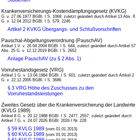
Krankenversicherungs-Kostendämpfungsgesetz (KVKG)
G. v. 27.06.1977 BGBl. I S. 1069; zuletzt geändert durch Artikel 13 Abs. 8
G. v. 12.04.2012 BGBl. I S. 579, 2246
Artikel 2 KVKG Übergangs- und Schlußvorschriften
Pauschal-Abgeltungsverordnung (PauschAV)
Artikel 1 V. v. 26.04.2004 BGBl. I S. 644; zuletzt geändert durch Artikel 57
Abs. 25 G. v. 12.12.2019 BGBl. I S. 2652
Anlage PauschAV (zu § 2 Abs. 1)
Vorruhestandsgesetz (VRG)
Artikel 1 G. v. 13.04.1984 BGBl. I S. 601; zuletzt geändert durch Artikel 2
G. v. 22.12.2005 BGBl. I S. 3686
§ 3 VRG Höhe des Zuschusses zu den
Vorruhestandsleistungen
Zweites Gesetz über die Krankenversicherung der Landwirte
(KVLG 1989)
Artikel 8 G. v. 20.12.1988 BGBl. I S. 2477, 2557; zuletzt geändert durch
Artikel 7 G. v. 24.07.2026 BGBl. 2026 I Nr. 228
§ 59 KVLG 1989
(vom 01.01.2013)
§ 60 KVLG 1989
(vom 01.01.2013)
§ 61 KVLG 1989