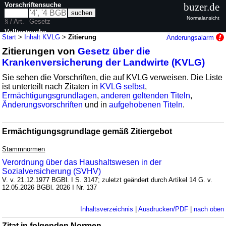
Vorschriftensuche
buzer.de
Normalansicht
§ / Art.
Gesetz
Volltextsuche
Start
>
Inhalt KVLG
>
Zitierung
Änderungsalarm
Zitierungen von
Gesetz über die
nur in KVLG
Krankenversicherung der Landwirte (KVLG)
Sie sehen die Vorschriften, die auf KVLG verweisen. Die Liste
ist unterteilt nach Zitaten in
KVLG selbst
,
Ermächtigungsgrundlagen
,
anderen geltenden Titeln
,
Änderungsvorschriften
und in
aufgehobenen Titeln
.
Ermächtigungsgrundlage gemäß Zitiergebot
Stammnormen
Verordnung über das Haushaltswesen in der
Sozialversicherung (SVHV)
V. v. 21.12.1977 BGBl. I S. 3147; zuletzt geändert durch Artikel 14 G. v.
12.05.2026 BGBl. 2026 I Nr. 137
Inhaltsverzeichnis
|
Ausdrucken/PDF
|
nach oben
Zitat in folgenden Normen