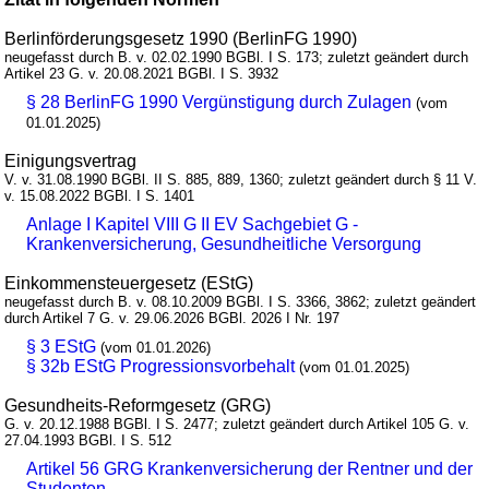
Berlinförderungsgesetz 1990 (BerlinFG 1990)
neugefasst durch B. v. 02.02.1990 BGBl. I S. 173; zuletzt geändert durch
Artikel 23 G. v. 20.08.2021 BGBl. I S. 3932
§ 28 BerlinFG 1990 Vergünstigung durch Zulagen
(vom
01.01.2025)
Einigungsvertrag
V. v. 31.08.1990 BGBl. II S. 885, 889, 1360; zuletzt geändert durch § 11 V.
v. 15.08.2022 BGBl. I S. 1401
Anlage I Kapitel VIII G II EV Sachgebiet G -
Krankenversicherung, Gesundheitliche Versorgung
Einkommensteuergesetz (EStG)
neugefasst durch B. v. 08.10.2009 BGBl. I S. 3366, 3862; zuletzt geändert
durch Artikel 7 G. v. 29.06.2026 BGBl. 2026 I Nr. 197
§ 3 EStG
(vom 01.01.2026)
§ 32b EStG Progressionsvorbehalt
(vom 01.01.2025)
Gesundheits-Reformgesetz (GRG)
G. v. 20.12.1988 BGBl. I S. 2477; zuletzt geändert durch Artikel 105 G. v.
27.04.1993 BGBl. I S. 512
Artikel 56 GRG Krankenversicherung der Rentner und der
Studenten