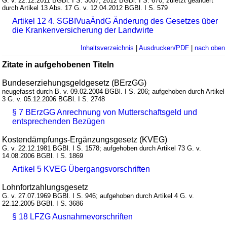
G. v. 22.12.2011 BGBl. I S. 3057, 2012 BGBl. I S. 670; zuletzt geändert
durch Artikel 13 Abs. 17 G. v. 12.04.2012 BGBl. I S. 579
Artikel 12 4. SGBIVuaÄndG Änderung des Gesetzes über
die Krankenversicherung der Landwirte
Inhaltsverzeichnis
|
Ausdrucken/PDF
|
nach oben
Zitate in aufgehobenen Titeln
Bundeserziehungsgeldgesetz (BErzGG)
neugefasst durch B. v. 09.02.2004 BGBl. I S. 206; aufgehoben durch Artikel
3 G. v. 05.12.2006 BGBl. I S. 2748
§ 7 BErzGG Anrechnung von Mutterschaftsgeld und
entsprechenden Bezügen
Kostendämpfungs-Ergänzungsgesetz (KVEG)
G. v. 22.12.1981 BGBl. I S. 1578; aufgehoben durch Artikel 73 G. v.
14.08.2006 BGBl. I S. 1869
Artikel 5 KVEG Übergangsvorschriften
Lohnfortzahlungsgesetz
G. v. 27.07.1969 BGBl. I S. 946; aufgehoben durch Artikel 4 G. v.
22.12.2005 BGBl. I S. 3686
§ 18 LFZG Ausnahmevorschriften