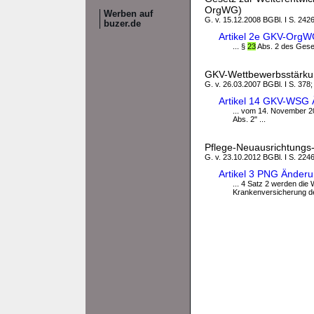
OrgWG)
Werben auf
G. v. 15.12.2008 BGBl. I S. 242
buzer.de
Artikel 2e GKV-OrgW
... §
23
Abs. 2 des Geset
GKV-Wettbewerbsstärk
G. v. 26.03.2007 BGBl. I S. 378;
Artikel 14 GKV-WSG 
... vom 14. November 200
Abs. 2" ...
Pflege-Neuausrichtungs
G. v. 23.10.2012 BGBl. I S. 224
Artikel 3 PNG Änder
... 4 Satz 2 werden di
Krankenversicherung der