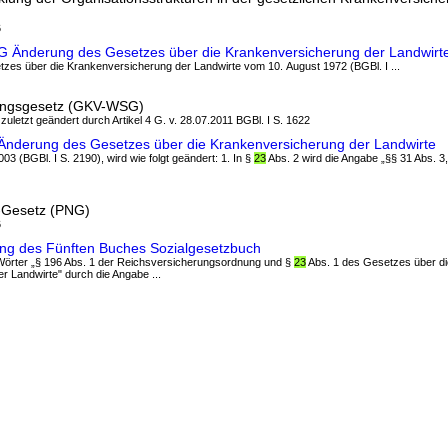
6
G Änderung des Gesetzes über die Krankenversicherung der Landwirt
zes über die Krankenversicherung der Landwirte vom 10. August 1972 (BGBl. I ...
ungsgesetz (GKV-WSG)
 zuletzt geändert durch Artikel 4 G. v. 28.07.2011 BGBl. I S. 1622
Änderung des Gesetzes über die Krankenversicherung der Landwirte
3 (BGBl. I S. 2190), wird wie folgt geändert: 1. In §
23
Abs. 2 wird die Angabe „§§ 31 Abs. 3,
-Gesetz (PNG)
6
ung des Fünften Buches Sozialgesetzbuch
e Wörter „§ 196 Abs. 1 der Reichsversicherungsordnung und §
23
Abs. 1 des Gesetzes über di
 Landwirte" durch die Angabe ...