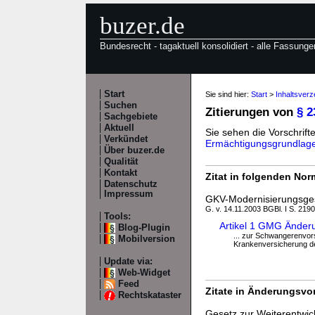
buzer.de
Bundesrecht - tagaktuell konsolidiert - alle Fassunge
Start
Sie sind hier:
Start
>
Inhaltsver
Suchen
Zitierungen von
§ 
Sachgebiete
Aktuell
Sie sehen die Vorschrifte
Verkündet
Ermächtigungsgrundlag
Über buzer.de
Qualität
Kontakt
Zitat in folgenden No
Datenschutz
Impressum
GKV-Modernisierungsge
G. v. 14.11.2003 BGBl. I S. 2190
Tools:
Artikel 1 GMG Änder
Blog-Plugin
... zur Schwangerenvor
Mobilversion
Krankenversicherung der
Update via:
Web-Widget
Feed
Zitate in Änderungsvor
Rechtskataster
Gesetz zur Weiterentwic