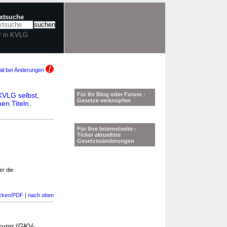
extsuche
r in KVLG
il bei Änderungen
KVLG selbst
,
Für Ihr Blog oder Forum -
Gesetze verknüpfen
en Titeln
.
Für Ihre Internetseite -
Ticker aktuellste
Gesetzesänderungen
r die
cken/PDF
|
nach oben
erung (GKV-