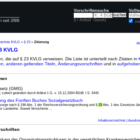
Vorschriftensuche
Vollt
§ / Artikel
Gesetz
n seit 2006
nu
zeichnis KVLG
>
§ 23
>
Zitierung
Ma
23 KVLG
n, die auf § 23 KVLG verweisen. Die Liste ist unterteilt nach Zitaten in
en
,
anderen geltenden Titeln
,
Änderungsvorschriften
und in
aufgehoben
rmen
setz (GMG)
; zuletzt geändert durch Artikel 1 G. v. 15.12.2004 BGBl. I S. 3445
ung des Fünften Buches Sozialgesetzbuch
sorge nach § 196 Abs. 1 der Reichsversicherungsordnung und §
23
Abs. 1 des Gesetzes übe
 Landwirte. Soweit Versicherte ...
Inhaltsverzeichnis
|
Ausdru
schriften
klung der Organisationsstrukturen in der gesetzlichen Krankenversich