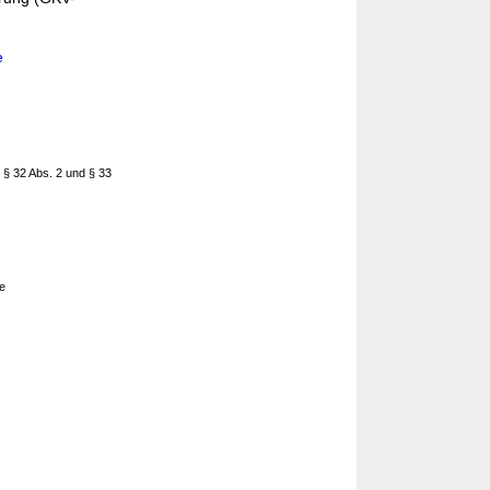
e
 § 32 Abs. 2 und § 33
e