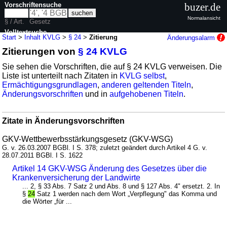
Vorschriftensuche
buzer.de
Normalansicht
§ / Art.
Gesetz
Volltextsuche
Start
>
Inhalt KVLG
>
§ 24
>
Zitierung
Änderungsalarm
Zitierungen von
§ 24 KVLG
nur in KVLG
Sie sehen die Vorschriften, die auf § 24 KVLG verweisen. Die
Liste ist unterteilt nach Zitaten in
KVLG selbst
,
Ermächtigungsgrundlagen
,
anderen geltenden Titeln
,
Änderungsvorschriften
und in
aufgehobenen Titeln
.
Zitate in Änderungsvorschriften
GKV-Wettbewerbsstärkungsgesetz (GKV-WSG)
G. v. 26.03.2007 BGBl. I S. 378; zuletzt geändert durch Artikel 4 G. v.
28.07.2011 BGBl. I S. 1622
Artikel 14 GKV-WSG Änderung des Gesetzes über die
Krankenversicherung der Landwirte
... 2, § 33 Abs. 7 Satz 2 und Abs. 8 und § 127 Abs. 4" ersetzt. 2. In
§
24
Satz 1 werden nach dem Wort „Verpflegung" das Komma und
die Wörter „für ...