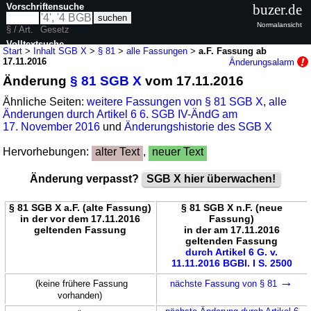
Vorschriftensuche
buzer.de
Normalansicht
§ / Art.
Gesetz
Volltextsuche
Start
>
Inhalt SGB X
>
§ 81
>
alle Fassungen
>
a.F. Fassung ab
17.11.2016
Änderungsalarm
nur in SGB X
Änderung
§ 81 SGB X
vom 17.11.2016
Ähnliche Seiten:
weitere Fassungen von § 81 SGB X
,
alle
Änderungen durch Artikel 6 6. SGB IV-ÄndG am
17. November 2016
und
Änderungshistorie des SGB X
Hervorhebungen:
alter Text
,
neuer Text
Änderung verpasst?
SGB X hier überwachen!
§ 81 SGB X a.F. (alte Fassung)
§ 81 SGB X n.F. (neue
in der vor dem 17.11.2016
Fassung)
geltenden Fassung
in der am 17.11.2016
geltenden Fassung
durch Artikel 6 G. v.
11.11.2016 BGBl. I S. 2500
→
(keine frühere Fassung
nächste Fassung von § 81
vorhanden)