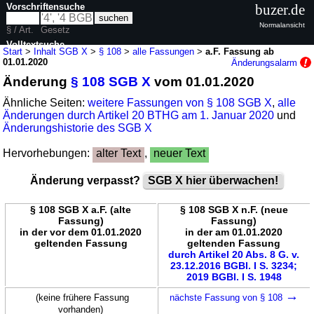
Vorschriftensuche
buzer.de
Normalansicht
§ / Art.
Gesetz
Volltextsuche
Start
>
Inhalt SGB X
>
§ 108
>
alle Fassungen
>
a.F. Fassung ab
01.01.2020
Änderungsalarm
nur in SGB X
Änderung
§ 108 SGB X
vom 01.01.2020
Ähnliche Seiten:
weitere Fassungen von § 108 SGB X
,
alle
Änderungen durch Artikel 20 BTHG am 1. Januar 2020
und
Änderungshistorie des SGB X
Hervorhebungen:
alter Text
,
neuer Text
Änderung verpasst?
SGB X hier überwachen!
§ 108 SGB X a.F. (alte
§ 108 SGB X n.F. (neue
Fassung)
Fassung)
in der vor dem 01.01.2020
in der am 01.01.2020
geltenden Fassung
geltenden Fassung
durch Artikel 20 Abs. 8 G. v.
23.12.2016 BGBl. I S. 3234;
2019 BGBl. I S. 1948
→
(keine frühere Fassung
nächste Fassung von § 108
vorhanden)