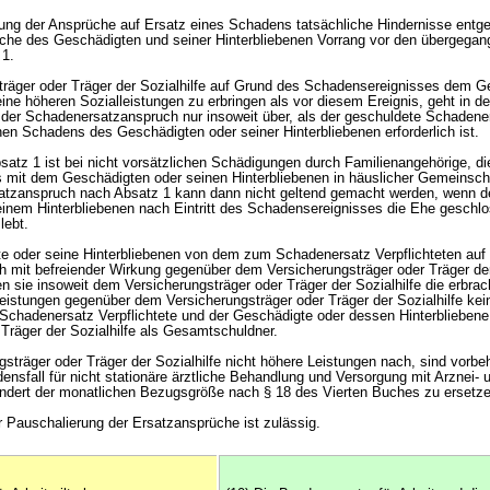
ung der Ansprüche auf Ersatz eines Schadens tatsächliche Hindernisse entge
che des Geschädigten und seiner Hinterbliebenen Vorrang vor den übergega
 1.
sträger oder Träger der Sozialhilfe auf Grund des Schadensereignisses dem G
ine höheren Sozialleistungen zu erbringen als vor diesem Ereignis, geht in d
der Schadenersatzanspruch nur insoweit über, als der geschuldete Schadener
en Schadens des Geschädigten oder seiner Hinterbliebenen erforderlich ist.
satz 1 ist bei nicht vorsätzlichen Schädigungen durch Familienangehörige, di
mit dem Geschädigten oder seinen Hinterbliebenen in häuslicher Gemeinscha
atzanspruch nach Absatz 1 kann dann nicht geltend gemacht werden, wenn d
nem Hinterbliebenen nach Eintritt des Schadensereignisses die Ehe geschlo
lebt.
e oder seine Hinterbliebenen von dem zum Schadenersatz Verpflichteten auf
mit befreiender Wirkung gegenüber dem Versicherungsträger oder Träger der
n sie insoweit dem Versicherungsträger oder Träger der Sozialhilfe die erbra
Leistungen gegenüber dem Versicherungsträger oder Träger der Sozialhilfe kei
Schadenersatz Verpflichtete und der Geschädigte oder dessen Hinterblieben
 Träger der Sozialhilfe als Gesamtschuldner.
gsträger oder Träger der Sozialhilfe nicht höhere Leistungen nach, sind vorbeh
nsfall für nicht stationäre ärztliche Behandlung und Versorgung mit Arznei- 
ndert der monatlichen Bezugsgröße nach § 18 des Vierten Buches zu ersetze
r Pauschalierung der Ersatzansprüche ist zulässig.