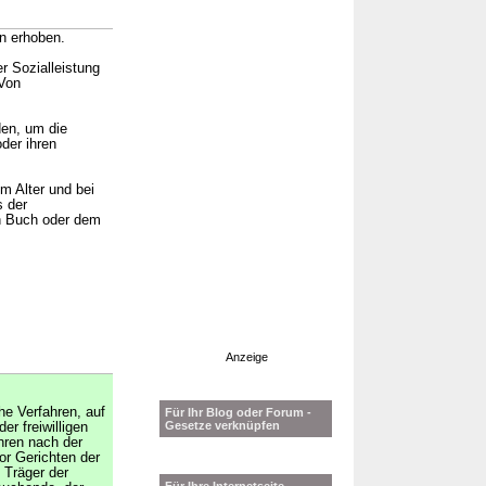
n erhoben.
r Sozialleistung
 Von
den, um die
der ihren
m Alter und bei
s der
n Buch oder dem
Anzeige
che Verfahren, auf
Für Ihr Blog oder Forum -
Gesetze verknüpfen
er freiwilligen
hren nach der
or Gerichten der
 Träger der