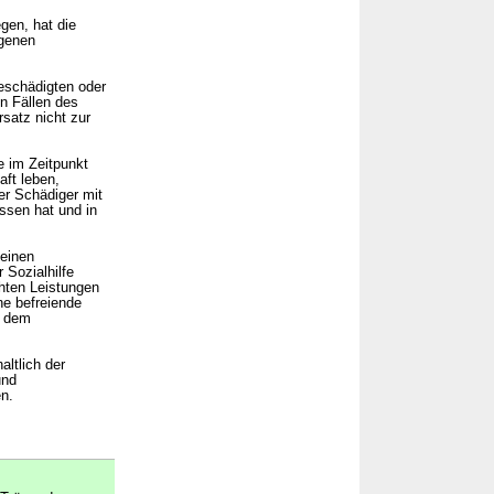
gen, hat die
ngenen
eschädigten oder
en Fällen des
satz nicht zur
e im Zeitpunkt
ft leben,
er Schädiger mit
ssen hat und in
 einen
 Sozialhilfe
chten Leistungen
ne befreiende
e dem
altlich der
und
n.