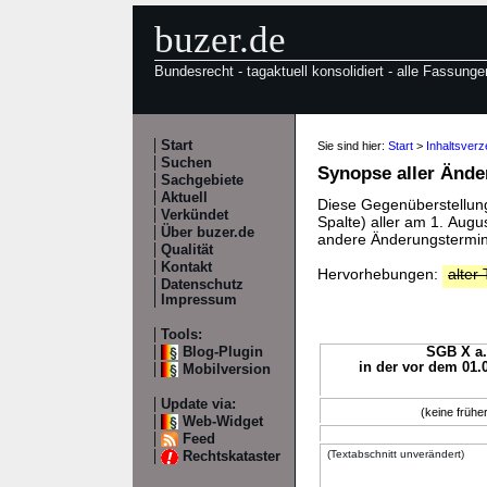
buzer.de
Bundesrecht - tagaktuell konsolidiert - alle Fassunge
Start
Sie sind hier:
Start
>
Inhaltsver
Suchen
Synopse aller Änd
Sachgebiete
Aktuell
Diese Gegenüberstellung 
Verkündet
Spalte) aller am 1. Aug
Über buzer.de
andere Änderungstermine
Qualität
Kontakt
Hervorhebungen:
alter 
Datenschutz
Impressum
Tools:
Blog-Plugin
SGB X a.
in der vor dem 01.
Mobilversion
Update via:
(keine früh
Web-Widget
Feed
(Textabschnitt unverändert)
Rechtskataster