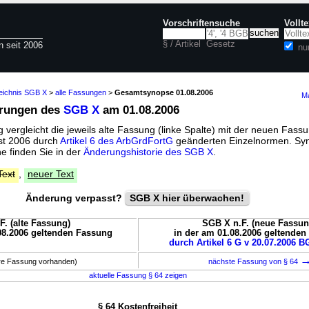
Vorschriftensuche
Vollt
§ / Artikel
Gesetz
n seit 2006
nu
zeichnis SGB X
>
alle Fassungen
>
Gesamtsynopse 01.08.2006
Ma
erungen des
SGB X
am 01.08.2006
vergleicht die jeweils alte Fassung (linke Spalte) mit der neuen Fassu
ust 2006 durch
Artikel 6 des ArbGrdFortG
geänderten Einzelnormen. Syn
 finden Sie in der
Änderungshistorie des SGB X
.
Text
,
neuer Text
Änderung verpasst?
SGB X hier überwachen!
F. (alte Fassung)
SGB X n.F. (neue Fassun
08.2006 geltenden Fassung
in der am 01.08.2006 geltende
durch Artikel 6 G v 20.07.2006 BG
ere Fassung vorhanden)
nächste Fassung von § 64
aktuelle Fassung § 64 zeigen
§ 64 Kostenfreiheit