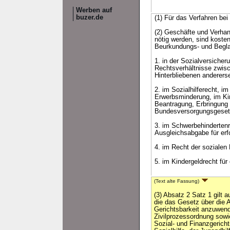
Werben auf
buzer.de
(1) Für das Verfahren b
(2) Geschäfte und Verhan
nötig werden, sind kosten
Beurkundungs- und Beglau
1. in der Sozialversiche
Rechtsverhältnisse zwisc
Hinterbliebenen anderers
2. im Sozialhilferecht, i
Erwerbsminderung, im Kin
Beantragung, Erbringung
Bundesversorgungsgesetz
3. im Schwerbehinderten
Ausgleichsabgabe für erf
4. im Recht der sozialen
5. im Kindergeldrecht für
(Text alte Fassung)
(3) Absatz 2 Satz 1 gilt a
die das Gesetz über die A
Gerichtsbarkeit anzuwend
Zivilprozessordnung sowi
Sozial- und Finanzgericht