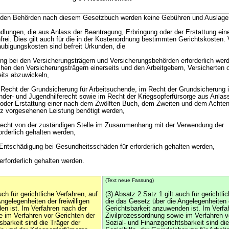
ei den Behörden nach diesem Gesetzbuch werden keine Gebühren und Auslage
dlungen, die aus Anlass der Beantragung, Erbringung oder der Erstattung eine
frei. Dies gilt auch für die in der Kostenordnung bestimmten Gerichtskosten.
bigungskosten sind befreit Urkunden, die
rung bei den Versicherungsträgern und Versicherungsbehörden erforderlich wer
hen den Versicherungsträgern einerseits und den Arbeitgebern, Versicherten o
eits abzuwickeln,
m Recht der Grundsicherung für Arbeitsuchende, im Recht der Grundsicherung i
der- und Jugendhilferecht sowie im Recht der Kriegsopferfürsorge aus Anlas
 oder Erstattung einer nach dem Zwölften Buch, dem Zweiten und dem Achte
 vorgesehenen Leistung benötigt werden,
recht von der zuständigen Stelle im Zusammenhang mit der Verwendung der
orderlich gehalten werden,
 Entschädigung bei Gesundheitsschäden für erforderlich gehalten werden,
 erforderlich gehalten werden.
(Text neue Fassung)
uch für gerichtliche Verfahren, auf
(3) Absatz 2 Satz 1 gilt auch für gerichtli
ngelegenheiten der freiwilligen
die das Gesetz über die Angelegenheiten d
en ist. Im Verfahren nach der
Gerichtsbarkeit anzuwenden ist. Im Verfa
e im Verfahren vor Gerichten der
Zivilprozessordnung sowie im Verfahren v
sbarkeit sind die Träger der
Sozial- und Finanzgerichtsbarkeit sind die