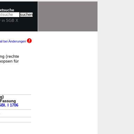
extsuche
r in SGB X
il bei Änderungen
ng (rechte
opsen für
g)
n Fassung
Bl. I 1706
→