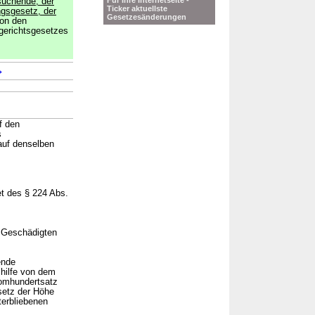
Für Ihre Internetseite -
suchende, der
Ticker aktuellste
gsgesetz, der
Gesetzesänderungen
von den
lgerichtsgesetzes
→
f den
s
auf denselben
et des § 224 Abs.
s Geschädigten
ende
lhilfe von dem
Vomhundertsatz
esetz der Höhe
terbliebenen