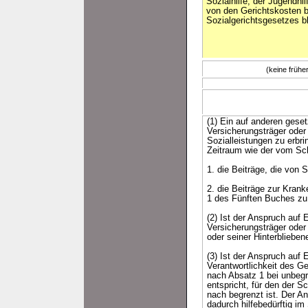
Sozialhilfe, der Jugendhi
von den Gerichtskosten b
Sozialgerichtsgesetzes bl
(keine früh
(1) Ein auf anderen gese
Versicherungsträger oder
Sozialleistungen zu erbr
Zeitraum wie der vom Sc
1. die Beiträge, die von 
2. die Beiträge zur Kran
1 des Fünften Buches zu
(2) Ist der Anspruch auf
Versicherungsträger oder
oder seiner Hinterbliebene
(3) Ist der Anspruch auf
Verantwortlichkeit des G
nach Absatz 1 bei unbeg
entspricht, für den der S
nach begrenzt ist. Der A
dadurch hilfebedürftig i