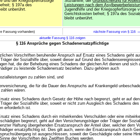
lfe und der Kriegsopferfürsorge
Sozialhilfe, der
Grundsicherung für Arbeit
efreit; § 197a des
Leistungen nach dem Asylbewerberleistun
eibt unberührt.
Jugendhilfe und der Kriegsopferfürsorge 
Gerichtskosten befreit; § 197a des Sozia
bleibt unberührt.
ere Fassung vorhanden)
nächste Fassung von § 116
aktuelle Fassung § 116 zeigen
§ 116 Ansprüche gegen Schadenersatzpflichtige
tzlichen Vorschriften beruhender Anspruch auf Ersatz eines Schadens geht au
 Träger der Sozialhilfe über, soweit dieser auf Grund des Schadensereignisse
ingen hat, die der Behebung eines Schadens der gleichen Art dienen und sich 
hädiger zu leistende Schadenersatz beziehen. Dazu gehören auch
Sozialleistungen zu zahlen sind, und
kenversicherung, die für die Dauer des Anspruchs auf Krankengeld unbeschad
 zahlen wären.
 Ersatz eines Schadens durch Gesetz der Höhe nach begrenzt, geht er auf den
 Träger der Sozialhilfe über, soweit er nicht zum Ausgleich des Schadens de
n erforderlich ist.
 Ersatz eines Schadens durch ein mitwirkendes Verschulden oder eine mitwirk
eschädigten begrenzt, geht auf den Versicherungsträger oder Träger der Sozia
renzter Haftung übergehenden Ersatzanspruch der Anteil über, welcher dem 
chädiger ersatzpflichtig ist. Dies gilt auch, wenn der Ersatzanspruch durch G
nspruchsübergang ist ausgeschlossen, soweit der Geschädigte oder seine Hin
m Sinne der Vorschriften des Zwölften Buches werden.