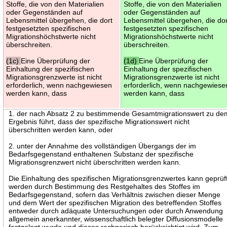
Stoffe, die von den Materialien
Stoffe, die von den Materialien
oder Gegenständen auf
oder Gegenständen auf
Lebensmittel übergehen, die dort
Lebensmittel übergehen, die dor
festgesetzten spezifischen
festgesetzten spezifischen
Migrationshöchstwerte nicht
Migrationshöchstwerte nicht
überschreiten.
überschreiten.
(1c)
Eine Überprüfung der
(1d)
Eine Überprüfung der
Einhaltung der spezifischen
Einhaltung der spezifischen
Migrationsgrenzwerte ist nicht
Migrationsgrenzwerte ist nicht
erforderlich, wenn nachgewiesen
erforderlich, wenn nachgewiese
werden kann, dass
werden kann, dass
1. der nach Absatz 2 zu bestimmende Gesamtmigrationswert zu de
Ergebnis führt, dass der spezifische Migrationswert nicht
überschritten werden kann, oder
2. unter der Annahme des vollständigen Übergangs der im
Bedarfsgegenstand enthaltenen Substanz der spezifische
Migrationsgrenzwert nicht überschritten werden kann.
Die Einhaltung des spezifischen Migrationsgrenzwertes kann geprüf
werden durch Bestimmung des Restgehaltes des Stoffes im
Bedarfsgegenstand, sofern das Verhältnis zwischen dieser Menge
und dem Wert der spezifischen Migration des betreffenden Stoffes
entweder durch adäquate Untersuchungen oder durch Anwendung
allgemein anerkannter, wissenschaftlich belegter Diffusionsmodelle
festgelegt wurde und dieses rechnerisch berücksichtigt wird. Zum