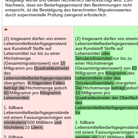
Nachweis, dass ein Bedarfsgegenstand den Bestimmungen nicht
entspricht, ist die Bestätigung des berechneten Migrationswertes
durch experimentelle Prüfung zwingend erforderlich.
(2) Insgesamt dürfen von einem
(2) Insgesamt dürfen von einem
Lebensmittelbedarfsgegenstand
Lebensmittelbedarfsgegenstan
aus Kunststoff Stoffe auf
aus Kunststoff Stoffe auf
Lebensmittel nur bis zu einer
Lebensmittel
oder
Höchstmenge
Simulanzlösemittel
nur bis zu
(Gesamtmigrationswert) von
10
einer Höchstmenge
Milligramm pro
Quadratdezimeter
(Gesamtmigrationswert) von
60
des
Milligramm pro
Kilogramm
des
Lebensmittelbedarfsgegenstandes
Lebensmittels oder des
übergehen.
In folgenden Fällen
Simulanzlösemittels
übergehen.
beträgt die
Höchstmenge jedoch
Die
Höchstmenge
beträgt
jedoc
60
Milligramm pro
Kilogramm
10
Milligramm pro
Lebensmittel:
Quadratdezimeter der Oberfläc
des
1. füllbare
Lebensmittelbedarfsgegenstan
Lebensmittelbedarfsgegenstände
für
mit einem Fassungsvermögen von
mindestens
500 Millilitern
und
1. füllbare
höchstens
10
Litern;
Lebensmittelbedarfsgegenstän
mit einem Fassungsvermögen 
2. füllbare
weniger als
500 Millilitern
oder