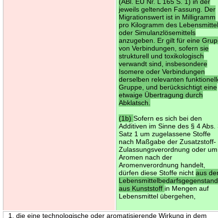
(ABl. EU Nr. L 165 S. 1) in der
jeweils geltenden Fassung. Der
Migrationswert ist in Milligramm
pro Kilogramm des Lebensmitte
oder Simulanzlösemittels
anzugeben. Er gilt für eine Gru
von Verbindungen, sofern sie
strukturell und toxikologisch
verwandt sind, insbesondere
Isomere oder Verbindungen
derselben relevanten funktionel
Gruppe, und berücksichtigt eine
etwaige Übertragung durch
Abklatsch.
(1b)
Sofern es sich bei den
Additiven im Sinne des § 4 Abs.
Satz 1 um zugelassene Stoffe
nach Maßgabe der Zusatzstoff-
Zulassungsverordnung oder um
Aromen nach der
Aromenverordnung handelt,
dürfen diese Stoffe nicht
aus d
Lebensmittelbedarfsgegenstan
aus Kunststoff
in Mengen auf
Lebensmittel übergehen,
1. die eine technologische oder aromatisierende Wirkung in dem