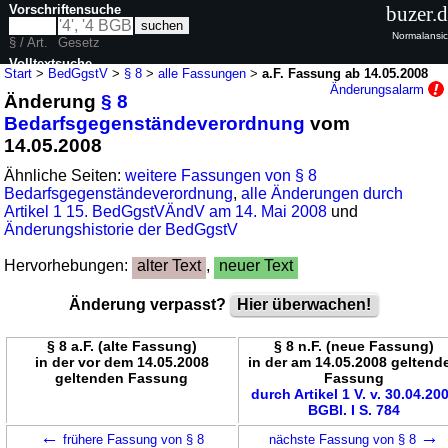
Vorschriftensuche
buzer.
Normalansic
§ / Art.
Gesetz
Volltextsuche
Start
>
BedGgstV
>
§ 8
>
alle Fassungen
>
a.F. Fassung ab 14.05.2008
Änderungsalarm
Änderung
§ 8
nur in BedGgstV
Bedarfsgegenständeverordnung
vom
14.05.2008
Ähnliche Seiten:
weitere Fassungen von § 8
Bedarfsgegenständeverordnung
,
alle Änderungen durch
Artikel 1 15. BedGgstVÄndV am 14. Mai 2008
und
Änderungshistorie der BedGgstV
Hervorhebungen:
alter Text
,
neuer Text
Änderung verpasst?
Hier überwachen!
§ 8 a.F. (alte Fassung)
§ 8 n.F. (neue Fassung)
in der vor dem 14.05.2008
in der am 14.05.2008 geltend
geltenden Fassung
Fassung
durch Artikel 1 V. v. 30.04.20
BGBl. I S. 784
←
→
frühere Fassung von § 8
nächste Fassung von § 8