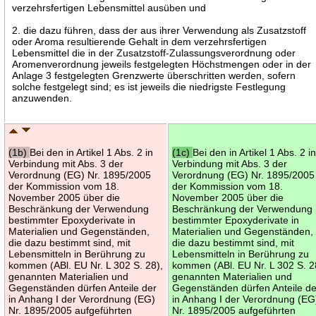
verzehrsfertigen Lebensmittel ausüben und
2. die dazu führen, dass der aus ihrer Verwendung als Zusatzstoff
oder Aroma resultierende Gehalt in dem verzehrsfertigen
Lebensmittel die in der Zusatzstoff-Zulassungsverordnung oder
Aromenverordnung jeweils festgelegten Höchstmengen oder in der
Anlage 3 festgelegten Grenzwerte überschritten werden, sofern
solche festgelegt sind; es ist jeweils die niedrigste Festlegung
anzuwenden.
(1b)
Bei den in Artikel 1 Abs. 2 in
(1c)
Bei den in Artikel 1 Abs. 2 i
Verbindung mit Abs. 3 der
Verbindung mit Abs. 3 der
Verordnung (EG) Nr. 1895/2005
Verordnung (EG) Nr. 1895/2005
der Kommission vom 18.
der Kommission vom 18.
November 2005 über die
November 2005 über die
Beschränkung der Verwendung
Beschränkung der Verwendung
bestimmter Epoxyderivate in
bestimmter Epoxyderivate in
Materialien und Gegenständen,
Materialien und Gegenständen,
die dazu bestimmt sind, mit
die dazu bestimmt sind, mit
Lebensmitteln in Berührung zu
Lebensmitteln in Berührung zu
kommen (ABl. EU Nr. L 302 S. 28),
kommen (ABl. EU Nr. L 302 S. 2
genannten Materialien und
genannten Materialien und
Gegenständen dürfen Anteile der
Gegenständen dürfen Anteile de
in Anhang I der Verordnung (EG)
in Anhang I der Verordnung (EG
Nr. 1895/2005 aufgeführten
Nr. 1895/2005 aufgeführten