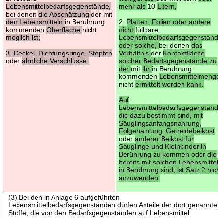
Lebensmittelbedarfsgegenstände,
mehr als
10
Litern,
bei denen
die Abschätzung
der mit
den Lebensmitteln
in Berührung
2.
Platten, Folien oder andere
kommenden
Oberfläche
nicht
nicht
füllbare
möglich ist;
Lebensmittelbedarfsgegenstän
oder solche,
bei denen
das
3. Deckel, Dichtungsringe, Stopfen
Verhältnis
der
Kontaktfläche
oder
ähnliche Verschlüsse.
solcher Bedarfsgegenstände zu
der
mit
ihr
in Berührung
kommenden
Lebensmittelmeng
nicht
ermittelt werden kann.
Auf
Lebensmittelbedarfsgegenständ
die dazu bestimmt sind, mit
Säuglingsanfangsnahrung,
Folgenahrung, Getreidebeikost
oder
anderer Beikost für
Säuglinge und Kleinkinder in
Berührung zu kommen oder die
bereits mit solchen Lebensmitte
in Berührung sind, ist Satz 2 nic
anzuwenden.
(3) Bei den in Anlage 6 aufgeführten
Lebensmittelbedarfsgegenständen dürfen Anteile der dort genannte
Stoffe, die von den Bedarfsgegenständen auf Lebensmittel