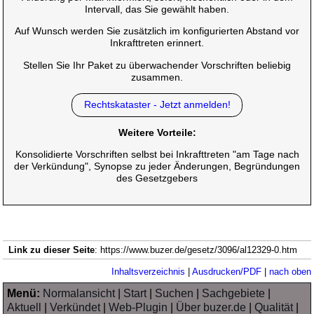
Intervall, das Sie gewählt haben.
Auf Wunsch werden Sie zusätzlich im konfigurierten Abstand vor
Inkrafttreten erinnert.
Stellen Sie Ihr Paket zu überwachender Vorschriften beliebig
zusammen.
Rechtskataster - Jetzt anmelden!
Weitere Vorteile:
Konsolidierte Vorschriften selbst bei Inkrafttreten "am Tage nach
der Verkündung", Synopse zu jeder Änderungen, Begründungen
des Gesetzgebers
Link zu dieser Seite
: https://www.buzer.de/gesetz/3096/al12329-0.htm
Inhaltsverzeichnis
|
Ausdrucken/PDF
|
nach oben
Menü:
Normalansicht
|
Start
|
Suchen
|
Sachgebiete
|
Aktuell
|
Verkündet
|
Web-Plugin
|
Über buzer.de
|
Qualität
|