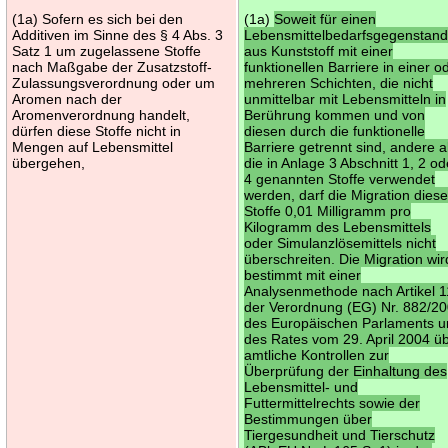
(1a) Sofern es sich bei den
(1a)
Soweit für einen
Additiven im Sinne des § 4 Abs. 3
Lebensmittelbedarfsgegenstan
Satz 1 um zugelassene Stoffe
aus Kunststoff mit einer
nach Maßgabe der Zusatzstoff-
funktionellen Barriere in einer o
Zulassungsverordnung oder um
mehreren Schichten, die nicht
Aromen nach der
unmittelbar mit Lebensmitteln in
Aromenverordnung handelt,
Berührung kommen und von
dürfen diese Stoffe nicht in
diesen durch die funktionelle
Mengen auf Lebensmittel
Barriere getrennt sind, andere a
übergehen,
die in Anlage 3 Abschnitt 1, 2 od
4 genannten Stoffe verwendet
werden, darf die Migration diese
Stoffe 0,01 Milligramm pro
Kilogramm des Lebensmittels
oder Simulanzlösemittels nicht
überschreiten. Die Migration wir
bestimmt mit einer
Analysenmethode nach Artikel 1
der Verordnung (EG) Nr. 882/2
des Europäischen Parlaments 
des Rates vom 29. April 2004 ü
amtliche Kontrollen zur
Überprüfung der Einhaltung des
Lebensmittel- und
Futtermittelrechts sowie der
Bestimmungen über
Tiergesundheit und Tierschutz