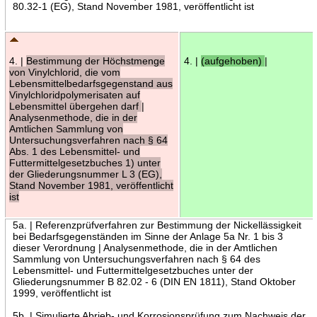
80.32-1 (EG), Stand November 1981, veröffentlicht ist
4. |
Bestimmung der Höchstmenge
4. |
(aufgehoben)
|
von Vinylchlorid, die vom
Lebensmittelbedarfsgegenstand aus
Vinylchloridpolymerisaten auf
Lebensmittel übergehen darf
|
Analysenmethode, die in der
Amtlichen Sammlung von
Untersuchungsverfahren nach § 64
Abs. 1 des Lebensmittel- und
Futtermittelgesetzbuches 1) unter
der Gliederungsnummer L 3 (EG),
Stand November 1981, veröffentlicht
ist
5a. | Referenzprüfverfahren zur Bestimmung der Nickellässigkeit
bei Bedarfsgegenständen im Sinne der Anlage 5a Nr. 1 bis 3
dieser Verordnung | Analysenmethode, die in der Amtlichen
Sammlung von Untersuchungsverfahren nach § 64 des
Lebensmittel- und Futtermittelgesetzbuches unter der
Gliederungsnummer B 82.02 - 6 (DIN EN 1811), Stand Oktober
1999, veröffentlicht ist
5b. | Simulierte Abrieb- und Korrosionsprüfung zum Nachweis der