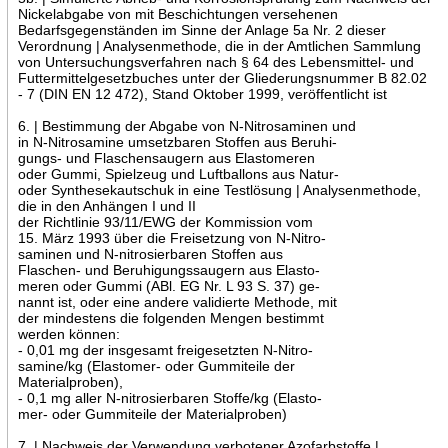
Nickelabgabe von mit Beschichtungen versehenen
Bedarfsgegenständen im Sinne der Anlage 5a Nr. 2 dieser
Verordnung | Analysenmethode, die in der Amtlichen Sammlung
von Untersuchungsverfahren nach § 64 des Lebensmittel- und
Futtermittelgesetzbuches unter der Gliederungsnummer B 82.02
- 7 (DIN EN 12 472), Stand Oktober 1999, veröffentlicht ist
6. | Bestimmung der Abgabe von N-Nitrosaminen und
in N-Nitrosamine umsetzbaren Stoffen aus Beruhi-
gungs- und Flaschensaugern aus Elastomeren
oder Gummi, Spielzeug und Luftballons aus Natur-
oder Synthesekautschuk in eine Testlösung | Analysenmethode,
die in den Anhängen I und II
der Richtlinie 93/11/EWG der Kommission vom
15. März 1993 über die Freisetzung von N-Nitro-
saminen und N-nitrosierbaren Stoffen aus
Flaschen- und Beruhigungssaugern aus Elasto-
meren oder Gummi (ABl. EG Nr. L 93 S. 37) ge-
nannt ist, oder eine andere validierte Methode, mit
der mindestens die folgenden Mengen bestimmt
werden können:
- 0,01 mg der insgesamt freigesetzten N-Nitro-
samine/kg (Elastomer- oder Gummiteile der
Materialproben),
- 0,1 mg aller N-nitrosierbaren Stoffe/kg (Elasto-
mer- oder Gummiteile der Materialproben)
7. | Nachweis der Verwendung verbotener Azofarbstoffe |