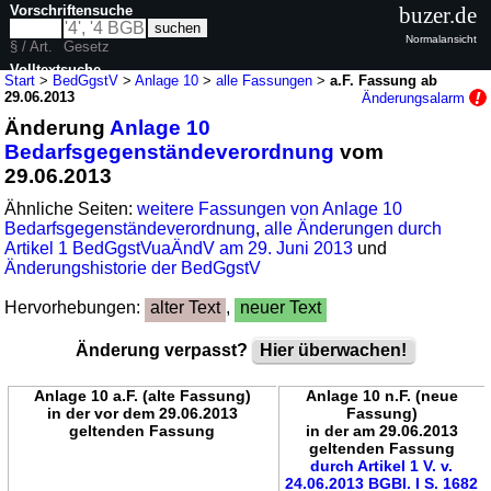
Vorschriftensuche
buzer.de
Normalansicht
§ / Art.
Gesetz
Volltextsuche
Start
>
BedGgstV
>
Anlage 10
>
alle Fassungen
>
a.F. Fassung ab
29.06.2013
Änderungsalarm
nur in BedGgstV
Änderung
Anlage 10
Bedarfsgegenständeverordnung
vom
29.06.2013
Ähnliche Seiten:
weitere Fassungen von Anlage 10
Bedarfsgegenständeverordnung
,
alle Änderungen durch
Artikel 1 BedGgstVuaÄndV am 29. Juni 2013
und
Änderungshistorie der BedGgstV
Hervorhebungen:
alter Text
,
neuer Text
Änderung verpasst?
Hier überwachen!
Anlage 10 a.F. (alte Fassung)
Anlage 10 n.F. (neue
in der vor dem 29.06.2013
Fassung)
geltenden Fassung
in der am 29.06.2013
geltenden Fassung
durch Artikel 1 V. v.
24.06.2013 BGBl. I S. 1682