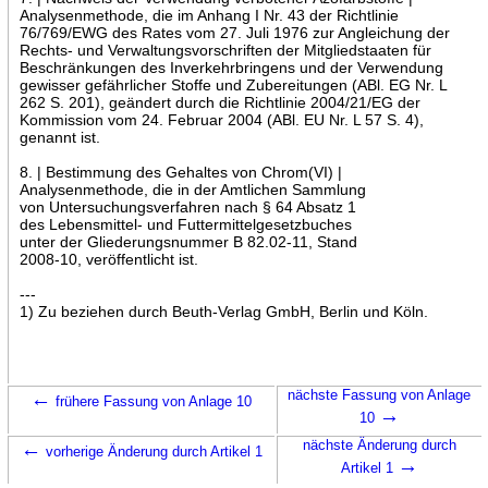
Analysenmethode, die im Anhang I Nr. 43 der Richtlinie
76/769/EWG des Rates vom 27. Juli 1976 zur Angleichung der
Rechts- und Verwaltungsvorschriften der Mitgliedstaaten für
Beschränkungen des Inverkehrbringens und der Verwendung
gewisser gefährlicher Stoffe und Zubereitungen (ABl. EG Nr. L
262 S. 201), geändert durch die Richtlinie 2004/21/EG der
Kommission vom 24. Februar 2004 (ABl. EU Nr. L 57 S. 4),
genannt ist.
8. | Bestimmung des Gehaltes von Chrom(VI) |
Analysenmethode, die in der Amtlichen Sammlung
von Untersuchungsverfahren nach § 64 Absatz 1
des Lebensmittel- und Futtermittelgesetzbuches
unter der Gliederungsnummer B 82.02-11, Stand
2008-10, veröffentlicht ist.
---
1) Zu beziehen durch Beuth-Verlag GmbH, Berlin und Köln.
←
nächste Fassung von Anlage
frühere Fassung von Anlage 10
→
10
←
nächste Änderung durch
vorherige Änderung durch Artikel 1
→
Artikel 1