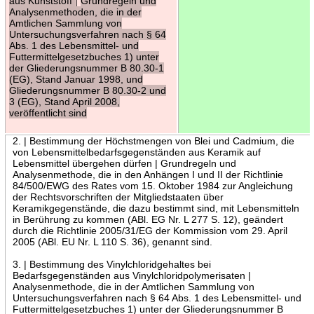
aus Kunststoff
|
Grundregeln und
Analysenmethoden, die in der
Amtlichen Sammlung von
Untersuchungsverfahren nach § 64
Abs. 1 des Lebensmittel- und
Futtermittelgesetzbuches 1) unter
der Gliederungsnummer B 80.30-1
(EG), Stand Januar 1998, und
Gliederungsnummer B 80.30-2 und
3 (EG), Stand April 2008,
veröffentlicht sind
2. | Bestimmung der Höchstmengen von Blei und Cadmium, die
von Lebensmittelbedarfsgegenständen aus Keramik auf
Lebensmittel übergehen dürfen | Grundregeln und
Analysenmethode, die in den Anhängen I und II der Richtlinie
84/500/EWG des Rates vom 15. Oktober 1984 zur Angleichung
der Rechtsvorschriften der Mitgliedstaaten über
Keramikgegenstände, die dazu bestimmt sind, mit Lebensmitteln
in Berührung zu kommen (ABl. EG Nr. L 277 S. 12), geändert
durch die Richtlinie 2005/31/EG der Kommission vom 29. April
2005 (ABl. EU Nr. L 110 S. 36), genannt sind.
3. | Bestimmung des Vinylchloridgehaltes bei
Bedarfsgegenständen aus Vinylchloridpolymerisaten |
Analysenmethode, die in der Amtlichen Sammlung von
Untersuchungsverfahren nach § 64 Abs. 1 des Lebensmittel- und
Futtermittelgesetzbuches 1) unter der Gliederungsnummer B