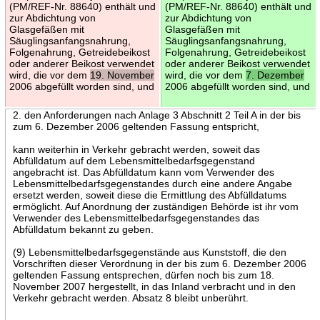
(PM/REF-Nr. 88640) enthält und
(PM/REF-Nr. 88640) enthält und
zur Abdichtung von
zur Abdichtung von
Glasgefäßen mit
Glasgefäßen mit
Säuglingsanfangsnahrung,
Säuglingsanfangsnahrung,
Folgenahrung, Getreidebeikost
Folgenahrung, Getreidebeikost
oder anderer Beikost verwendet
oder anderer Beikost verwendet
wird, die vor dem
19. November
wird, die vor dem
7. Dezember
2006 abgefüllt worden sind, und
2006 abgefüllt worden sind, und
2. den Anforderungen nach Anlage 3 Abschnitt 2 Teil A in der bis
zum 6. Dezember 2006 geltenden Fassung entspricht,
kann weiterhin in Verkehr gebracht werden, soweit das
Abfülldatum auf dem Lebensmittelbedarfsgegenstand
angebracht ist. Das Abfülldatum kann vom Verwender des
Lebensmittelbedarfsgegenstandes durch eine andere Angabe
ersetzt werden, soweit diese die Ermittlung des Abfülldatums
ermöglicht. Auf Anordnung der zuständigen Behörde ist ihr vom
Verwender des Lebensmittelbedarfsgegenstandes das
Abfülldatum bekannt zu geben.
(9) Lebensmittelbedarfsgegenstände aus Kunststoff, die den
Vorschriften dieser Verordnung in der bis zum 6. Dezember 2006
geltenden Fassung entsprechen, dürfen noch bis zum 18.
November 2007 hergestellt, in das Inland verbracht und in den
Verkehr gebracht werden. Absatz 8 bleibt unberührt.