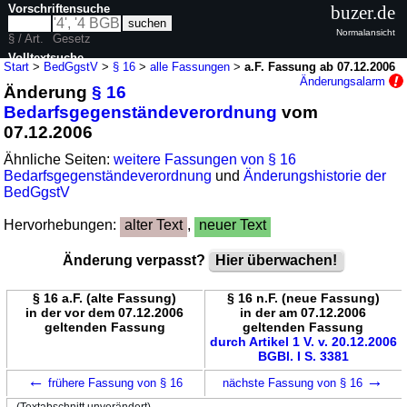
Vorschriftensuche
buzer.de
Normalansicht
§ / Art.
Gesetz
Volltextsuche
Start
>
BedGgstV
>
§ 16
>
alle Fassungen
>
a.F. Fassung ab 07.12.2006
Änderungsalarm
Änderung
§ 16
nur in BedGgstV
Bedarfsgegenständeverordnung
vom
07.12.2006
Ähnliche Seiten:
weitere Fassungen von § 16
Bedarfsgegenständeverordnung
und
Änderungshistorie der
BedGgstV
Hervorhebungen:
alter Text
,
neuer Text
Änderung verpasst?
Hier überwachen!
§ 16 a.F. (alte Fassung)
§ 16 n.F. (neue Fassung)
in der vor dem 07.12.2006
in der am 07.12.2006
geltenden Fassung
geltenden Fassung
durch Artikel 1 V. v. 20.12.2006
BGBl. I S. 3381
←
→
frühere Fassung von § 16
nächste Fassung von § 16
(Textabschnitt unverändert)