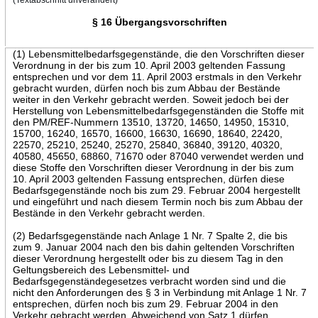
§ 16 Übergangsvorschriften
(1) Lebensmittelbedarfsgegenstände, die den Vorschriften dieser
Verordnung in der bis zum 10. April 2003 geltenden Fassung
entsprechen und vor dem 11. April 2003 erstmals in den Verkehr
gebracht wurden, dürfen noch bis zum Abbau der Bestände
weiter in den Verkehr gebracht werden. Soweit jedoch bei der
Herstellung von Lebensmittelbedarfsgegenständen die Stoffe mit
den PM/REF-Nummern 13510, 13720, 14650, 14950, 15310,
15700, 16240, 16570, 16600, 16630, 16690, 18640, 22420,
22570, 25210, 25240, 25270, 25840, 36840, 39120, 40320,
40580, 45650, 68860, 71670 oder 87040 verwendet werden und
diese Stoffe den Vorschriften dieser Verordnung in der bis zum
10. April 2003 geltenden Fassung entsprechen, dürfen diese
Bedarfsgegenstände noch bis zum 29. Februar 2004 hergestellt
und eingeführt und nach diesem Termin noch bis zum Abbau der
Bestände in den Verkehr gebracht werden.
(2) Bedarfsgegenstände nach Anlage 1 Nr. 7 Spalte 2, die bis
zum 9. Januar 2004 nach den bis dahin geltenden Vorschriften
dieser Verordnung hergestellt oder bis zu diesem Tag in den
Geltungsbereich des Lebensmittel- und
Bedarfsgegenständegesetzes verbracht worden sind und die
nicht den Anforderungen des § 3 in Verbindung mit Anlage 1 Nr. 7
entsprechen, dürfen noch bis zum 29. Februar 2004 in den
Verkehr gebracht werden. Abweichend von Satz 1 dürfen