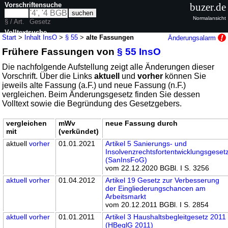
Vorschriftensuche
buzer.de
Normalansicht
§ / Art.
Gesetz
Volltextsuche
Start
>
Inhalt InsO
>
§ 55
>
alte Fassungen
Änderungsalarm
Frühere Fassungen von
§ 55 InsO
nur in InsO
Die nachfolgende Aufstellung zeigt alle Änderungen dieser
Vorschrift. Über die Links
aktuell
und
vorher
können Sie
jeweils alte Fassung (a.F.) und neue Fassung (n.F.)
vergleichen. Beim Änderungsgesetz finden Sie dessen
Volltext sowie die Begründung des Gesetzgebers.
vergleichen
mWv
neue Fassung durch
mit
(verkündet)
aktuell
vorher
01.01.2021
Artikel 5 Sanierungs- und
Insolvenzrechtsfortentwicklungsgeset
(SanInsFoG)
vom 22.12.2020 BGBl. I S. 3256
aktuell
vorher
01.04.2012
Artikel 19 Gesetz zur Verbesserung
der Eingliederungschancen am
Arbeitsmarkt
vom 20.12.2011 BGBl. I S. 2854
aktuell
vorher
01.01.2011
Artikel 3 Haushaltsbegleitgesetz 2011
(HBeglG 2011)