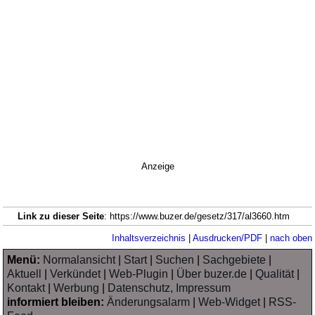
Anzeige
Link zu dieser Seite
: https://www.buzer.de/gesetz/317/al3660.htm
Inhaltsverzeichnis
|
Ausdrucken/PDF
|
nach oben
Menü:
Normalansicht
|
Start
|
Suchen
|
Sachgebiete
|
Aktuell
|
Verkündet
|
Web-Plugin
|
Über buzer.de
|
Qualität
|
Kontakt
|
Werbung
|
Datenschutz, Impressum
informiert bleiben:
Änderungsalarm
|
Web-Widget
|
RSS-