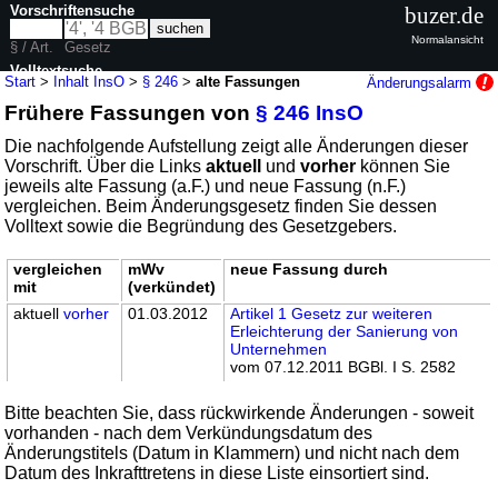
Vorschriftensuche
buzer.de
Normalansicht
§ / Art.
Gesetz
Volltextsuche
Start
>
Inhalt InsO
>
§ 246
>
alte Fassungen
Änderungsalarm
Frühere Fassungen von
§ 246 InsO
nur in InsO
Die nachfolgende Aufstellung zeigt alle Änderungen dieser
Vorschrift. Über die Links
aktuell
und
vorher
können Sie
jeweils alte Fassung (a.F.) und neue Fassung (n.F.)
vergleichen. Beim Änderungsgesetz finden Sie dessen
Volltext sowie die Begründung des Gesetzgebers.
vergleichen
mWv
neue Fassung durch
mit
(verkündet)
aktuell
vorher
01.03.2012
Artikel 1 Gesetz zur weiteren
Erleichterung der Sanierung von
Unternehmen
vom 07.12.2011 BGBl. I S. 2582
Bitte beachten Sie, dass rückwirkende Änderungen - soweit
vorhanden - nach dem Verkündungsdatum des
Änderungstitels (Datum in Klammern) und nicht nach dem
Datum des Inkrafttretens in diese Liste einsortiert sind.