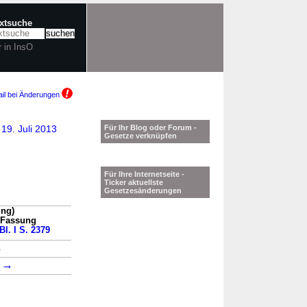
extsuche
r in InsO
il bei Änderungen
19. Juli 2013
Für Ihr Blog oder Forum -
Gesetze verknüpfen
Für Ihre Internetseite -
Ticker aktuellste
Gesetzesänderungen
ung)
n Fassung
Bl. I S. 2379
→
→
1