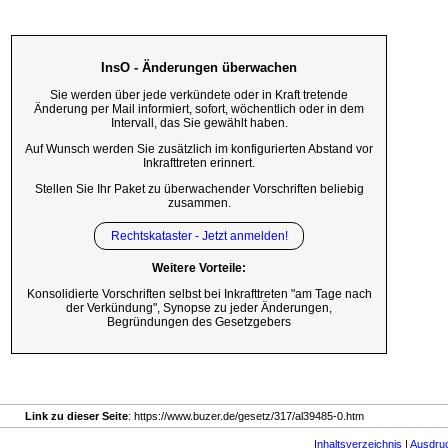
InsO - Änderungen überwachen
Sie werden über jede verkündete oder in Kraft tretende
Änderung per Mail informiert, sofort, wöchentlich oder in dem
Intervall, das Sie gewählt haben.
Auf Wunsch werden Sie zusätzlich im konfigurierten Abstand vor
Inkrafttreten erinnert.
Stellen Sie Ihr Paket zu überwachender Vorschriften beliebig
zusammen.
Rechtskataster - Jetzt anmelden!
Weitere Vorteile:
Konsolidierte Vorschriften selbst bei Inkrafttreten "am Tage nach
der Verkündung", Synopse zu jeder Änderungen,
Begründungen des Gesetzgebers
Link zu dieser Seite
: https://www.buzer.de/gesetz/317/al39485-0.htm
Inhaltsverzeichnis
|
Ausdru