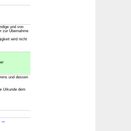
undige und von
er zur Übernahme
gkeit wird nicht
er
hrens und dessen
ie Urkunde dem
→
→
1