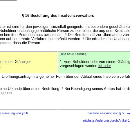
§ 56 Bestellung des Insolvenzverwalters
er ist eine für den jeweiligen Einzelfall geeignete, insbesondere geschäftsk
chuldner unabhängige natürliche Person zu bestellen, die aus dem Kreis all
en bereiten Personen auszuwählen ist.
2
Die Bereitschaft zur Übernahme von
ann auf bestimmte Verfahren beschränkt werden.
3
Die erforderliche Unabhängi
ossen, dass die Person
(Text neue Fassung)
on einem Gläubiger
1. vom Schuldner oder von einem Gläubig
,
vorgeschlagen worden
ist oder
 Eröffnungsantrag in allgemeiner Form über den Ablauf eines Insolvenzverfa
 eine Urkunde über seine Bestellung.
2
Bei Beendigung seines Amtes hat er d
zugeben.
e Fassung von § 56
nächste Fassung von § 56
nächste Änderung durch Artikel 