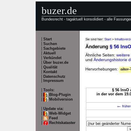
buzer.de
Bundesrecht - tagaktuell konsolidiert - alle Fassunge
Start
Sie sind hier:
Start
>
Inhaltsverz
Suchen
Änderung
§ 56 Ins
Sachgebiete
Aktuell
Ähnliche Seiten:
weitere
Verkündet
und
Änderungshistorie d
Über buzer.de
Qualität
Hervorhebungen:
alter 
Kontakt
Datenschutz
Impressum
Tools:
§ 56 InsO 
in der vor dem 19.
Blog-Plugin
Mobilversion
←
früher
Update via:
Web-Widget
Feed
Rechtskataster