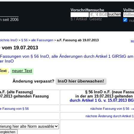
Vorschriftensuche
Vollt
§ / Artikel
Gesetz
n seit 2006
nu
eichnis InsO
>
§ 56
>
alle Fassungen
>
a.F. Fassung ab 19.07.2013
Ma
O
vom 19.07.2013
 Fassungen von § 56 InsO
,
alle Änderungen durch Artikel 1 GlRStG am 
er InsO
Text
,
neuer Text
Änderung verpasst?
InsO hier überwachen!
a.F. (alte Fassung)
§ 56 InsO n.F. (neue Fass
07.2013 geltenden Fassung
in der am 19.07.2013 geltende
durch Artikel 1 G. v. 15.07.2013 BG
e Fassung von § 56
nächste Fassung von § 56
nächste Änderung durch Artikel 