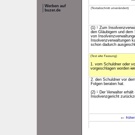
Werben auf
(Textabschnitt unverändert)
buzer.de
(1)
1
Zum Insolvenzverwalt
den Gläubigern und dem S
von Insolvenzverwaltung
Insolvenzverwaltungen k
schon dadurch ausgeschl
(Text alte Fassung)
1. vom Schuldner oder v
vorgeschlagen worden
ist
2. den Schuldner vor dem
Folgen beraten hat.
(2)
1
Der Verwalter erhält
Insolvenzgericht zurück
←
früher