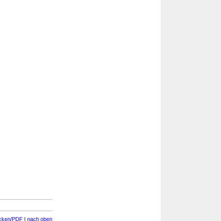
cken/PDF
|
nach oben