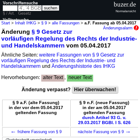
Vorschriftensuche
buzer.de
Normalansicht
§ / Art.
Gesetz
Volltextsuche
Start
>
Inhalt IHKG
>
§ 9
>
alle Fassungen
>
a.F. Fassung ab 05.04.2017
Änderungsalarm
Änderung
§ 9 Gesetz zur
nur in IHKG
vorläufigen Regelung des Rechts der Industrie-
und Handelskammern
vom 05.04.2017
Ähnliche Seiten:
weitere Fassungen von § 9 Gesetz zur
vorläufigen Regelung des Rechts der Industrie- und
Handelskammern
und
Änderungshistorie des IHKG
Hervorhebungen:
alter Text
,
neuer Text
Änderung verpasst?
Hier überwachen!
§ 9 a.F. (alte Fassung)
§ 9 n.F. (neue Fassung)
in der vor dem 05.04.2017
in der am 05.04.2017
geltenden Fassung
geltenden Fassung
durch Artikel 93 G. v.
29.03.2017 BGBl. I S. 626
←
→
frühere Fassung von § 9
nächste Fassung von § 9
(Textabschnitt unverändert)