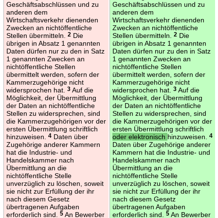
Geschäftsabschlüssen und zu
Geschäftsabschlüssen und zu
anderen dem
anderen dem
Wirtschaftsverkehr dienenden
Wirtschaftsverkehr dienenden
Zwecken an nichtöffentliche
Zwecken an nichtöffentliche
Stellen übermitteln.
2
Die
Stellen übermitteln.
2
Die
übrigen in Absatz 1 genannten
übrigen in Absatz 1 genannten
Daten dürfen nur zu den in Satz
Daten dürfen nur zu den in Satz
1 genannten Zwecken an
1 genannten Zwecken an
nichtöffentliche Stellen
nichtöffentliche Stellen
übermittelt werden, sofern der
übermittelt werden, sofern der
Kammerzugehörige nicht
Kammerzugehörige nicht
widersprochen hat.
3
Auf die
widersprochen hat.
3
Auf die
Möglichkeit, der Übermittlung
Möglichkeit, der Übermittlung
der Daten an nichtöffentliche
der Daten an nichtöffentliche
Stellen zu widersprechen, sind
Stellen zu widersprechen, sind
die Kammerzugehörigen vor der
die Kammerzugehörigen vor der
ersten Übermittlung schriftlich
ersten Übermittlung schriftlich
hinzuweisen.
4
Daten über
oder elektronisch
hinzuweisen.
4
Zugehörige anderer Kammern
Daten über Zugehörige anderer
hat die Industrie- und
Kammern hat die Industrie- und
Handelskammer nach
Handelskammer nach
Übermittlung an die
Übermittlung an die
nichtöffentliche Stelle
nichtöffentliche Stelle
unverzüglich zu löschen, soweit
unverzüglich zu löschen, soweit
sie nicht zur Erfüllung der ihr
sie nicht zur Erfüllung der ihr
nach diesem Gesetz
nach diesem Gesetz
übertragenen Aufgaben
übertragenen Aufgaben
erforderlich sind.
5
An Bewerber
erforderlich sind.
5
An Bewerber