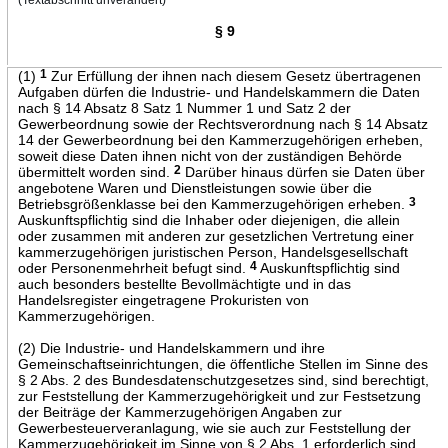
§ 9
(1)
1
Zur Erfüllung der ihnen nach diesem Gesetz übertragenen
Aufgaben dürfen die Industrie- und Handelskammern die Daten
nach § 14 Absatz 8 Satz 1 Nummer 1 und Satz 2 der
Gewerbeordnung sowie der Rechtsverordnung nach § 14 Absatz
14 der Gewerbeordnung bei den Kammerzugehörigen erheben,
soweit diese Daten ihnen nicht von der zuständigen Behörde
übermittelt worden sind.
2
Darüber hinaus dürfen sie Daten über
angebotene Waren und Dienstleistungen sowie über die
Betriebsgrößenklasse bei den Kammerzugehörigen erheben.
3
Auskunftspflichtig sind die Inhaber oder diejenigen, die allein
oder zusammen mit anderen zur gesetzlichen Vertretung einer
kammerzugehörigen juristischen Person, Handelsgesellschaft
oder Personenmehrheit befugt sind.
4
Auskunftspflichtig sind
auch besonders bestellte Bevollmächtigte und in das
Handelsregister eingetragene Prokuristen von
Kammerzugehörigen.
(2) Die Industrie- und Handelskammern und ihre
Gemeinschaftseinrichtungen, die öffentliche Stellen im Sinne des
§ 2 Abs. 2 des Bundesdatenschutzgesetzes sind, sind berechtigt,
zur Feststellung der Kammerzugehörigkeit und zur Festsetzung
der Beiträge der Kammerzugehörigen Angaben zur
Gewerbesteuerveranlagung, wie sie auch zur Feststellung der
Kammerzugehörigkeit im Sinne von § 2 Abs. 1 erforderlich sind,