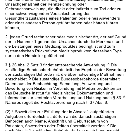
Unsachgemäßheit der Kennzeichnung oder
Gebrauchsanweisung, die direkt oder indirekt zum Tod oder zu
einer schwerwiegenden Verschlechterung des
Gesundheitszustandes eines Patienten oder eines Anwenders
oder einer anderen Person geführt haben oder hätten führen
können,
2. jeden Grund technischer oder medizinischer Art, der auf Grund
der in Nummer 1 genannten Ursachen durch die Merkmale und
die Leistungen eines Medizinproduktes bedingt ist und zum
systematischen Rückruf von Medizinprodukten desselben Typs
durch den Hersteller geführt hat.
3
§ 26 Abs. 2 Satz 3 findet entsprechende Anwendung.
4
Die
zuständige Bundesoberbehörde teilt das Ergebnis der Bewertung
der zuständigen Behörde mit, die über notwendige Maßnahmen
entscheidet.
5
Die zuständige Bundesoberbehörde übermittelt
Daten aus der Beobachtung, Sammlung, Auswertung und
Bewertung von Risiken in Verbindung mit Medizinprodukten an
das Deutsche Institut für Medizinische Dokumentation und
Information zur zentralen Verarbeitung und Nutzung nach § 33.
6
Näheres regelt die Rechtsverordnung nach § 37 Abs. 8.
(2)
1
Soweit dies zur Erfüllung der in Absatz 1 aufgeführten
Aufgaben erforderlich ist, dürfen an die danach zuständigen
Behörden auch Name, Anschrift und Geburtsdatum von
Patienten, Anwendern oder Dritten übermittelt werden.
2
Die
nach Absatz 1 zuständige Behörde darf die nach Landesrecht