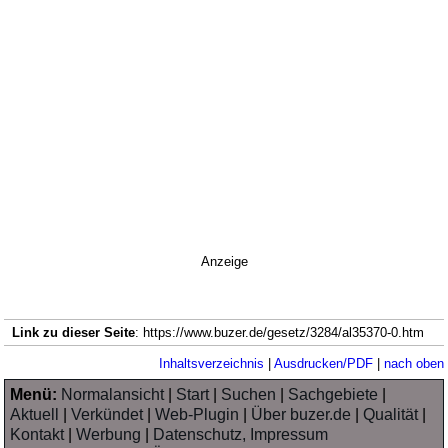
Anzeige
Link zu dieser Seite
: https://www.buzer.de/gesetz/3284/al35370-0.htm
Inhaltsverzeichnis
|
Ausdrucken/PDF
|
nach oben
Menü:
Normalansicht
|
Start
|
Suchen
|
Sachgebiete
|
Aktuell
|
Verkündet
|
Web-Plugin
|
Über buzer.de
|
Qualität
|
Kontakt
|
Werbung
|
Datenschutz, Impressum