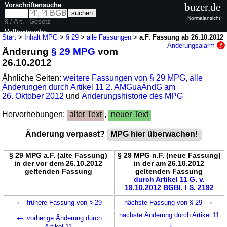
Vorschriftensuche
buzer.de
Normalansicht
§ / Art.
Gesetz
Volltextsuche
Start
>
Inhalt MPG
>
§ 29
>
alle Fassungen
>
a.F. Fassung ab 26.10.2012
Änderungsalarm
Änderung
§ 29 MPG
vom
nur in MPG
26.10.2012
Ähnliche Seiten:
weitere Fassungen von § 29 MPG
,
alle
Änderungen durch Artikel 11 2. AMGuaÄndG am
26. Oktober 2012
und
Änderungshistorie des MPG
Hervorhebungen:
alter Text
,
neuer Text
Änderung verpasst?
MPG hier überwachen!
§ 29 MPG a.F. (alte Fassung)
§ 29 MPG n.F. (neue Fassung)
in der vor dem 26.10.2012
in der am 26.10.2012
geltenden Fassung
geltenden Fassung
durch Artikel 11 G. v.
19.10.2012 BGBl. I S. 2192
←
→
frühere Fassung von § 29
nächste Fassung von § 29
←
nächste Änderung durch Artikel 11
vorherige Änderung durch
→
Artikel 11