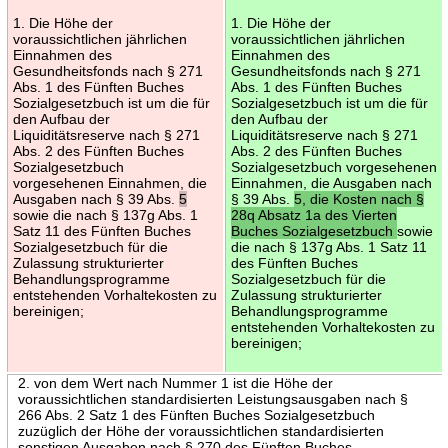
1. Die Höhe der
1. Die Höhe der
voraussichtlichen jährlichen
voraussichtlichen jährlichen
Einnahmen des
Einnahmen des
Gesundheitsfonds nach § 271
Gesundheitsfonds nach § 271
Abs. 1 des Fünften Buches
Abs. 1 des Fünften Buches
Sozialgesetzbuch ist um die für
Sozialgesetzbuch ist um die für
den Aufbau der
den Aufbau der
Liquiditätsreserve nach § 271
Liquiditätsreserve nach § 271
Abs. 2 des Fünften Buches
Abs. 2 des Fünften Buches
Sozialgesetzbuch
Sozialgesetzbuch vorgesehenen
vorgesehenen Einnahmen, die
Einnahmen, die Ausgaben nach
Ausgaben nach § 39 Abs.
5
§ 39 Abs.
5, die Kosten nach §
sowie die nach § 137g Abs. 1
28q Absatz 1a des Vierten
Satz 11 des Fünften Buches
Buches Sozialgesetzbuch
sowie
Sozialgesetzbuch für die
die nach § 137g Abs. 1 Satz 11
Zulassung strukturierter
des Fünften Buches
Behandlungsprogramme
Sozialgesetzbuch für die
entstehenden Vorhaltekosten zu
Zulassung strukturierter
bereinigen;
Behandlungsprogramme
entstehenden Vorhaltekosten zu
bereinigen;
2. von dem Wert nach Nummer 1 ist die Höhe der
voraussichtlichen standardisierten Leistungsausgaben nach §
266 Abs. 2 Satz 1 des Fünften Buches Sozialgesetzbuch
zuzüglich der Höhe der voraussichtlichen standardisierten
sonstigen Ausgaben nach § 270 des Fünften Buches