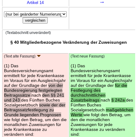
→
Artikel 14
(Textabschnitt unverändert)
§ 40 Mitgliederbezogene Veränderung der Zuweisungen
(Text alte Fassung)
(Text neue Fassung)
(1) Das
(1) Das
Bundesversicherungsamt
Bundesversicherungsamt
ermittelt für jede Krankenkasse
ermittelt für jede Krankenkasse
im Voraus für ein Ausgleichsjahr
im Voraus für ein Ausgleichsjahr
auf der Grundlage der
von der
auf der Grundlage der
für die
Bundesregierung festgelegten
Festlegung des
Beitragssätze
nach
den §§ 241
durchschnittlichen
und 243
des Fünften Buches
Zusatzbeitrags
nach
§ 242a
des
Sozialgesetzbuch
sowie der der
Fünften Buches
Beitragssatzfestlegung zu
Sozialgesetzbuch
maßgeblichen
Grunde liegenden Prognosen
Werte
wie folgt den Betrag, um
wie folgt den Betrag, um den die
den die monatlichen
monatlichen Zuweisungen für
Zuweisungen für jede
jede Krankenkasse zu
Krankenkasse zu verändern
verändern sind:
sind: