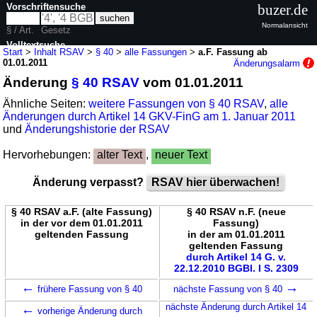
Vorschriftensuche
buzer.de
Normalansicht
§ / Art.
Gesetz
Volltextsuche
Start
>
Inhalt RSAV
>
§ 40
>
alle Fassungen
>
a.F. Fassung ab
01.01.2011
Änderungsalarm
nur in RSAV
Änderung
§ 40 RSAV
vom 01.01.2011
Ähnliche Seiten:
weitere Fassungen von § 40 RSAV
,
alle
Änderungen durch Artikel 14 GKV-FinG am 1. Januar 2011
und
Änderungshistorie der RSAV
Hervorhebungen:
alter Text
,
neuer Text
Änderung verpasst?
RSAV hier überwachen!
§ 40 RSAV a.F. (alte Fassung)
§ 40 RSAV n.F. (neue
in der vor dem 01.01.2011
Fassung)
geltenden Fassung
in der am 01.01.2011
geltenden Fassung
durch Artikel 14 G. v.
22.12.2010 BGBl. I S. 2309
←
→
frühere Fassung von § 40
nächste Fassung von § 40
←
nächste Änderung durch Artikel 14
vorherige Änderung durch