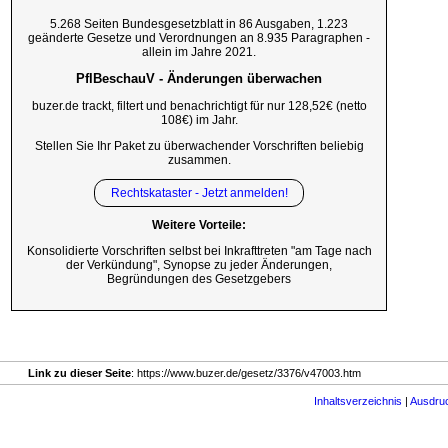
5.268 Seiten Bundesgesetzblatt in 86 Ausgaben, 1.223
geänderte Gesetze und Verordnungen an 8.935 Paragraphen -
allein im Jahre 2021.
PflBeschauV - Änderungen überwachen
buzer.de trackt, filtert und benachrichtigt für nur 128,52€ (netto
108€) im Jahr.
Stellen Sie Ihr Paket zu überwachender Vorschriften beliebig
zusammen.
Rechtskataster - Jetzt anmelden!
Weitere Vorteile:
Konsolidierte Vorschriften selbst bei Inkrafttreten "am Tage nach
der Verkündung", Synopse zu jeder Änderungen,
Begründungen des Gesetzgebers
Link zu dieser Seite
: https://www.buzer.de/gesetz/3376/v47003.htm
Inhaltsverzeichnis
|
Ausdru