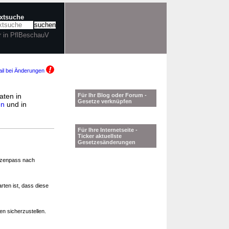
extsuche
r in PflBeschauV
il bei Änderungen
aten in
Für Ihr Blog oder Forum -
Gesetze verknüpfen
en
und in
Für Ihre Internetseite -
Ticker aktuellste
Gesetzesänderungen
nzenpass nach
ten ist, dass diese
n sicherzustellen.