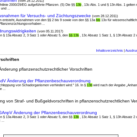
usnahmen
(vom 28.12.2011)
chtlinie 2000/29/EG aufgeführte Pflanzen. (5) Die §§
13b
, 13c Abs. 1 und § 13n Abs. 1 gelten
und ...
usnahmen für Versuchs- und Züchtungszwecke
(vom 28.12.2011)
n entsteht, Ausnahmen von den §§ 2 bis 9 sowie von den §§ 13a
bis
13o für wissenschaftlic
flanzenzüchtungsvorhaben ...
dnungswidrigkeiten
(vom 05.11.2017)
gen § 13a Absatz 2, 3 Satz 1 oder Absatz 5, den
§§ 13b
, 13c Absatz 1 Satz 1, § 13h Absatz 2 o
.
Inhaltsverzeichnis
|
Ausdru
schriften
nderung pflanzenschutzrechtlicher Vorschriften
RÄndV Änderung der Pflanzenbeschauverordnung
nschleppung von Schadorganismen verhindert wird." 16. In §
13b
wird nach der Angabe „Anhang I
e ...
g von Straf- und Bußgeldvorschriften in pflanzenschutzrechtlichen V
ßGAnpV Änderung der Pflanzenbeschauverordnung
gen § 13a Absatz 2, 3 Satz 1 oder Absatz 5, den §§
13b
, 13c Absatz 1 Satz 1, § 13h Absatz 2 
 ...