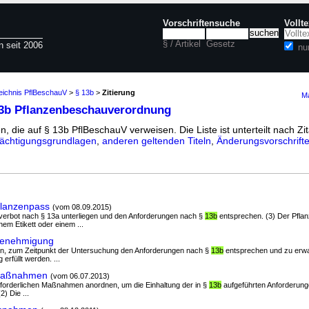
Vorschriftensuche
Vollt
§ / Artikel
Gesetz
n seit 2006
nu
zeichnis PflBeschauV
>
§ 13b
>
Zitierung
Ma
13b Pflanzenbeschauverordnung
n, die auf § 13b PflBeschauV verweisen. Die Liste ist unterteilt nach Zit
ächtigungsgrundlagen
,
anderen geltenden Titeln
,
Änderungsvorschrift
flanzenpass
(vom 08.09.2015)
sverbot nach § 13a unterliegen und den Anforderungen nach §
13b
entsprechen. (3) Der Pfla
nem Etikett oder einem ...
Genehmigung
egen, zum Zeitpunkt der Untersuchung den Anforderungen nach §
13b
entsprechen und zu erwar
erfüllt werden. ...
 Maßnahmen
(vom 06.07.2013)
 erforderlichen Maßnahmen anordnen, um die Einhaltung der in §
13b
aufgeführten Anforderunge
2) Die ...