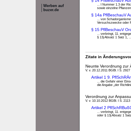
§ 14 PflBeschauV A
... I Nummer 1.3 der Ri
Werben auf
sowie einzelne Pflanzen 
buzer.de
§ 14a PflBeschauV A
... von Schadorganisme
Versuchszwecke oder P
§ 15 PflBeschauV Or
... verbringt, 11. entge
§ 13j Absatz 1 Satz 1, ..
Zitate in Änderungsvor
Neunte Verordnung zur Ä
V. v. 20.12.2011 BGBl. I S. 2927
Artikel 1 9. PflSch
... die Gefahr einer Ei
die Angabe „der Richtlini
Verordnung zur Anpassun
V. v. 10.10.2012 BGBl. I S. 2113
Artikel 2 PflSchRBu
... verbringt, 11. entge
oder § 13j Absatz 1 Satz