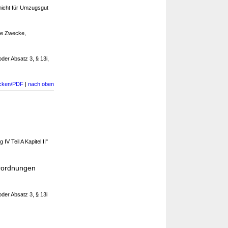
 nicht für Umzugsgut
he Zwecke,
der Absatz 3, § 13i,
cken/PDF
|
nach oben
V Teil A Kapitel II"
erordnungen
oder Absatz 3, § 13i