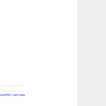
cken/PDF
|
nach oben