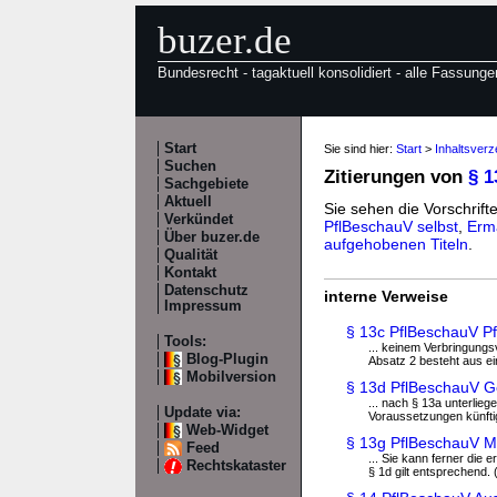
buzer.de
Bundesrecht - tagaktuell konsolidiert - alle Fassunge
Start
Sie sind hier:
Start
>
Inhaltsver
Suchen
Zitierungen von
§ 
Sachgebiete
Aktuell
Sie sehen die Vorschrifte
Verkündet
PflBeschauV selbst
,
Erm
Über buzer.de
aufgehobenen Titeln
.
Qualität
Kontakt
Datenschutz
interne Verweise
Impressum
§ 13c PflBeschauV P
Tools:
... keinem Verbringung
Blog-Plugin
Absatz 2 besteht aus ei
Mobilversion
§ 13d PflBeschauV 
... nach § 13a unterli
Update via:
Voraussetzungen künftig 
Web-Widget
§ 13g PflBeschauV
Feed
... Sie kann ferner die
Rechtskataster
§ 1d gilt entsprechend. (