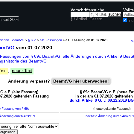
Vorschriftensuche
Vollt
§ / Artikel
Gesetz
n seit 2006
nu
zeichnis BeamtVG
>
§ 69c
>
alle Fassungen
>
a.F. Fassung ab 01.07.2020
Ma
eamtVG
vom 01.07.2020
e Fassungen von § 69c BeamtVG
,
alle Änderungen durch Artikel 9 Be
gshistorie des BeamtVG
Text
,
neuer Text
Änderung verpasst?
BeamtVG hier überwachen!
G a.F. (alte Fassung)
§ 69c BeamtVG n.F. (neue Fa
07.2020 geltenden Fassung
in der am 01.07.2020 geltende
durch Artikel 9 G. v. 09.12.2019 BG
e Fassung von § 69c
(heute geltende Fassung)
Änderung durch Artikel 9
nächste Änderung durch Artikel 