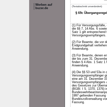
Werben auf
(Textabschnitt unverändert)
buzer.de
§ 69c Übergangsregel
(1) Für Versorgungsfälle,
die §§ 7, 14 Abs. 6 sowi
Satz 1 gilt entsprechend
Versorgungsempfängers.
(2) Für Beamte, die vor 
Endgrundgehalt verliehen
Anwendung.
(3) Für Beamte, denen e
der bis zum 31. Dezembe
finden § 4 Abs. 1 Satz 1
Anwendung.
(4) Die §§ 53 und 53a in
Versorgungsempfänger gün
eine am 31. Dezember 199
Versorgungsempfängers an
des Gesetzes zur Überna
(BGBl. I S. 1370, 1376) 
Bundeswehrbeamtenanpas
1997 geltenden Fassung u
Bundeszollverwaltung vo
Fassung.