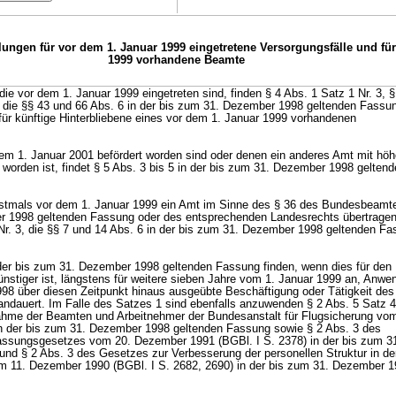
ungen für vor dem 1. Januar 1999 eingetretene Versorgungsfälle und für
1999 vorhandene Beamte
 die vor dem 1. Januar 1999 eingetreten sind, finden § 4 Abs. 1 Satz 1 Nr. 3, §
e die §§ 43 und 66 Abs. 6 in der bis zum 31. Dezember 1998 geltenden Fass
 für künftige Hinterbliebene eines vor dem 1. Januar 1999 vorhandenen
dem 1. Januar 2001 befördert worden sind oder denen ein anderes Amt mit hö
 worden ist, findet § 5 Abs. 3 bis 5 in der bis zum 31. Dezember 1998 gelte
rstmals vor dem 1. Januar 1999 ein Amt im Sinne des § 36 des Bundesbeamt
r 1998 geltenden Fassung oder des entsprechenden Landesrechts übertragen
 Nr. 3, die §§ 7 und 14 Abs. 6 in der bis zum 31. Dezember 1998 geltenden F
 der bis zum 31. Dezember 1998 geltenden Fassung finden, wenn dies für den
stiger ist, längstens für weitere sieben Jahre vom 1. Januar 1999 an, Anwe
8 über diesen Zeitpunkt hinaus ausgeübte Beschäftigung oder Tätigkeit des
dauert. Im Falle des Satzes 1 sind ebenfalls anzuwenden § 2 Abs. 5 Satz 4
hme der Beamten und Arbeitnehmer der Bundesanstalt für Flugsicherung vom
in der bis zum 31. Dezember 1998 geltenden Fassung sowie § 2 Abs. 3 des
sungsgesetzes vom 20. Dezember 1991 (BGBl. I S. 2378) in der bis zum 3
nd § 2 Abs. 3 des Gesetzes zur Verbesserung der personellen Struktur in de
m 11. Dezember 1990 (BGBl. I S. 2682, 2690) in der bis zum 31. Dezember 1