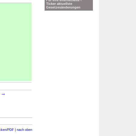
Für Ihre Internetseite -
Ticker aktuellste
Gesetzesänderungen
→
9
cken/PDF
|
nach oben