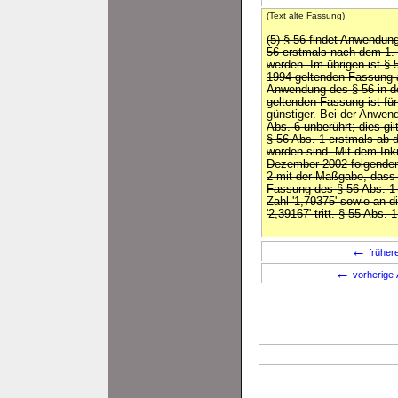
(Text alte Fassung)
(5) § 56 findet Anwendun
56 erstmals nach dem 1.
werden. Im übrigen ist §
1994 geltenden Fassung 
Anwendung des § 56 in d
geltenden Fassung ist f
günstiger. Bei der Anwen
Abs. 6 unberührt; dies gi
§ 56 Abs. 1 erstmals ab 
worden sind. Mit dem Inkr
Dezember 2002 folgenden
2 mit der Maßgabe, dass
Fassung des § 56 Abs. 1 a
Zahl '1,79375' sowie an di
'2,39167' tritt. § 55 Abs.
←
früher
←
vorherige 