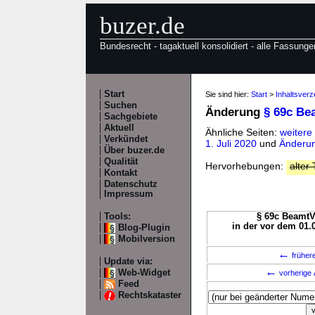
buzer.de
Bundesrecht - tagaktuell konsolidiert - alle Fassunge
Start
Sie sind hier:
Start
>
Inhaltsver
Suchen
Änderung
§ 69c B
Sachgebiete
Aktuell
Ähnliche Seiten:
weiter
Verkündet
1. Juli 2020
und
Änderun
Über buzer.de
Qualität
Hervorhebungen:
alter 
Kontakt
Datenschutz
Impressum
Tools:
§ 69c BeamtV
in der vor dem 01.
Blog-Plugin
Mobilversion
←
früher
Update via:
←
Web-Widget
vorherige 
Feed
Rechtskataster