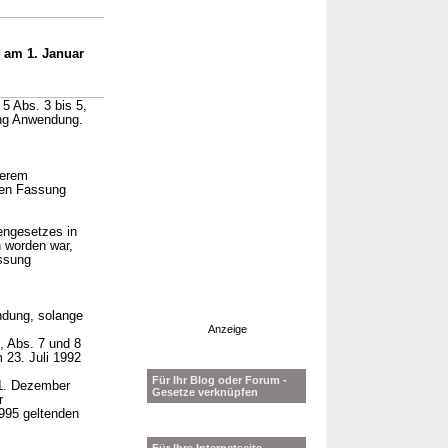
 am 1. Januar
 5 Abs. 3 bis 5,
ung Anwendung.
herem
nden Fassung
engesetzes in
 worden war,
assung
ndung, solange
Anzeige
, Abs. 7 und 8
 23. Juli 1992
Für Ihr Blog oder Forum -
1. Dezember
Gesetze verknüpfen
r
995 geltenden