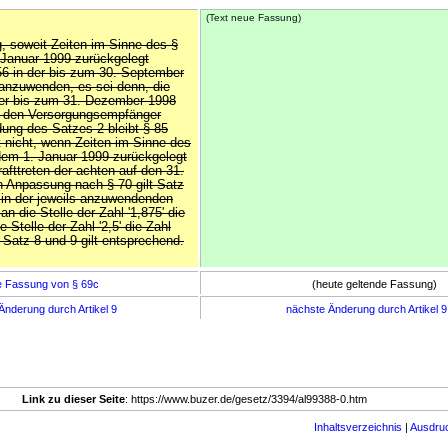
(Text neue Fassung)
g, soweit Zeiten im Sinne des §
 Januar 1999 zurückgelegt
 56 in der bis zum 30. September
anzuwenden, es sei denn, die
er bis zum 31. Dezember 1998
ür den Versorgungsempfänger
dung des Satzes 2 bleibt § 85
lt nicht, wenn Zeiten im Sinne des
dem 1. Januar 1999 zurückgelegt
afttreten der achten auf den 31.
 Anpassung nach § 70 gilt Satz
 in der jeweils anzuwendenden
n die Stelle der Zahl '1,875' die
e Stelle der Zahl '2,5' die Zahl
 1 Satz 8 und 9 gilt entsprechend.
e Fassung von § 69c
(heute geltende Fassung)
Änderung durch Artikel 9
nächste Änderung durch Artikel 
Link zu dieser Seite
: https://www.buzer.de/gesetz/3394/al99388-0.htm
Inhaltsverzeichnis
|
Ausdru