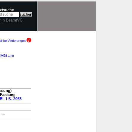
extsuche
r in BeamtVG
il bei Änderungen
sStMG am
ssung)
n Fassung
Bl. I S. 2053
→
9