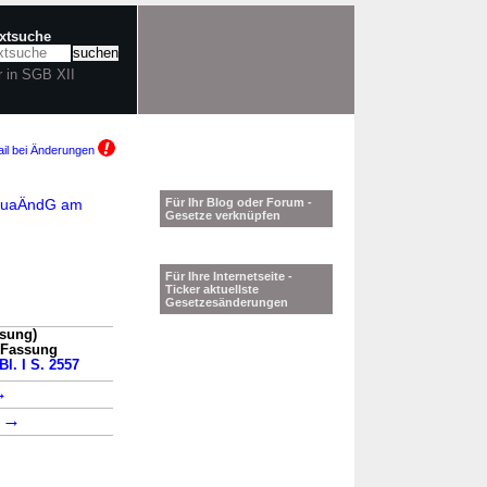
extsuche
r in SGB XII
il bei Änderungen
XIIuaÄndG am
Für Ihr Blog oder Forum -
Gesetze verknüpfen
Für Ihre Internetseite -
Ticker aktuellste
Gesetzesänderungen
ssung)
n Fassung
Bl. I S. 2557
→
→
1