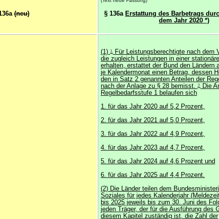
(Text neue Fassung)
136a
(neu)
§ 136a
Erstattung des Barbetrags dur
dem Jahr 2020 *)
(1)
1
Für Leistungsberechtigte nach dem Vi
die zugleich Leistungen in einer stationär
erhalten, erstattet der Bund den Ländern
je Kalendermonat einen Betrag, dessen H
den in Satz 2 genannten Anteilen der Reg
nach der Anlage zu § 28 bemisst.
2
Die An
Regelbedarfsstufe 1 belaufen sich
1. für das Jahr 2020 auf 5,2 Prozent,
2. für das Jahr 2021 auf 5,0 Prozent,
3. für das Jahr 2022 auf 4,9 Prozent,
4. für das Jahr 2023 auf 4,7 Prozent,
5. für das Jahr 2024 auf 4,6 Prozent und
6. für das Jahr 2025 auf 4,4 Prozent.
(2) Die Länder teilen dem Bundesministeri
Soziales für jedes Kalenderjahr (Meldeze
bis 2025 jeweils bis zum 30. Juni des Fol
jeden Träger, der für die Ausführung des
diesem Kapitel zuständig ist, die Zahl der