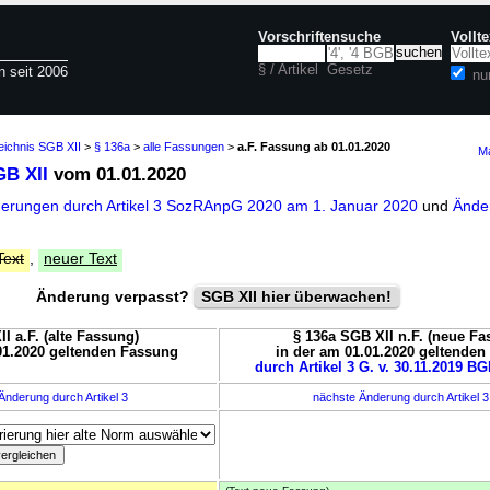
Vorschriftensuche
Vollt
§ / Artikel
Gesetz
n seit 2006
nu
eichnis SGB XII
>
§ 136a
>
alle Fassungen
>
a.F. Fassung ab 01.01.2020
Ma
GB XII
vom 01.01.2020
derungen durch Artikel 3 SozRAnpG 2020 am 1. Januar 2020
und
Änder
Text
,
neuer Text
Änderung verpasst?
SGB XII hier überwachen!
I a.F. (alte Fassung)
§ 136a SGB XII n.F. (neue Fa
01.2020 geltenden Fassung
in der am 01.01.2020 geltende
durch Artikel 3 G. v. 30.11.2019 BG
Änderung durch Artikel 3
nächste Änderung durch Artikel 