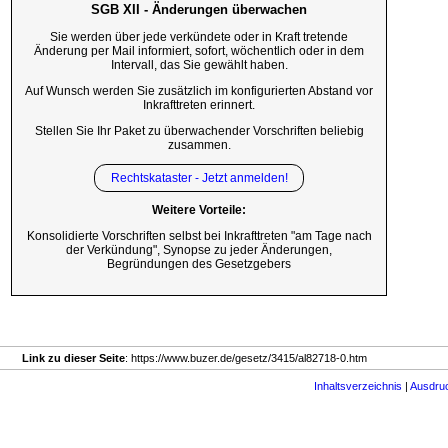
SGB XII - Änderungen überwachen
Sie werden über jede verkündete oder in Kraft tretende
Änderung per Mail informiert, sofort, wöchentlich oder in dem
Intervall, das Sie gewählt haben.
Auf Wunsch werden Sie zusätzlich im konfigurierten Abstand vor
Inkrafttreten erinnert.
Stellen Sie Ihr Paket zu überwachender Vorschriften beliebig
zusammen.
Rechtskataster - Jetzt anmelden!
Weitere Vorteile:
Konsolidierte Vorschriften selbst bei Inkrafttreten "am Tage nach
der Verkündung", Synopse zu jeder Änderungen,
Begründungen des Gesetzgebers
Link zu dieser Seite
: https://www.buzer.de/gesetz/3415/al82718-0.htm
Inhaltsverzeichnis
|
Ausdru