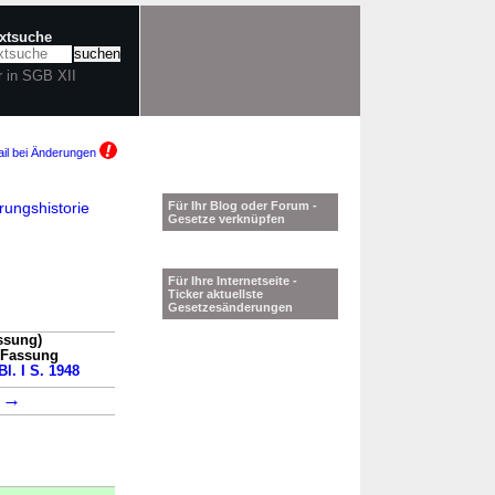
extsuche
r in SGB XII
il bei Änderungen
ungshistorie
Für Ihr Blog oder Forum -
Gesetze verknüpfen
Für Ihre Internetseite -
Ticker aktuellste
Gesetzesänderungen
ssung)
n Fassung
Bl. I S. 1948
→
3