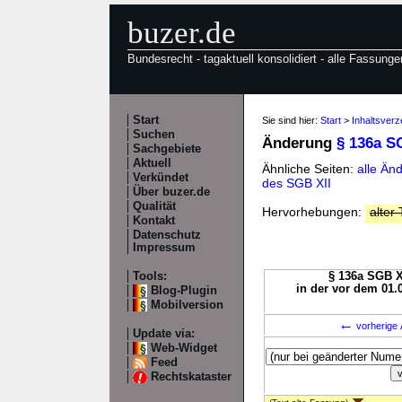
buzer.de
Bundesrecht - tagaktuell konsolidiert - alle Fassunge
Start
Sie sind hier:
Start
>
Inhaltsverz
Suchen
Änderung
§ 136a S
Sachgebiete
Aktuell
Ähnliche Seiten:
alle Än
Verkündet
des SGB XII
Über buzer.de
Qualität
Hervorhebungen:
alter 
Kontakt
Datenschutz
Impressum
Tools:
§ 136a SGB XI
in der vor dem 01.
Blog-Plugin
Mobilversion
←
vorherige 
Update via:
Web-Widget
Feed
Rechtskataster