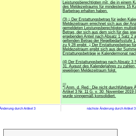
Leistungsberechtigten mit, die in einem 
des Meldezeitraums für mindestens 15 Ka
Barbetrag erhalten haben.
(3)
1
Der Erstattungsbetrag für jeden Kal
Meldezeitraum errechnet sich aus der Anz
gemeldeten Leistungsberechtigten multipl
Betrag, der sich aus dem sich für das jew
ergebenden Anteil nach Absatz 1 Satz 2 
geltenden Betrag der Regelbedarfsstufe 1
zu § 28 ergibt.
2
Der Erstattungsbetrag für
Meldezeitraum ergibt sich aus der Summ
Erstattungsbeträge je Kalendermonat nac
(4) Der Erstattungsbetrag nach Absatz 3 
31. August des Kalenderjahres zu zahlen,
jeweiligen Meldezeitraum folgt.
---
*) Anm. d. Red.: Die nicht durchführbare 
Artikel 3 Nr. 11 G. v. 30. November 2019 
wurde sinngemäß konsolidiert.
Änderung durch Artikel 3
nächste Änderung durch Artikel 