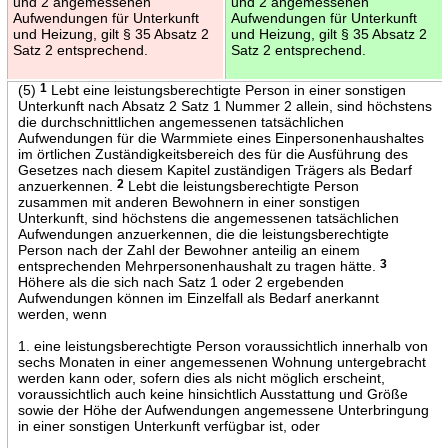
und 2 angemessenen
und 2 angemessenen
Aufwendungen für Unterkunft
Aufwendungen für Unterkunft
und Heizung, gilt § 35 Absatz 2
und Heizung, gilt § 35 Absatz 2
Satz 2 entsprechend.
Satz 2 entsprechend.
(5)
1
Lebt eine leistungsberechtigte Person in einer sonstigen
Unterkunft nach Absatz 2 Satz 1 Nummer 2 allein, sind höchstens
die durchschnittlichen angemessenen tatsächlichen
Aufwendungen für die Warmmiete eines Einpersonenhaushaltes
im örtlichen Zuständigkeitsbereich des für die Ausführung des
Gesetzes nach diesem Kapitel zuständigen Trägers als Bedarf
anzuerkennen.
2
Lebt die leistungsberechtigte Person
zusammen mit anderen Bewohnern in einer sonstigen
Unterkunft, sind höchstens die angemessenen tatsächlichen
Aufwendungen anzuerkennen, die die leistungsberechtigte
Person nach der Zahl der Bewohner anteilig an einem
entsprechenden Mehrpersonenhaushalt zu tragen hätte.
3
Höhere als die sich nach Satz 1 oder 2 ergebenden
Aufwendungen können im Einzelfall als Bedarf anerkannt
werden, wenn
1. eine leistungsberechtigte Person voraussichtlich innerhalb von
sechs Monaten in einer angemessenen Wohnung untergebracht
werden kann oder, sofern dies als nicht möglich erscheint,
voraussichtlich auch keine hinsichtlich Ausstattung und Größe
sowie der Höhe der Aufwendungen angemessene Unterbringung
in einer sonstigen Unterkunft verfügbar ist, oder