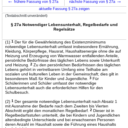
←
→
frühere Fassung von § 27a
nächste Fassung von § 27a
aktuelle Fassung § 27a zeigen
(Textabschnitt unverändert)
§ 27a Notwendiger Lebensunterhalt, Regelbedarfe und
Regelsätze
(1)
1
Der für die Gewährleistung des Existenzminimums
notwendige Lebensunterhalt umfasst insbesondere Ernährung,
Kleidung, Körperpflege, Hausrat, Haushaltsenergie ohne die auf
Heizung und Erzeugung von Warmwasser entfallenden Anteile,
persönliche Bedürfnisse des täglichen Lebens sowie Unterkunft
und Heizung.
2
Zu den persönlichen Bedürfnissen des täglichen
Lebens gehört in vertretbarem Umfang eine Teilhabe am
sozialen und kulturellen Leben in der Gemeinschaft; dies gilt in
besonderem Maß für Kinder und Jugendliche.
3
Für
Schülerinnen und Schüler umfasst der notwendige
Lebensunterhalt auch die erforderlichen Hilfen für den
Schulbesuch.
(2)
1
Der gesamte notwendige Lebensunterhalt nach Absatz 1
mit Ausnahme der Bedarfe nach dem Zweiten bis Vierten
Abschnitt ergibt den monatlichen Regelbedarf.
2
Dieser ist in
Regelbedarfsstufen unterteilt, die bei Kindern und Jugendlichen
altersbedingte Unterschiede und bei erwachsenen Personen
deren Anzahl im Haushalt sowie die Führung eines Haushalts