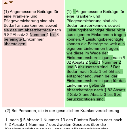
(1) Angemessene Beiträge für
(1)
1
Angemessene Beiträge für
eine Kranken- und
eine Kranken- und
Pflegeversicherung sind als
Pflegeversicherung sind als
Bedarf anzuerkennen, soweit
Bedarf anzuerkennen, soweit
sie das um Absetzbeträge
nach
Leistungsberechtigte diese nicht
§ 82 Absatz 2
Nummer
1
bis
3
aus eigenem Einkommen tragen
bereinigte
Einkommen
können.
2
Leistungsberechtigte
übersteigen.
können die Beiträge so weit aus
eigenem Einkommen tragen,
wie diese im Wege der
Einkommensbereinigung
nach §
82 Absatz 2
Satz
1
Nummer 2
und
3
abzusetzen sind.
3
Der
Bedarf nach Satz 1 erhöht sich
entsprechend, wenn bei der
Einkommensbereinigung für das
Einkommen
geltende
Absetzbeträge nach § 82 Absatz
2 Satz 2 und Absatz 3 bis 6 zu
berücksichtigen sind.
(2) Bei Personen, die in der gesetzlichen Krankenversicherung
1. nach § 5 Absatz 1 Nummer 13 des Fünften Buches oder nach
§ 2 Absatz 1 Nummer 7 des Zweiten Gesetzes über die
Krankenversicherung der Landwirte pflichtversichert sind,