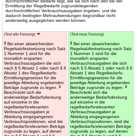
durchschnittlicher Bedarfe liegt, wie sie sich nach den bei der
Ermittlung der Regelbedarfe zugrundeliegenden
durchschnittlichen Verbrauchsausgaben ergeben, und die
dadurch bedingten Mehraufwendungen begründbar nicht
anderweitig ausgeglichen werden können.
(Text alte Fassung)
(Text neue Fassung)
2
Bei einer abweichenden
2
Bei einer abweichenden
Regelsatzfestsetzung nach Satz
Regelsatzfestsetzung nach Satz
1 Nummer 1 sind für die
1 Nummer 1 sind für die
monatlich ersparten
monatlich ersparten
Verbrauchsausgaben die sich
Verbrauchsausgaben die sich
nach § 5 Absatz 1 oder nach § 6
nach § 5 Absatz 1 oder nach § 6
Absatz 1 des Regelbedarfs-
Absatz 1 des Regelbedarfs-
Ermittlungsgesetzes für die
Ermittlungsgesetzes für die
jeweilige Abteilung ergebenden
jeweilige Abteilung ergebenden
Beträge zugrunde zu legen.
3
Beträge zugrunde zu legen.
3
Beschränkt sich die
Beschränkt sich die
anderweitige Bedarfsdeckung
anderweitige Bedarfsdeckung
auf einzelne in die
auf einzelne in die
regelbedarfsrelevanten
regelbedarfsrelevanten
Verbrauchsausgaben je
Verbrauchsausgaben je
Abteilung eingegangenen
Abteilung eingegangenen
Verbrauchspositionen, sind die
Verbrauchspositionen, sind die
regelbedarfsrelevanten Beträge
regelbedarfsrelevanten Beträge
zugrunde zu legen, auf denen
zugrunde zu legen, auf denen
die in § 5 Absatz 1 und § 6
die in § 5 Absatz 1 und § 6