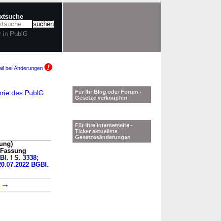
extsuche
r in PublG
il bei Änderungen
rie des PublG
Für Ihr Blog oder Forum -
Gesetze verknüpfen
Für Ihre Internetseite -
Ticker aktuellste
Gesetzesänderungen
ung)
n Fassung
Bl. I S. 3338;
 20.07.2022 BGBl.
→
7