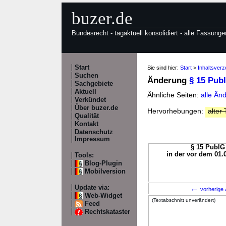
buzer.de
Bundesrecht - tagaktuell konsolidiert - alle Fassunge
Start
Sie sind hier:
Start
>
Inhaltsverz
Suchen
Änderung
§ 15 Pub
Sachgebiete
Aktuell
Ähnliche Seiten:
alle Än
Verkündet
Über buzer.de
Hervorhebungen:
alter 
Qualität
Kontakt
Datenschutz
Impressum
§ 15 PublG 
in der vor dem 01.
Tools:
Blog-Plugin
Mobilversion
←
Update via:
vorherige 
Web-Widget
(Textabschnitt unverändert)
Feed
Rechtskataster