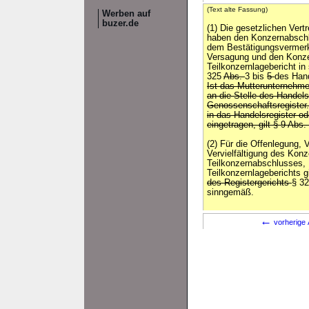
(Text alte Fassung)
Werben auf
buzer.de
(1) Die gesetzlichen Ver
haben den Konzernabschl
dem Bestätigungsvermer
Versagung und den Konze
Teilkonzernlagebericht 
325
Abs.
3 bis
5
des Han
Ist das Mutterunternehme
an die Stelle des Handels
Genossenschaftsregister.
in das Handelsregister o
eingetragen, gilt § 9 Abs
(2) Für die Offenlegung, 
Vervielfältigung des Kon
Teilkonzernabschlusses,
Teilkonzernlageberichts gi
des Registergerichts
§ 3
sinngemäß.
←
vorherige 