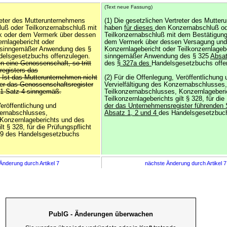
(Text neue Fassung)
treter des Mutterunternehmens
(1) Die gesetzlichen Vertreter des Mutte
uß oder Teilkonzernabschluß mit
haben
für dieses
den Konzernabschluß o
k oder dem Vermerk über dessen
Teilkonzernabschluß mit dem Bestätigun
rnlagebericht oder
dem Vermerk über dessen Versagung und
in sinngemäßer Anwendung des §
Konzernlagebericht oder Teilkonzernlagebe
delsgesetzbuchs offenzulegen.
sinngemäßer Anwendung des § 325
Absa
n eine Genossenschaft, so tritt
des
§ 327a des
Handelsgesetzbuchs offe
registers das
 Ist das Mutterunternehmen nicht
(2) Für die Offenlegung, Veröffentlichung 
der das Genossenschaftsregister
Vervielfältigung des Konzernabschlusses,
. 1 Satz 4 sinngemäß.
Teilkonzernabschlusses, Konzernlageberi
Teilkonzernlageberichts gilt § 328, für die
Veröffentlichung und
der das Unternehmensregister führenden 
zernabschlusses,
Absatz 1, 2 und 4
des Handelsgesetzbuc
 Konzernlageberichts und des
lt § 328, für die Prüfungspflicht
29 des Handelsgesetzbuchs
Änderung durch Artikel 7
nächste Änderung durch Artikel 
PublG - Änderungen überwachen