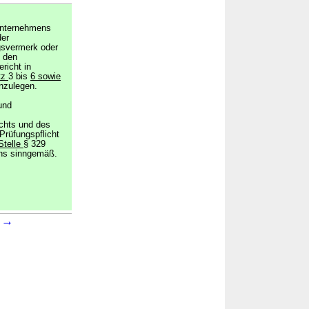
runternehmens
der
gsvermerk oder
 den
richt in
tz
3 bis
6 sowie
nzulegen.
und
chts und des
 Prüfungspflicht
Stelle
§ 329
hs sinngemäß.
→
7