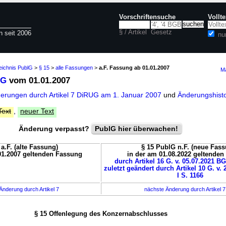
Vorschriftensuche
Vollt
§ / Artikel
Gesetz
n seit 2006
nu
eichnis PublG
>
§ 15
>
alle Fassungen
>
a.F. Fassung ab 01.01.2007
Ma
lG
vom 01.01.2007
derungen durch Artikel 7 DiRUG am 1. Januar 2007
und
Änderungshisto
Text
,
neuer Text
Änderung verpasst?
PublG hier überwachen!
a.F. (alte Fassung)
§ 15 PublG n.F. (neue Fass
01.2007 geltenden Fassung
in der am 01.08.2022 geltende
durch Artikel 16 G. v. 05.07.2021 BG
zuletzt geändert durch Artikel 10 G. v.
I S. 1166
Änderung durch Artikel 7
nächste Änderung durch Artikel 
§ 15 Offenlegung des Konzernabschlusses