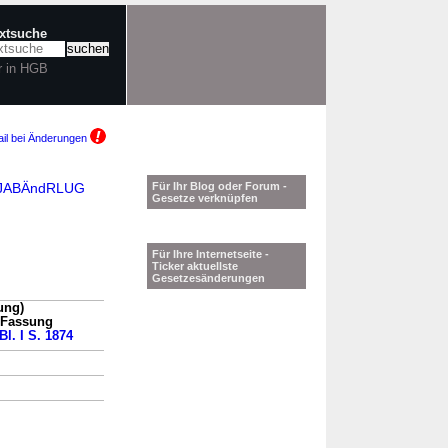
extsuche
r in HGB
il bei Änderungen
pRLJABÄndRLUG
Für Ihr Blog oder Forum -
Gesetze verknüpfen
Für Ihre Internetseite -
Ticker aktuellste
Gesetzesänderungen
ung)
n Fassung
Bl. I S. 1874