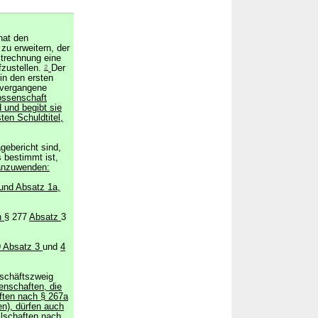
hat den
zu erweitern, der
strechnung eine
fzustellen.
2
Der
in den ersten
 vergangene
ossenschaft
d und begibt sie
ten Schuldtitel,
gebericht sind,
 bestimmt ist,
 anzuwenden:
und Absatz 1a,
n
§ 277
Absatz
3
9 Absatz 3
und
4
eschäftszweig
nschaften, die
aften nach § 267a
en), dürfen auch
llschaften nach