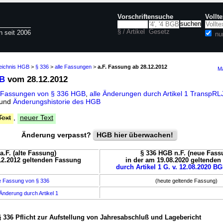
Vorschriftensuche
Vollt
§ / Artikel
Gesetz
n seit 2006
nu
zeichnis HGB
>
§ 336
>
alle Fassungen
>
a.F. Fassung ab 28.12.2012
Ma
GB
vom 28.12.2012
e Fassungen von § 336 HGB
,
alle Änderungen durch Artikel 1 Trans
und
Änderungshistorie des HGB
Text
,
neuer Text
Änderung verpasst?
HGB hier überwachen!
a.F. (alte Fassung)
§ 336 HGB n.F. (neue Fass
12.2012 geltenden Fassung
in der am 19.08.2020 geltende
durch Artikel 1 G. v. 12.08.2020 BG
e Fassung von § 336
(heute geltende Fassung)
Änderung durch Artikel 1
§ 336 Pflicht zur Aufstellung von Jahresabschluß und Lagebericht