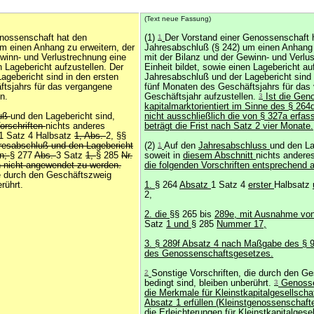
(Text neue Fassung)
enossenschaft hat den
(1)
1
Der Vorstand einer Genossenschaft 
m einen Anhang zu erweitern, der
Jahresabschluß (§ 242) um einen Anhang 
ewinn- und Verlustrechnung eine
mit der Bilanz und der Gewinn- und Verlu
n Lagebericht aufzustellen. Der
Einheit bildet, sowie einen Lagebericht au
agebericht sind in den ersten
Jahresabschluß und der Lagebericht sind 
tsjahrs für das vergangene
fünf Monaten des Geschäftsjahrs für das
n.
Geschäftsjahr aufzustellen.
3
Ist die Gen
kapitalmarktorientiert im Sinne des § 264
luß
und den Lagebericht sind,
nicht ausschließlich die von § 327a erfass
orschriften
nichts anderes
beträgt die Frist nach Satz 2 vier Monate.
1 Satz 4 Halbsatz
1, Abs.
2, §§
resabschluß und den Lagebericht
(2)
1
Auf den
Jahresabschluss
und den La
en;
§ 277
Abs.
3 Satz
1,
§ 285
Nr.
soweit in
diesem Abschnitt
nichts anderes
 nicht angewendet zu werden.
die folgenden Vorschriften entsprechend
ie durch den Geschäftszweig
rührt.
1.
§ 264
Absatz
1 Satz 4
erster
Halbsatz
2,
2. die
§§ 265 bis
289e, mit Ausnahme vo
Satz
1 und
§ 285
Nummer 17,
3. § 289f Absatz 4 nach Maßgabe des § 
des Genossenschaftsgesetzes.
2
Sonstige Vorschriften, die durch den G
bedingt sind, bleiben unberührt.
3
Genosse
die Merkmale für Kleinstkapitalgesellsch
Absatz 1 erfüllen (Kleinstgenossenschaft
die Erleichterungen für Kleinstkapitalgese