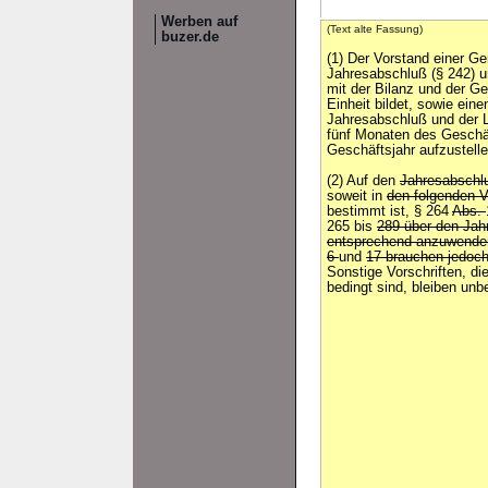
Werben auf
(Text alte Fassung)
buzer.de
(1) Der Vorstand einer G
Jahresabschluß (§ 242) u
mit der Bilanz und der G
Einheit bildet, sowie eine
Jahresabschluß und der L
fünf Monaten des Geschäf
Geschäftsjahr aufzustelle
(2) Auf den
Jahresabsch
soweit in
den folgenden V
bestimmt ist, § 264
Abs.
265 bis
289 über den Jah
entsprechend anzuwend
6
und
17 brauchen jedoch
Sonstige Vorschriften, d
bedingt sind, bleiben unbe