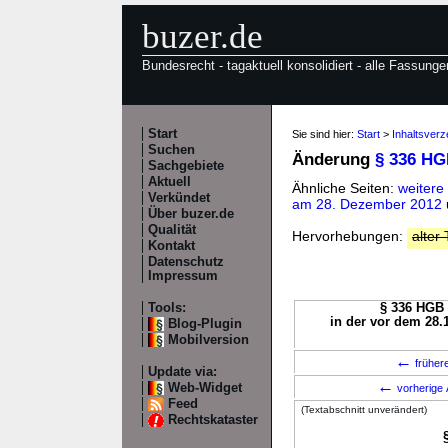
buzer.de
Bundesrecht - tagaktuell konsolidiert - alle Fassunge
Start
Sie sind hier:
Start
>
Inhaltsver
Suchen
Änderung
§ 336 H
Sachgebiete
Aktuell
Ähnliche Seiten:
weiter
Verkündet
am 28. Dezember 2012
Über buzer.de
Qualität
Hervorhebungen:
alter 
Kontakt
Datenschutz
Impressum
Tools:
§ 336 HGB 
in der vor dem 28.
Blog-Plugin
Mobilversion
←
früher
Update via:
←
Web-Widget
vorherige 
Feed
(Textabschnitt unverändert)
Rechtskataster