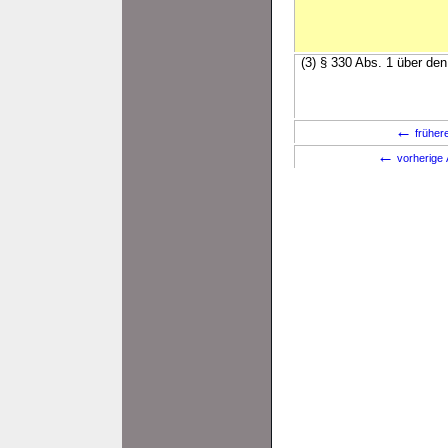
(3) § 330 Abs. 1 über d
←
früher
←
vorherige 