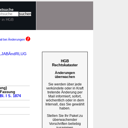
extsuche
r in HGB
il bei Änderungen
spRLJABÄndRLUG
HGB
Rechtskataster
Änderungen
überwachen
Sie werden über jede
ung)
verkündete oder in Kraft
n Fassung
tretende Änderung per
Bl. I S. 1874
Mail informiert, sofort,
wöchentlich oder in dem
Intervall, das Sie gewählt
haben.
Stellen Sie Ihr Paket zu
überwachender
Vorschriften beliebig
zusammen.