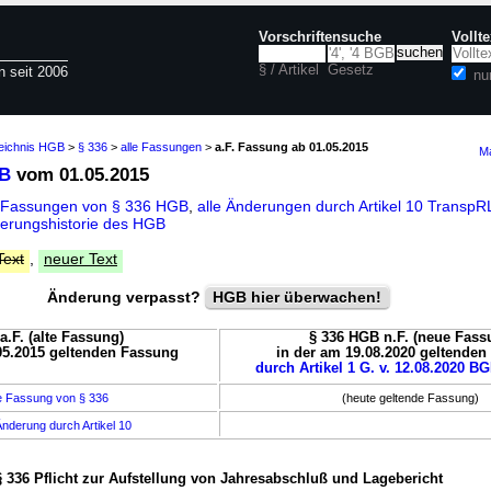
Vorschriftensuche
Vollt
§ / Artikel
Gesetz
n seit 2006
nu
zeichnis HGB
>
§ 336
>
alle Fassungen
>
a.F. Fassung ab 01.05.2015
Ma
GB
vom 01.05.2015
e Fassungen von § 336 HGB
,
alle Änderungen durch Artikel 10 Tran
erungshistorie des HGB
Text
,
neuer Text
Änderung verpasst?
HGB hier überwachen!
a.F. (alte Fassung)
§ 336 HGB n.F. (neue Fass
05.2015 geltenden Fassung
in der am 19.08.2020 geltende
durch Artikel 1 G. v. 12.08.2020 BG
e Fassung von § 336
(heute geltende Fassung)
nderung durch Artikel 10
§ 336 Pflicht zur Aufstellung von Jahresabschluß und Lagebericht