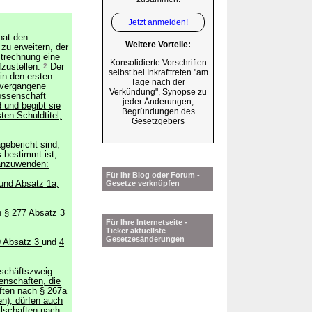
Jetzt anmelden!
hat den
Weitere Vorteile:
zu erweitern, der
strechnung eine
Konsolidierte Vorschriften
fzustellen.
2
Der
selbst bei Inkrafttreten "am
in den ersten
Tage nach der
 vergangene
Verkündung", Synopse zu
ossenschaft
jeder Änderungen,
d und begibt sie
Begründungen des
ten Schuldtitel,
Gesetzgebers
gebericht sind,
 bestimmt ist,
 anzuwenden:
Für Ihr Blog oder Forum -
und Absatz 1a,
Gesetze verknüpfen
n
§ 277
Absatz
3
Für Ihre Internetseite -
Ticker aktuellste
Gesetzesänderungen
9 Absatz 3
und
4
eschäftszweig
nschaften, die
aften nach § 267a
en), dürfen auch
llschaften
nach