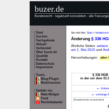
buzer.de
Bundesrecht - tagaktuell konsolidiert - alle Fassunge
Start
Sie sind hier:
Start
>
Inhaltsver
Suchen
Änderung
§ 336 H
Sachgebiete
Aktuell
Ähnliche Seiten:
weiter
Verkündet
am 1. Mai 2015
und
Änd
Über buzer.de
Qualität
Hervorhebungen:
alter 
Kontakt
Datenschutz
Impressum
Tools:
§ 336 HGB 
in der vor dem 01.
Blog-Plugin
Mobilversion
←
früher
Update via:
←
Web-Widget
vorherige Ä
Feed
(Textabschnitt unverändert)
Rechtskataster