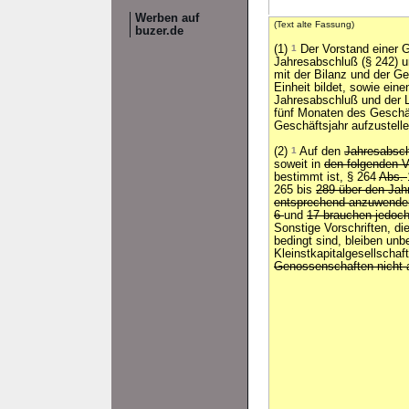
Werben auf
(Text alte Fassung)
buzer.de
(1)
1
Der Vorstand einer 
Jahresabschluß (§ 242) u
mit der Bilanz und der G
Einheit bildet, sowie ein
Jahresabschluß und der L
fünf Monaten des Geschäf
Geschäftsjahr aufzustelle
(2)
1
Auf den
Jahresabsc
soweit in
den folgenden V
bestimmt ist, § 264
Abs.
265 bis
289 über den Jah
entsprechend anzuwend
6
und
17 brauchen jedoc
Sonstige Vorschriften, d
bedingt sind, bleiben unb
Kleinstkapitalgesellscha
Genossenschaften nicht