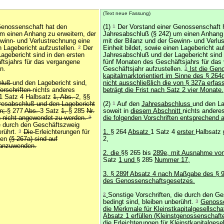
(Text neue Fassung)
Genossenschaft hat den
(1)
1
Der Vorstand einer Genossenschaft 
m einen Anhang zu erweitern, der
Jahresabschluß (§ 242) um einen Anhang 
ewinn- und Verlustrechnung eine
mit der Bilanz und der Gewinn- und Verlu
en Lagebericht aufzustellen.
2
Der
Einheit bildet, sowie einen Lagebericht au
agebericht sind in den ersten
Jahresabschluß und der Lagebericht sind 
tsjahrs für das vergangene
fünf Monaten des Geschäftsjahrs für das
n.
Geschäftsjahr aufzustellen.
3
Ist die Gen
kapitalmarktorientiert im Sinne des § 264
hluß
und den Lagebericht sind,
nicht ausschließlich die von § 327a erfass
orschriften
nichts anderes
beträgt die Frist nach Satz 2 vier Monate.
1 Satz 4 Halbsatz
1, Abs.
2, §§
resabschluß und den Lagebericht
(2)
1
Auf den
Jahresabschluss
und den La
en;
§ 277
Abs.
3 Satz
1,
§ 285
Nr.
soweit in
diesem Abschnitt
nichts anderes
h nicht angewendet zu werden.
2
die folgenden Vorschriften entsprechend
ie durch den Geschäftszweig
erührt.
3
Die
Erleichterungen für
1.
§ 264
Absatz
1 Satz 4
erster
Halbsatz
ften
(§ 267a) sind auf
2,
 anzuwenden.
2. die
§§ 265 bis
289e, mit Ausnahme vo
Satz
1 und
§ 285
Nummer 17,
3. § 289f Absatz 4 nach Maßgabe des § 
des Genossenschaftsgesetzes.
2
Sonstige Vorschriften, die durch den G
bedingt sind, bleiben unberührt.
3
Genosse
die Merkmale für Kleinstkapitalgesellsch
Absatz 1 erfüllen (Kleinstgenossenschaft
die
Erleichterungen für Kleinstkapitalgese