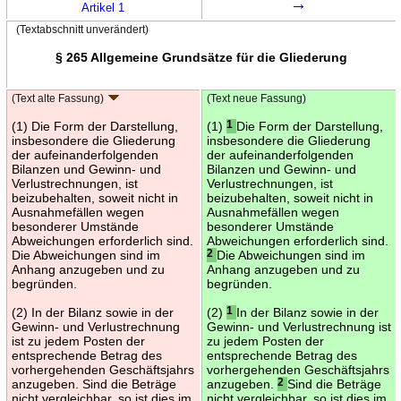
→
Artikel 1
(Textabschnitt unverändert)
§ 265 Allgemeine Grundsätze für die Gliederung
(Text alte Fassung)
(Text neue Fassung)
(1) Die Form der Darstellung,
(1)
1
Die Form der Darstellung,
insbesondere die Gliederung
insbesondere die Gliederung
der aufeinanderfolgenden
der aufeinanderfolgenden
Bilanzen und Gewinn- und
Bilanzen und Gewinn- und
Verlustrechnungen, ist
Verlustrechnungen, ist
beizubehalten, soweit nicht in
beizubehalten, soweit nicht in
Ausnahmefällen wegen
Ausnahmefällen wegen
besonderer Umstände
besonderer Umstände
Abweichungen erforderlich sind.
Abweichungen erforderlich sind.
Die Abweichungen sind im
2
Die Abweichungen sind im
Anhang anzugeben und zu
Anhang anzugeben und zu
begründen.
begründen.
(2) In der Bilanz sowie in der
(2)
1
In der Bilanz sowie in der
Gewinn- und Verlustrechnung
Gewinn- und Verlustrechnung ist
ist zu jedem Posten der
zu jedem Posten der
entsprechende Betrag des
entsprechende Betrag des
vorhergehenden Geschäftsjahrs
vorhergehenden Geschäftsjahrs
anzugeben. Sind die Beträge
anzugeben.
2
Sind die Beträge
nicht vergleichbar, so ist dies im
nicht vergleichbar, so ist dies im