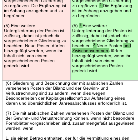
vorgeschriebenen Gliederung
vorgeschriebenen Gliederung
zu ergänzen. Die Ergänzung ist
zu ergänzen.
2
Die Ergänzung
im Anhang anzugeben und zu
ist im Anhang anzugeben und
begründen.
zu begründen.
(5) Eine weitere
(5)
1
Eine weitere
Untergliederung der Posten ist
Untergliederung der Posten ist
zulässig; dabei ist jedoch die
zulässig; dabei ist jedoch die
vorgeschriebene Gliederung zu
vorgeschriebene Gliederung zu
beachten. Neue Posten dürfen
beachten.
2
Neue Posten
und
hinzugefügt werden, wenn ihr
Zwischensummen
dürfen
Inhalt nicht von einem
hinzugefügt werden, wenn ihr
vorgeschriebenen Posten
Inhalt nicht von einem
gedeckt wird.
vorgeschriebenen Posten
gedeckt wird.
(6) Gliederung und Bezeichnung der mit arabischen Zahlen
versehenen Posten der Bilanz und der Gewinn- und
Verlustrechnung sind zu ändern, wenn dies wegen
Besonderheiten der Kapitalgesellschaft zur Aufstellung eines
klaren und übersichtlichen Jahresabschlusses erforderlich ist.
(7) Die mit arabischen Zahlen versehenen Posten der Bilanz und
der Gewinn- und Verlustrechnung können, wenn nicht besondere
Formblätter vorgeschrieben sind, zusammengefaßt ausgewiesen
werden, wenn
1. sie einen Betrag enthalten, der für die Vermittlung eines den