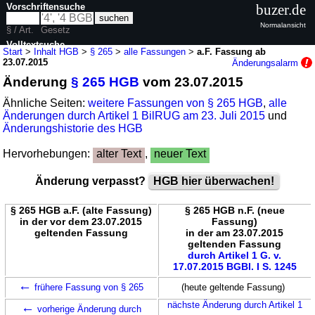
Vorschriftensuche
buzer.de
Normalansicht
§ / Art.
Gesetz
Volltextsuche
Start
>
Inhalt HGB
>
§ 265
>
alle Fassungen
>
a.F. Fassung ab
23.07.2015
Änderungsalarm
nur in HGB
Änderung
§ 265 HGB
vom 23.07.2015
Ähnliche Seiten:
weitere Fassungen von § 265 HGB
,
alle
Änderungen durch Artikel 1 BilRUG am 23. Juli 2015
und
Änderungshistorie des HGB
Hervorhebungen:
alter Text
,
neuer Text
Änderung verpasst?
HGB hier überwachen!
§ 265 HGB a.F. (alte Fassung)
§ 265 HGB n.F. (neue
in der vor dem 23.07.2015
Fassung)
geltenden Fassung
in der am 23.07.2015
geltenden Fassung
durch Artikel 1 G. v.
17.07.2015 BGBl. I S. 1245
←
frühere Fassung von § 265
(heute geltende Fassung)
←
nächste Änderung durch Artikel 1
vorherige Änderung durch