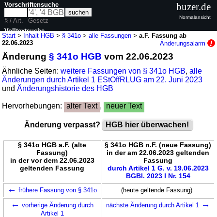
Vorschriftensuche
buzer.de
Normalansicht
§ / Art.
Gesetz
Volltextsuche
Start
>
Inhalt HGB
>
§ 341o
>
alle Fassungen
>
a.F. Fassung ab
22.06.2023
Änderungsalarm
nur in HGB
Änderung
§ 341o HGB
vom 22.06.2023
Ähnliche Seiten:
weitere Fassungen von § 341o HGB
,
alle
Änderungen durch Artikel 1 EStOffRLUG am 22. Juni 2023
und
Änderungshistorie des HGB
Hervorhebungen:
alter Text
,
neuer Text
Änderung verpasst?
HGB hier überwachen!
§ 341o HGB a.F. (alte
§ 341o HGB n.F. (neue Fassung)
Fassung)
in der am 22.06.2023 geltenden
in der vor dem 22.06.2023
Fassung
geltenden Fassung
durch Artikel 1 G. v. 19.06.2023
BGBl. 2023 I Nr. 154
←
frühere Fassung von § 341o
(heute geltende Fassung)
←
→
vorherige Änderung durch
nächste Änderung durch Artikel 1
Artikel 1