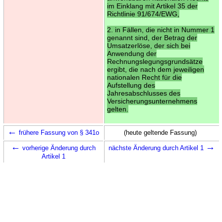
im Einklang mit Artikel 35 der
Richtlinie 91/674/EWG,
2. in Fällen, die nicht in Nummer 1
genannt sind, der Betrag der
Umsatzerlöse, der sich bei
Anwendung der
Rechnungslegungsgrundsätze
ergibt, die nach dem jeweiligen
nationalen Recht für die
Aufstellung des
Jahresabschlusses des
Versicherungsunternehmens
gelten.
←
frühere Fassung von § 341o
(heute geltende Fassung)
←
→
vorherige Änderung durch
nächste Änderung durch Artikel 1
Artikel 1