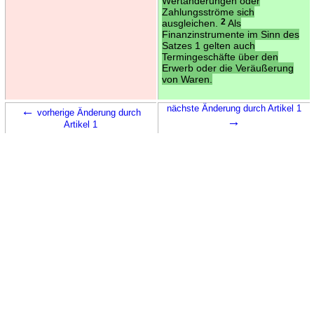
Wertänderungen oder
Zahlungsströme sich
ausgleichen.
2
Als
Finanzinstrumente im Sinn des
Satzes 1 gelten auch
Termingeschäfte über den
Erwerb oder die Veräußerung
von Waren.
←
nächste Änderung durch Artikel 1
vorherige Änderung durch
→
Artikel 1