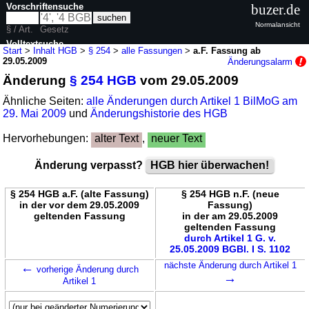
Vorschriftensuche
buzer.de
Normalansicht
§ / Art.
Gesetz
Volltextsuche
Start
>
Inhalt HGB
>
§ 254
>
alle Fassungen
>
a.F. Fassung ab
29.05.2009
Änderungsalarm
nur in HGB
Änderung
§ 254 HGB
vom 29.05.2009
Ähnliche Seiten:
alle Änderungen durch Artikel 1 BilMoG am
29. Mai 2009
und
Änderungshistorie des HGB
Hervorhebungen:
alter Text
,
neuer Text
Änderung verpasst?
HGB hier überwachen!
§ 254 HGB a.F. (alte Fassung)
§ 254 HGB n.F. (neue
in der vor dem 29.05.2009
Fassung)
geltenden Fassung
in der am 29.05.2009
geltenden Fassung
durch Artikel 1 G. v.
25.05.2009 BGBl. I S. 1102
←
nächste Änderung durch Artikel 1
vorherige Änderung durch
→
Artikel 1