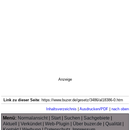
Anzeige
Link zu dieser Seite
: https://www.buzer.de/gesetz/3486/al18386-0.htm
Inhaltsverzeichnis
|
Ausdrucken/PDF
|
nach oben
Menü:
Normalansicht
|
Start
|
Suchen
|
Sachgebiete
|
Aktuell
|
Verkündet
|
Web-Plugin
|
Über buzer.de
|
Qualität
|
Kontakt
|
Werbung
|
Datenschutz, Impressum