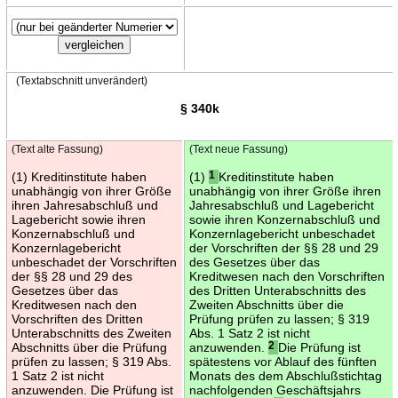
(Textabschnitt unverändert)
§ 340k
(Text alte Fassung)
(Text neue Fassung)
(1) Kreditinstitute haben
(1)
1
Kreditinstitute haben
unabhängig von ihrer Größe
unabhängig von ihrer Größe ihren
ihren Jahresabschluß und
Jahresabschluß und Lagebericht
Lagebericht sowie ihren
sowie ihren Konzernabschluß und
Konzernabschluß und
Konzernlagebericht unbeschadet
Konzernlagebericht
der Vorschriften der §§ 28 und 29
unbeschadet der Vorschriften
des Gesetzes über das
der §§ 28 und 29 des
Kreditwesen nach den Vorschriften
Gesetzes über das
des Dritten Unterabschnitts des
Kreditwesen nach den
Zweiten Abschnitts über die
Vorschriften des Dritten
Prüfung prüfen zu lassen; § 319
Unterabschnitts des Zweiten
Abs. 1 Satz 2 ist nicht
Abschnitts über die Prüfung
anzuwenden.
2
Die Prüfung ist
prüfen zu lassen; § 319 Abs.
spätestens vor Ablauf des fünften
1 Satz 2 ist nicht
Monats des dem Abschlußstichtag
anzuwenden. Die Prüfung ist
nachfolgenden Geschäftsjahrs