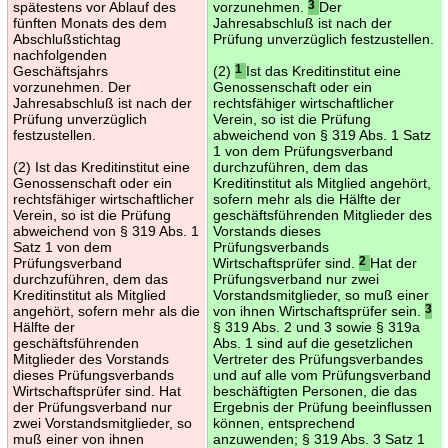
spätestens vor Ablauf des
vorzunehmen.
3
Der
fünften Monats des dem
Jahresabschluß ist nach der
Abschlußstichtag
Prüfung unverzüglich festzustellen.
nachfolgenden
Geschäftsjahrs
(2)
1
Ist das Kreditinstitut eine
vorzunehmen. Der
Genossenschaft oder ein
Jahresabschluß ist nach der
rechtsfähiger wirtschaftlicher
Prüfung unverzüglich
Verein, so ist die Prüfung
festzustellen.
abweichend von § 319 Abs. 1 Satz
1 von dem Prüfungsverband
(2) Ist das Kreditinstitut eine
durchzuführen, dem das
Genossenschaft oder ein
Kreditinstitut als Mitglied angehört,
rechtsfähiger wirtschaftlicher
sofern mehr als die Hälfte der
Verein, so ist die Prüfung
geschäftsführenden Mitglieder des
abweichend von § 319 Abs. 1
Vorstands dieses
Satz 1 von dem
Prüfungsverbands
Prüfungsverband
Wirtschaftsprüfer sind.
2
Hat der
durchzuführen, dem das
Prüfungsverband nur zwei
Kreditinstitut als Mitglied
Vorstandsmitglieder, so muß einer
angehört, sofern mehr als die
von ihnen Wirtschaftsprüfer sein.
3
Hälfte der
§ 319 Abs. 2 und 3 sowie § 319a
geschäftsführenden
Abs. 1 sind auf die gesetzlichen
Mitglieder des Vorstands
Vertreter des Prüfungsverbandes
dieses Prüfungsverbands
und auf alle vom Prüfungsverband
Wirtschaftsprüfer sind. Hat
beschäftigten Personen, die das
der Prüfungsverband nur
Ergebnis der Prüfung beeinflussen
zwei Vorstandsmitglieder, so
können, entsprechend
muß einer von ihnen
anzuwenden; § 319 Abs. 3 Satz 1