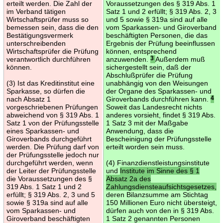
erteilt werden. Die Zahl der
Voraussetzungen des § 319 Abs. 1
im Verband tätigen
Satz 1 und 2 erfüllt; § 319 Abs. 2, 3
Wirtschaftsprüfer muss so
und 5 sowie § 319a sind auf alle
bemessen sein, dass die den
vom Sparkassen- und Giroverband
Bestätigungsvermerk
beschäftigten Personen, die das
unterschreibenden
Ergebnis der Prüfung beeinflussen
Wirtschaftsprüfer die Prüfung
können, entsprechend
verantwortlich durchführen
anzuwenden.
3
Außerdem muß
können.
sichergestellt sein, daß der
Abschlußprüfer die Prüfung
(3) Ist das Kreditinstitut eine
unabhängig von den Weisungen
Sparkasse, so dürfen die
der Organe des Sparkassen- und
nach Absatz 1
Giroverbands durchführen kann.
4
vorgeschriebenen Prüfungen
Soweit das Landesrecht nichts
abweichend von § 319 Abs. 1
anderes vorsieht, findet § 319 Abs.
Satz 1 von der Prüfungsstelle
1 Satz 3 mit der Maßgabe
eines Sparkassen- und
Anwendung, dass die
Giroverbands durchgeführt
Bescheinigung der Prüfungsstelle
werden. Die Prüfung darf von
erteilt worden sein muss.
der Prüfungsstelle jedoch nur
durchgeführt werden, wenn
(4) Finanzdienstleistungsinstitute
der Leiter der Prüfungsstelle
und
Institute im Sinne des § 1
die Voraussetzungen des §
Absatz 2a des
319 Abs. 1 Satz 1 und 2
Zahlungsdiensteaufsichtsgesetzes,
erfüllt; § 319 Abs. 2, 3 und 5
deren Bilanzsumme am Stichtag
sowie § 319a sind auf alle
150 Millionen Euro nicht übersteigt,
vom Sparkassen- und
dürfen auch von den in § 319 Abs.
Giroverband beschäftigten
1 Satz 2 genannten Personen