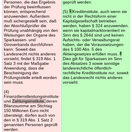
Personen, die das Ergebnis
geprüft werden.
der Prüfung beeinflussen
können, entsprechend
(5)
1
Kreditinstitute, auch wenn sie
anzuwenden. Außerdem
nicht in der Rechtsform einer
muß sichergestellt sein, daß
Kapitalgesellschaft betrieben
der Abschlußprüfer die
werden, haben § 324 anzuwenden,
Prüfung unabhängig von den
wenn sie kapitalmarktorientiert im
Weisungen der Organe des
Sinn des § 264d sind und keinen
Sparkassen- und
Aufsichts- oder Verwaltungsrat
Giroverbands durchführen
haben, der die Voraussetzungen
kann. Soweit das
des § 100 Abs. 5 des
Landesrecht nichts anderes
Aktiengesetzes erfüllen muss.
2
vorsieht, findet § 319 Abs. 1
Dies gilt für Sparkassen im Sinn
Satz 3 mit der Maßgabe
des Absatzes 3 sowie sonstige
Anwendung, dass die
landesrechtliche öffentlich-
Bescheinigung der
rechtliche Kreditinstitute nur, soweit
Prüfungsstelle erteilt worden
das Landesrecht nichts anderes
sein muss.
vorsieht.
(4)
Finanzdienstleistungsinstitute
und
Zahlungsinstitute,
deren
Bilanzsumme am Stichtag
150 Millionen Euro nicht
übersteigt, dürfen auch von
den in § 319 Abs. 1 Satz 2
genannten Personen geprüft
werden.