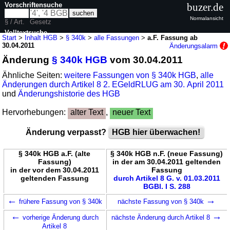
Vorschriftensuche
buzer.de
Normalansicht
§ / Art.
Gesetz
Volltextsuche
Start
>
Inhalt HGB
>
§ 340k
>
alle Fassungen
>
a.F. Fassung ab
30.04.2011
Änderungsalarm
nur in HGB
Änderung
§ 340k HGB
vom 30.04.2011
Ähnliche Seiten:
weitere Fassungen von § 340k HGB
,
alle
Änderungen durch Artikel 8 2. EGeldRLUG am 30. April 2011
und
Änderungshistorie des HGB
Hervorhebungen:
alter Text
,
neuer Text
Änderung verpasst?
HGB hier überwachen!
§ 340k HGB a.F. (alte
§ 340k HGB n.F. (neue Fassung)
Fassung)
in der am 30.04.2011 geltenden
in der vor dem 30.04.2011
Fassung
geltenden Fassung
durch Artikel 8 G. v. 01.03.2011
BGBl. I S. 288
←
→
frühere Fassung von § 340k
nächste Fassung von § 340k
←
→
vorherige Änderung durch
nächste Änderung durch Artikel 8
Artikel 8