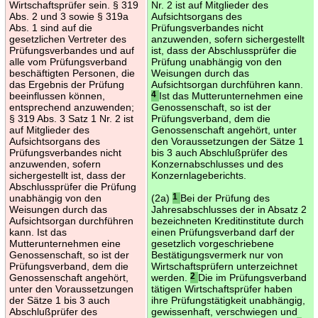
Wirtschaftsprüfer sein. § 319
Nr. 2 ist auf Mitglieder des
Abs. 2 und 3 sowie § 319a
Aufsichtsorgans des
Abs. 1 sind auf die
Prüfungsverbandes nicht
gesetzlichen Vertreter des
anzuwenden, sofern sichergestellt
Prüfungsverbandes und auf
ist, dass der Abschlussprüfer die
alle vom Prüfungsverband
Prüfung unabhängig von den
beschäftigten Personen, die
Weisungen durch das
das Ergebnis der Prüfung
Aufsichtsorgan durchführen kann.
beeinflussen können,
4
Ist das Mutterunternehmen eine
entsprechend anzuwenden;
Genossenschaft, so ist der
§ 319 Abs. 3 Satz 1 Nr. 2 ist
Prüfungsverband, dem die
auf Mitglieder des
Genossenschaft angehört, unter
Aufsichtsorgans des
den Voraussetzungen der Sätze 1
Prüfungsverbandes nicht
bis 3 auch Abschlußprüfer des
anzuwenden, sofern
Konzernabschlusses und des
sichergestellt ist, dass der
Konzernlageberichts.
Abschlussprüfer die Prüfung
unabhängig von den
(2a)
1
Bei der Prüfung des
Weisungen durch das
Jahresabschlusses der in Absatz 2
Aufsichtsorgan durchführen
bezeichneten Kreditinstitute durch
kann. Ist das
einen Prüfungsverband darf der
Mutterunternehmen eine
gesetzlich vorgeschriebene
Genossenschaft, so ist der
Bestätigungsvermerk nur von
Prüfungsverband, dem die
Wirtschaftsprüfern unterzeichnet
Genossenschaft angehört,
werden.
2
Die im Prüfungsverband
unter den Voraussetzungen
tätigen Wirtschaftsprüfer haben
der Sätze 1 bis 3 auch
ihre Prüfungstätigkeit unabhängig,
Abschlußprüfer des
gewissenhaft, verschwiegen und