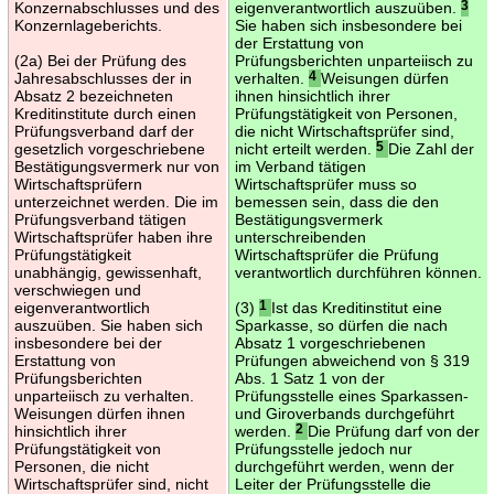
Konzernabschlusses und des
eigenverantwortlich auszuüben.
3
Konzernlageberichts.
Sie haben sich insbesondere bei
der Erstattung von
(2a) Bei der Prüfung des
Prüfungsberichten unparteiisch zu
Jahresabschlusses der in
verhalten.
4
Weisungen dürfen
Absatz 2 bezeichneten
ihnen hinsichtlich ihrer
Kreditinstitute durch einen
Prüfungstätigkeit von Personen,
Prüfungsverband darf der
die nicht Wirtschaftsprüfer sind,
gesetzlich vorgeschriebene
nicht erteilt werden.
5
Die Zahl der
Bestätigungsvermerk nur von
im Verband tätigen
Wirtschaftsprüfern
Wirtschaftsprüfer muss so
unterzeichnet werden. Die im
bemessen sein, dass die den
Prüfungsverband tätigen
Bestätigungsvermerk
Wirtschaftsprüfer haben ihre
unterschreibenden
Prüfungstätigkeit
Wirtschaftsprüfer die Prüfung
unabhängig, gewissenhaft,
verantwortlich durchführen können.
verschwiegen und
eigenverantwortlich
(3)
1
Ist das Kreditinstitut eine
auszuüben. Sie haben sich
Sparkasse, so dürfen die nach
insbesondere bei der
Absatz 1 vorgeschriebenen
Erstattung von
Prüfungen abweichend von § 319
Prüfungsberichten
Abs. 1 Satz 1 von der
unparteiisch zu verhalten.
Prüfungsstelle eines Sparkassen-
Weisungen dürfen ihnen
und Giroverbands durchgeführt
hinsichtlich ihrer
werden.
2
Die Prüfung darf von der
Prüfungstätigkeit von
Prüfungsstelle jedoch nur
Personen, die nicht
durchgeführt werden, wenn der
Wirtschaftsprüfer sind, nicht
Leiter der Prüfungsstelle die