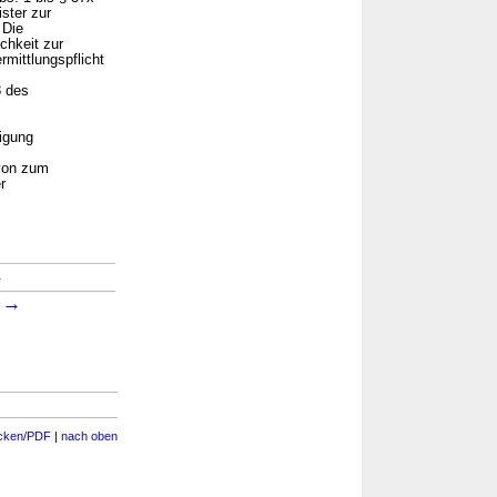
ster zur
Die
chkeit zur
mittlungspflicht
8 des
igung
 von zum
r
→
→
6
cken/PDF
|
nach oben