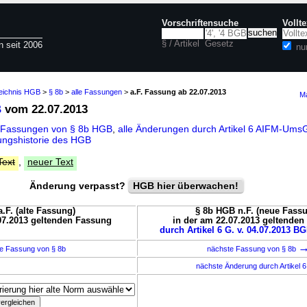
Vorschriftensuche
Vollt
§ / Artikel
Gesetz
n seit 2006
nu
zeichnis HGB
>
§ 8b
>
alle Fassungen
>
a.F. Fassung ab 22.07.2013
Ma
B
vom 22.07.2013
 Fassungen von § 8b HGB
,
alle Änderungen durch Artikel 6 AIFM-Um
ngshistorie des HGB
Text
,
neuer Text
Änderung verpasst?
HGB hier überwachen!
.F. (alte Fassung)
§ 8b HGB n.F. (neue Fass
07.2013 geltenden Fassung
in der am 22.07.2013 geltende
durch Artikel 6 G. v. 04.07.2013 BG
e Fassung von § 8b
nächste Fassung von § 8b
nächste Änderung durch Artikel 