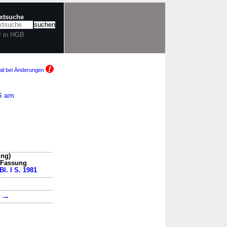
extsuche
r in HGB
il bei Änderungen
sG am
ung)
n Fassung
Bl. I S. 1981
→
→
6