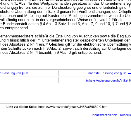
 4 und § 41 Abs. 4a des Wertpapierhandelsgesetzes an das Unternehmensregi
rdnungen treffen, die zu ihrer Durchsetzung geeignet und erforderlich sind.
4
botene Übermittlung der in Satz 3 genannten Veröffentlichungen, der Öffentli
ormationen und Mitteilung auf Kosten des Pflichtigen vornehmen, wenn die Über
t vollständig oder nicht in der vorgeschriebenen Weise erfüllt wird.
5
Für die
r Bundesanstalt gelten § 4 Abs. 3 Satz 1 und 3, Abs. 7, 9 und 10, § 7 und § 
es entsprechend.
ernehmensregisters schließt die Erteilung von Ausdrucken sowie die Beglaub
und 4 hinsichtlich der im Unternehmensregister gespeicherten Unterlagen der
 des Absatzes 2 Nr. 4 ein.
2
Gleiches gilt für die elektronische Übermittlung
hten Schriftstücken nach § 9 Abs. 2, soweit sich der Antrag auf Unterlagen de
des Absatzes 2 Nr. 4 bezieht; § 9 Abs. 3 gilt entsprechend.
e Fassung von § 8b
nächste Fassung von § 8b
nächste Änderung durch Artikel 
Link zu dieser Seite
: https://www.buzer.de/gesetz/3486/al39639-0.htm
Inhaltsverzeichnis
|
Ausdru