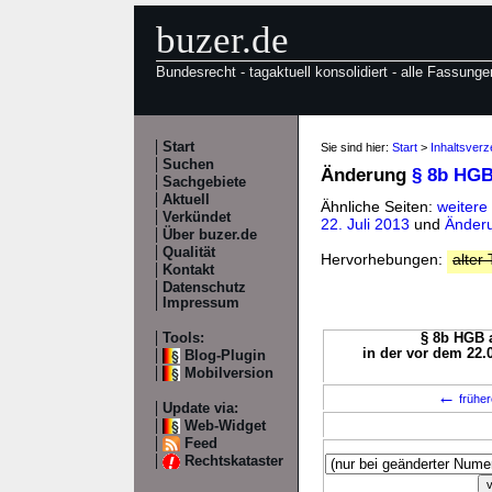
buzer.de
Bundesrecht - tagaktuell konsolidiert - alle Fassunge
Start
Sie sind hier:
Start
>
Inhaltsver
Suchen
Änderung
§ 8b HG
Sachgebiete
Aktuell
Ähnliche Seiten:
weitere
Verkündet
22. Juli 2013
und
Änderu
Über buzer.de
Qualität
Hervorhebungen:
alter 
Kontakt
Datenschutz
Impressum
Tools:
§ 8b HGB a
in der vor dem 22.
Blog-Plugin
Mobilversion
←
früher
Update via:
Web-Widget
Feed
Rechtskataster