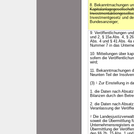
8. Bekanntmachungen und
Kapitalanlagegesellschaf
Investmentaktiengesells
Investmentgesetz und de
Bundesanzeiger;
9. Veröffentlichungen und
und 2, § 15a Abs. 4, § 26
Abs. 4 und § 41 Abs. 4a 
Nummer 7 in das Unterneh
10. Mitteilungen über kap
sofern die Veröffentlich
wird;
11. Bekanntmachungen de
Neunten Teil der Insolve
(3)
1
Zur Einstellung in d
1. die Daten nach Absatz 
Bilanzen durch den Betre
2. die Daten nach Absatz 
Veranlassung der Veröffen
2
Die Landesjustizverwalt
soweit die Übermittlung f
Unternehmensregisters erf
Übermittlung der Veröffen
den §§ 2b, 15 Abs. 1 und 