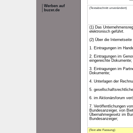
Werben auf
(Textabschnitt unverändert)
buzer.de
(1) Das Unternehmensregi
elektronisch geführt.
(2) Über die Internetseit
1. Eintragungen im Hand
2. Eintragungen im Geno
eingereichte Dokumente;
3. Eintragungen im Partn
Dokumente;
4. Unterlagen der Rechn
5. gesellschaftsrechtli
6. im Aktionärsforum ver
7. Veröffentlichungen v
Bundesanzeiger, von Biet
Übernahmegesetz im Bund
Bundesanzeiger;
(Text alte Fassung)