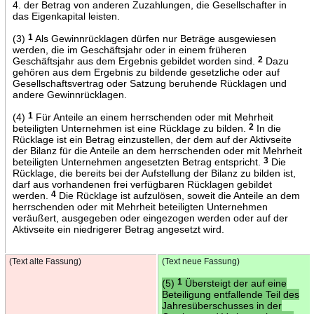
4. der Betrag von anderen Zuzahlungen, die Gesellschafter in
das Eigenkapital leisten.
(3)
1
Als Gewinnrücklagen dürfen nur Beträge ausgewiesen
werden, die im Geschäftsjahr oder in einem früheren
Geschäftsjahr aus dem Ergebnis gebildet worden sind.
2
Dazu
gehören aus dem Ergebnis zu bildende gesetzliche oder auf
Gesellschaftsvertrag oder Satzung beruhende Rücklagen und
andere Gewinnrücklagen.
(4)
1
Für Anteile an einem herrschenden oder mit Mehrheit
beteiligten Unternehmen ist eine Rücklage zu bilden.
2
In die
Rücklage ist ein Betrag einzustellen, der dem auf der Aktivseite
der Bilanz für die Anteile an dem herrschenden oder mit Mehrheit
beteiligten Unternehmen angesetzten Betrag entspricht.
3
Die
Rücklage, die bereits bei der Aufstellung der Bilanz zu bilden ist,
darf aus vorhandenen frei verfügbaren Rücklagen gebildet
werden.
4
Die Rücklage ist aufzulösen, soweit die Anteile an dem
herrschenden oder mit Mehrheit beteiligten Unternehmen
veräußert, ausgegeben oder eingezogen werden oder auf der
Aktivseite ein niedrigerer Betrag angesetzt wird.
(Text alte Fassung)
(Text neue Fassung)
(5)
1
Übersteigt der auf eine
Beteiligung entfallende Teil des
Jahresüberschusses in der