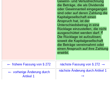
Gewinn- und Verlustrechnung
die Beträge, die als Dividende
oder Gewinnanteil eingegangen
sind oder auf deren Zahlung die
Kapitalgesellschaft einen
Anspruch hat, ist der
Unterschiedsbetrag in eine
Rücklage einzustellen, die nicht
ausgeschüttet werden darf.
2
Die Rücklage ist aufzulösen,
soweit die Kapitalgesellschaft
die Beträge vereinnahmt oder
einen Anspruch auf ihre Zahlung
erwirbt.
←
→
frühere Fassung von § 272
nächste Fassung von § 272
←
nächste Änderung durch Artikel 1
vorherige Änderung durch
→
Artikel 1