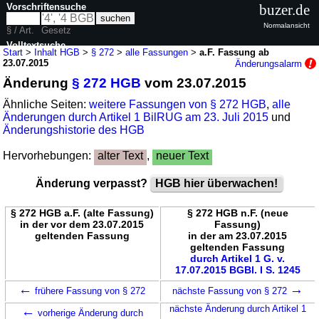
Vorschriftensuche
buzer.de
Normalansicht
§ / Art.
Gesetz
Volltextsuche
Start
>
Inhalt HGB
>
§ 272
>
alle Fassungen
>
a.F. Fassung ab
23.07.2015
Änderungsalarm
nur in HGB
Änderung
§ 272 HGB
vom 23.07.2015
Ähnliche Seiten:
weitere Fassungen von § 272 HGB
,
alle
Änderungen durch Artikel 1 BilRUG am 23. Juli 2015
und
Änderungshistorie des HGB
Hervorhebungen:
alter Text
,
neuer Text
Änderung verpasst?
HGB hier überwachen!
§ 272 HGB a.F. (alte Fassung)
§ 272 HGB n.F. (neue
in der vor dem 23.07.2015
Fassung)
geltenden Fassung
in der am 23.07.2015
geltenden Fassung
durch Artikel 1 G. v.
17.07.2015 BGBl. I S. 1245
←
→
frühere Fassung von § 272
nächste Fassung von § 272
←
nächste Änderung durch Artikel 1
vorherige Änderung durch