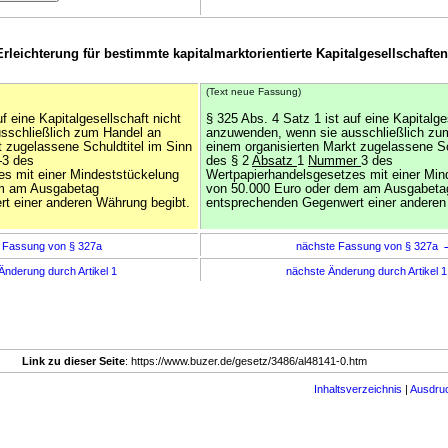
Erleichterung für bestimmte kapitalmarktorientierte Kapitalgesellschaften
(Text neue Fassung)
f eine Kapitalgesellschaft nicht
§ 325 Abs. 4 Satz 1 ist auf eine Kapitalge
sschließlich zum Handel an
anzuwenden, wenn sie ausschließlich zu
t zugelassene Schuldtitel im Sinn
einem organisierten Markt zugelassene Sc
.
3 des
des § 2
Absatz
1
Nummer
3 des
es mit einer Mindeststückelung
Wertpapierhandelsgesetzes mit einer Min
em am Ausgabetag
von 50.000 Euro oder dem am Ausgabeta
t einer anderen Währung begibt.
entsprechenden Gegenwert einer anderen
 Fassung von § 327a
nächste Fassung von § 327a
Änderung durch Artikel 1
nächste Änderung durch Artikel 
Link zu dieser Seite
: https://www.buzer.de/gesetz/3486/al48141-0.htm
Inhaltsverzeichnis
|
Ausdru