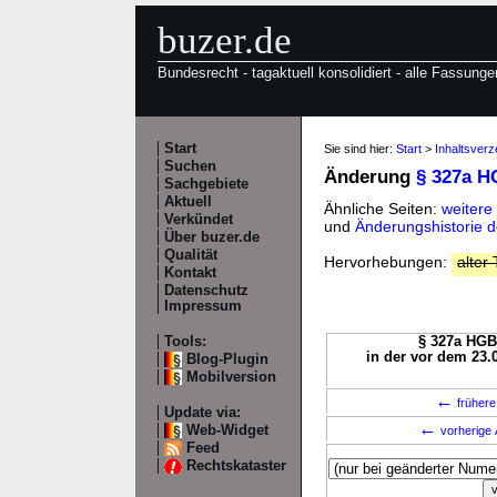
buzer.de
Bundesrecht - tagaktuell konsolidiert - alle Fassunge
Start
Sie sind hier:
Start
>
Inhaltsver
Suchen
Änderung
§ 327a 
Sachgebiete
Aktuell
Ähnliche Seiten:
weiter
Verkündet
und
Änderungshistorie 
Über buzer.de
Qualität
Hervorhebungen:
alter 
Kontakt
Datenschutz
Impressum
Tools:
§ 327a HGB 
in der vor dem 23.
Blog-Plugin
Mobilversion
←
frühere
Update via:
←
Web-Widget
vorherige 
Feed
Rechtskataster