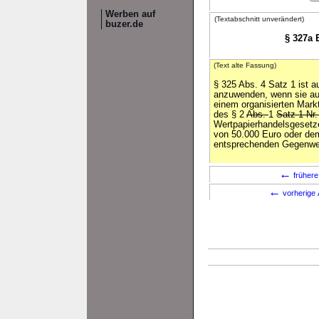
Werben auf
(Textabschnitt unverändert)
buzer.de
§ 327a 
(Text alte Fassung)
§ 325 Abs. 4 Satz 1 ist au
anzuwenden, wenn sie au
einem organisierten Mark
des § 2
Abs.
1
Satz 1 Nr
Wertpapierhandelsgesetz
von 50.000 Euro oder d
entsprechenden Gegenwer
←
frühere
←
vorherige 