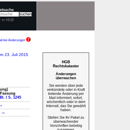
extsuche
r in HGB
il bei Änderungen
m 23. Juli 2015
HGB
Rechtskataster
Änderungen
überwachen
Sie werden über jede
sung)
verkündete oder in Kraft
n Fassung
tretende Änderung per
Bl. I S. 1245
Mail informiert, sofort,
wöchentlich oder in dem
→
Intervall, das Sie gewählt
haben.
→
1
Stellen Sie Ihr Paket zu
überwachender
Vorschriften beliebig
zusammen.