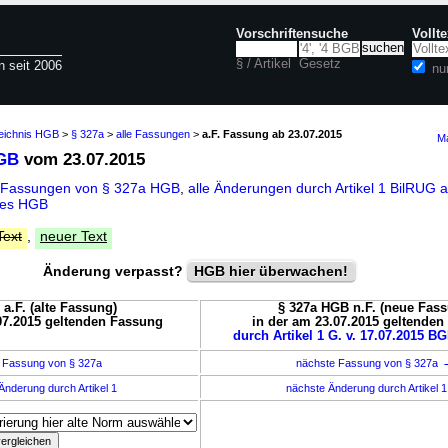
Vorschriftensuche
Vollt
§ / Artikel
Gesetz
n seit 2006
nu
zeichnis HGB
>
§ 327a
>
alle Fassungen
>
a.F. Fassung ab 23.07.2015
Ma
HGB
vom 23.07.2015
e Fassungen von § 327a HGB
,
alle Änderungen durch Artikel 1 BilRUG a
des HGB
Text
,
neuer Text
Änderung verpasst?
HGB hier überwachen!
a.F. (alte Fassung)
§ 327a HGB n.F. (neue Fas
07.2015 geltenden Fassung
in der am 23.07.2015 geltende
durch Artikel 1 G. v. 17.07.2015 BG
 Fassung von § 327a
nächste Fassung von § 327a
Änderung durch Artikel 1
nächste Änderung durch Artikel 