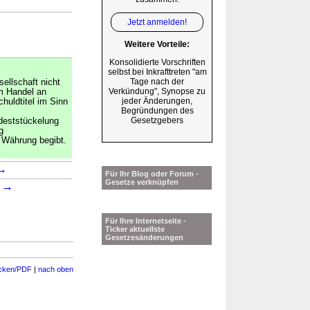
Jetzt anmelden!
Weitere Vorteile:
Konsolidierte Vorschriften
selbst bei Inkrafttreten "am
Tage nach der
sellschaft nicht
Verkündung", Synopse zu
m Handel an
jeder Änderungen,
huldtitel im Sinn
Begründungen des
Gesetzgebers
deststückelung
g
 Währung begibt.
→
Für Ihr Blog oder Forum -
Gesetze verknüpfen
→
1
Für Ihre Internetseite -
Ticker aktuellste
Gesetzesänderungen
cken/PDF
|
nach oben