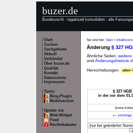
buzer.de
Bundesrecht - tagaktuell konsolidiert - alle Fassunge
Start
Sie sind hier:
Start
>
Inhaltsver
Suchen
Änderung
§ 327 H
Sachgebiete
Aktuell
Ähnliche Seiten:
weiter
Verkündet
und
Änderungshistorie 
Über buzer.de
Qualität
Hervorhebungen:
alter 
Kontakt
Datenschutz
Impressum
Tools:
§ 327 HGB 
in der vor dem 01.
Blog-Plugin
Mobilversion
(keine früh
Update via:
←
Web-Widget
vorherige 
Feed
Rechtskataster