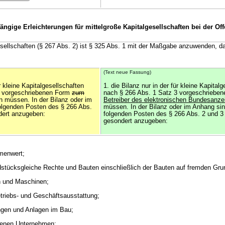
ngige Erleichterungen für mittelgroße Kapitalgesellschaften bei der Of
esellschaften (§ 267 Abs. 2) ist § 325 Abs. 1 mit der Maßgabe anzuwenden, d
(Text neue Fassung)
ür kleine Kapitalgesellschaften
1. die Bilanz nur in der für kleine Kapital
3 vorgeschriebenen Form
zum
nach § 266 Abs. 1 Satz 3 vorgeschriebe
n müssen. In der Bilanz oder im
Betreiber des elektronischen Bundesanze
olgenden Posten des § 266 Abs.
müssen. In der Bilanz oder im Anhang sin
dert anzugeben:
folgenden Posten des § 266 Abs. 2 und 3 
gesondert anzugeben:
rmenwert;
dstücksgleiche Rechte und Bauten einschließlich der Bauten auf fremden Gr
n und Maschinen;
etriebs- und Geschäftsausstattung;
ungen und Anlagen im Bau;
ndenen Unternehmen;