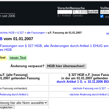
Vorschriftensuche
Vollt
§ / Artikel
Gesetz
n seit 2006
nu
zeichnis HGB
>
§ 327
>
alle Fassungen
>
a.F. Fassung ab 01.01.2007
Ma
GB
vom 01.01.2007
e Fassungen von § 327 HGB
,
alle Änderungen durch Artikel 1 EHUG am
des HGB
Text
,
neuer Text
Änderung verpasst?
HGB hier überwachen!
a.F. (alte Fassung)
§ 327 HGB n.F. (neue Fass
01.2007 geltenden Fassung
in der am 01.01.2007 geltende
durch Artikel 1 G. v. 10.11.2006 BG
ere Fassung vorhanden)
nächste Fassung von § 327
Änderung durch Artikel 1
nächste Änderung durch Artikel 