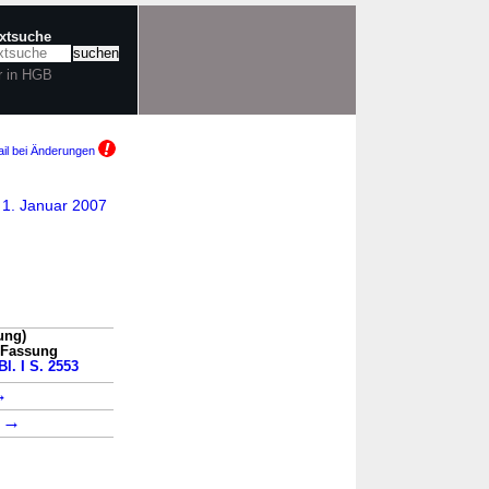
extsuche
r in HGB
il bei Änderungen
 1. Januar 2007
ung)
n Fassung
Bl. I S. 2553
→
→
1