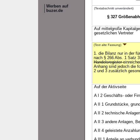
Werben auf
(Textabschnitt unverändert)
buzer.de
§ 327 Größenabhä
Auf mittelgroße Kapitalg
gesetzlichen Vertreter
(Text alte Fassung)
1. die Bilanz nur in der f
nach § 266 Abs. 1 Satz 
Handelsregister
einreiche
Anhang sind jedoch die f
2 und 3 zusätzlich geson
Auf der Aktivseite
A I 2 Geschäfts- oder Fi
A II 1 Grundstücke, grun
A II 2 technische Anlage
A II 3 andere Anlagen, B
A II 4 geleistete Anzahl
A III 1 Anteile an verbu