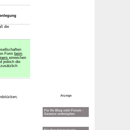
fenlegung
aß die
gesellschaften
nen Form
beim
igers
einreichen
d jedoch die
zusätzlich
Anzeige
undstücken;
Für Ihr Blog oder Forum -
Gesetze verknüpfen