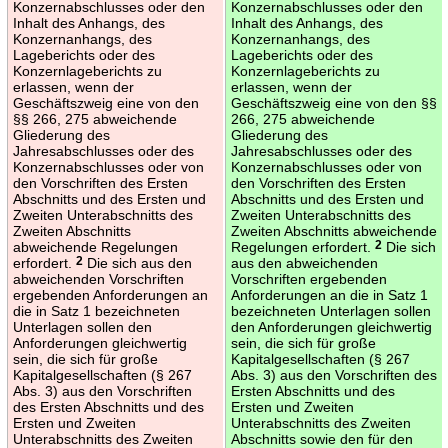
Konzernabschlusses oder den
Konzernabschlusses oder den
Inhalt des Anhangs, des
Inhalt des Anhangs, des
Konzernanhangs, des
Konzernanhangs, des
Lageberichts oder des
Lageberichts oder des
Konzernlageberichts zu
Konzernlageberichts zu
erlassen, wenn der
erlassen, wenn der
Geschäftszweig eine von den
Geschäftszweig eine von den §§
§§ 266, 275 abweichende
266, 275 abweichende
Gliederung des
Gliederung des
Jahresabschlusses oder des
Jahresabschlusses oder des
Konzernabschlusses oder von
Konzernabschlusses oder von
den Vorschriften des Ersten
den Vorschriften des Ersten
Abschnitts und des Ersten und
Abschnitts und des Ersten und
Zweiten Unterabschnitts des
Zweiten Unterabschnitts des
Zweiten Abschnitts
Zweiten Abschnitts abweichende
abweichende Regelungen
Regelungen erfordert.
2
Die sich
erfordert.
2
Die sich aus den
aus den abweichenden
abweichenden Vorschriften
Vorschriften ergebenden
ergebenden Anforderungen an
Anforderungen an die in Satz 1
die in Satz 1 bezeichneten
bezeichneten Unterlagen sollen
Unterlagen sollen den
den Anforderungen gleichwertig
Anforderungen gleichwertig
sein, die sich für große
sein, die sich für große
Kapitalgesellschaften (§ 267
Kapitalgesellschaften (§ 267
Abs. 3) aus den Vorschriften des
Abs. 3) aus den Vorschriften
Ersten Abschnitts und des
des Ersten Abschnitts und des
Ersten und Zweiten
Ersten und Zweiten
Unterabschnitts des Zweiten
Unterabschnitts des Zweiten
Abschnitts sowie den für den