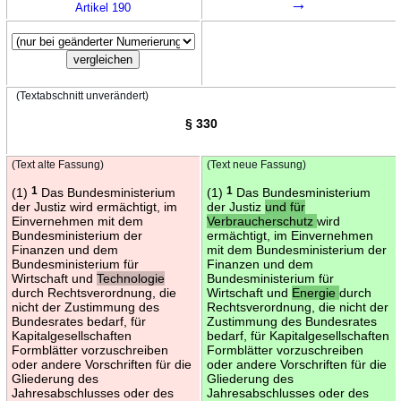
→
Artikel 190
(Textabschnitt unverändert)
§ 330
(Text alte Fassung)
(Text neue Fassung)
(1)
1
Das Bundesministerium
(1)
1
Das Bundesministerium
der Justiz wird ermächtigt, im
der Justiz
und für
Einvernehmen mit dem
Verbraucherschutz
wird
Bundesministerium der
ermächtigt, im Einvernehmen
Finanzen und dem
mit dem Bundesministerium der
Bundesministerium für
Finanzen und dem
Wirtschaft und
Technologie
Bundesministerium für
durch Rechtsverordnung, die
Wirtschaft und
Energie
durch
nicht der Zustimmung des
Rechtsverordnung, die nicht der
Bundesrates bedarf, für
Zustimmung des Bundesrates
Kapitalgesellschaften
bedarf, für Kapitalgesellschaften
Formblätter vorzuschreiben
Formblätter vorzuschreiben
oder andere Vorschriften für die
oder andere Vorschriften für die
Gliederung des
Gliederung des
Jahresabschlusses oder des
Jahresabschlusses oder des