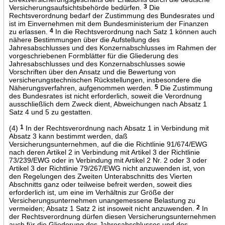
Versicherungsaufsichtsbehörde bedürfen.
3
Die
Rechtsverordnung bedarf der Zustimmung des Bundesrates und
ist im Einvernehmen mit dem Bundesministerium der Finanzen
zu erlassen.
4
In die Rechtsverordnung nach Satz 1 können auch
nähere Bestimmungen über die Aufstellung des
Jahresabschlusses und des Konzernabschlusses im Rahmen der
vorgeschriebenen Formblätter für die Gliederung des
Jahresabschlusses und des Konzernabschlusses sowie
Vorschriften über den Ansatz und die Bewertung von
versicherungstechnischen Rückstellungen, insbesondere die
Näherungsverfahren, aufgenommen werden.
5
Die Zustimmung
des Bundesrates ist nicht erforderlich, soweit die Verordnung
ausschließlich dem Zweck dient, Abweichungen nach Absatz 1
Satz 4 und 5 zu gestatten.
(4)
1
In der Rechtsverordnung nach Absatz 1 in Verbindung mit
Absatz 3 kann bestimmt werden, daß
Versicherungsunternehmen, auf die die Richtlinie 91/674/EWG
nach deren Artikel 2 in Verbindung mit Artikel 3 der Richtlinie
73/239/EWG oder in Verbindung mit Artikel 2 Nr. 2 oder 3 oder
Artikel 3 der Richtlinie 79/267/EWG nicht anzuwenden ist, von
den Regelungen des Zweiten Unterabschnitts des Vierten
Abschnitts ganz oder teilweise befreit werden, soweit dies
erforderlich ist, um eine im Verhältnis zur Größe der
Versicherungsunternehmen unangemessene Belastung zu
vermeiden; Absatz 1 Satz 2 ist insoweit nicht anzuwenden.
2
In
der Rechtsverordnung dürfen diesen Versicherungsunternehmen
auch für die Gliederung des Jahresabschlusses und des