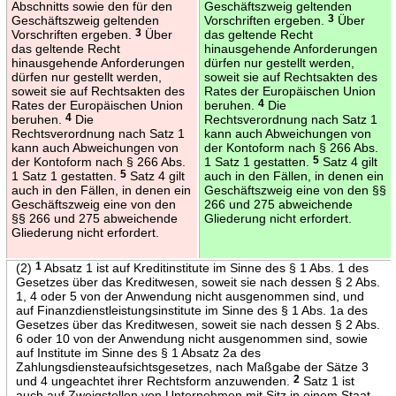
Abschnitts sowie den für den
Geschäftszweig geltenden
Geschäftszweig geltenden
Vorschriften ergeben.
3
Über
Vorschriften ergeben.
3
Über
das geltende Recht
das geltende Recht
hinausgehende Anforderungen
hinausgehende Anforderungen
dürfen nur gestellt werden,
dürfen nur gestellt werden,
soweit sie auf Rechtsakten des
soweit sie auf Rechtsakten des
Rates der Europäischen Union
Rates der Europäischen Union
beruhen.
4
Die
beruhen.
4
Die
Rechtsverordnung nach Satz 1
Rechtsverordnung nach Satz 1
kann auch Abweichungen von
kann auch Abweichungen von
der Kontoform nach § 266 Abs.
der Kontoform nach § 266 Abs.
1 Satz 1 gestatten.
5
Satz 4 gilt
1 Satz 1 gestatten.
5
Satz 4 gilt
auch in den Fällen, in denen ein
auch in den Fällen, in denen ein
Geschäftszweig eine von den §§
Geschäftszweig eine von den
266 und 275 abweichende
§§ 266 und 275 abweichende
Gliederung nicht erfordert.
Gliederung nicht erfordert.
(2)
1
Absatz 1 ist auf Kreditinstitute im Sinne des § 1 Abs. 1 des
Gesetzes über das Kreditwesen, soweit sie nach dessen § 2 Abs.
1, 4 oder 5 von der Anwendung nicht ausgenommen sind, und
auf Finanzdienstleistungsinstitute im Sinne des § 1 Abs. 1a des
Gesetzes über das Kreditwesen, soweit sie nach dessen § 2 Abs.
6 oder 10 von der Anwendung nicht ausgenommen sind, sowie
auf Institute im Sinne des § 1 Absatz 2a des
Zahlungsdiensteaufsichtsgesetzes, nach Maßgabe der Sätze 3
und 4 ungeachtet ihrer Rechtsform anzuwenden.
2
Satz 1 ist
auch auf Zweigstellen von Unternehmen mit Sitz in einem Staat