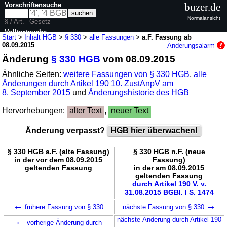
Vorschriftensuche
buzer.de
Normalansicht
§ / Art.
Gesetz
Volltextsuche
Start
>
Inhalt HGB
>
§ 330
>
alle Fassungen
>
a.F. Fassung ab
08.09.2015
Änderungsalarm
nur in HGB
Änderung
§ 330 HGB
vom 08.09.2015
Ähnliche Seiten:
weitere Fassungen von § 330 HGB
,
alle
Änderungen durch Artikel 190 10. ZustAnpV am
8. September 2015
und
Änderungshistorie des HGB
Hervorhebungen:
alter Text
,
neuer Text
Änderung verpasst?
HGB hier überwachen!
§ 330 HGB a.F. (alte Fassung)
§ 330 HGB n.F. (neue
in der vor dem 08.09.2015
Fassung)
geltenden Fassung
in der am 08.09.2015
geltenden Fassung
durch Artikel 190 V. v.
31.08.2015 BGBl. I S. 1474
←
→
frühere Fassung von § 330
nächste Fassung von § 330
←
nächste Änderung durch Artikel 190
vorherige Änderung durch