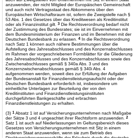
anzuwenden, der nicht Mitglied der Europäischen Gemeinschaft
und auch nicht Vertragsstaat des Abkommens über den
Europäischen Wirtschaftsraum ist, sofern die Zweigstelle nach §
53 Abs. 1 des Gesetzes über das Kreditwesen als Kreditinstitut
oder als Finanzinstitut gilt.
3
Die Rechtsverordnung bedarf nicht
der Zustimmung des Bundesrates; sie ist im Einvernehmen mit
dem Bundesministerium der Finanzen und im Benehmen mit der
Deutschen Bundesbank zu erlassen.
4
In die Rechtsverordnung
nach Satz 1 können auch nähere Bestimmungen über die
Aufstellung des Jahresabschlusses und des Konzernabschlusses
im Rahmen der vorgeschriebenen Formblätter für die Gliederung
des Jahresabschlusses und des Konzernabschlusses sowie des
Zwischenabschlusses gemäß § 340a Abs. 3 und des
Konzernzwischenabschlusses gemäß § 340i Abs. 4
aufgenommen werden, soweit dies zur Erfüllung der Aufgaben
der Bundesanstalt für Finanzdienstleistungsaufsicht oder der
Deutschen Bundesbank erforderlich ist, insbesondere um
einheitliche Unterlagen zur Beurteilung der von den
Kreditinstituten und Finanzdienstleistungsinstituten
durchgeführten Bankgeschäfte und erbrachten
Finanzdienstleistungen zu erhalten.
(3)
1
Absatz 1 ist auf Versicherungsunternehmen nach Maßgabe
der Sätze 3 und 4 ungeachtet ihrer Rechtsform anzuwenden.
2
Satz 1 ist auch auf Niederlassungen im Geltungsbereich dieses
Gesetzes von Versicherungsunternehmen mit Sitz in einem
anderen Staat anzuwenden, wenn sie zum Betrieb des
Direktversicherungsgeschäfts der Erlaubnis durch die deutsche