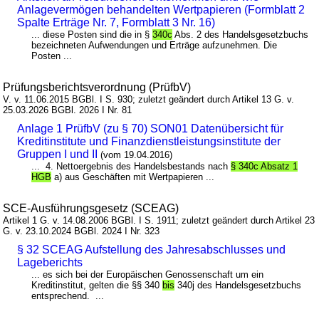
Anlagevermögen behandelten Wertpapieren (Formblatt 2
Spalte Erträge Nr. 7, Formblatt 3 Nr. 16)
... diese Posten sind die in §
340c
Abs. 2 des Handelsgesetzbuchs
bezeichneten Aufwendungen und Erträge aufzunehmen. Die
Posten ...
Prüfungsberichtsverordnung (PrüfbV)
V. v. 11.06.2015 BGBl. I S. 930; zuletzt geändert durch Artikel 13 G. v.
25.03.2026 BGBl. 2026 I Nr. 81
Anlage 1 PrüfbV (zu § 70) SON01 Datenübersicht für
Kreditinstitute und Finanzdienstleistungsinstitute der
Gruppen I und II
(vom 19.04.2016)
... 4. Nettoergebnis des Handelsbestands nach
§ 340c Absatz 1
HGB
a) aus Geschäften mit Wertpapieren ...
SCE-Ausführungsgesetz (SCEAG)
Artikel 1 G. v. 14.08.2006 BGBl. I S. 1911; zuletzt geändert durch Artikel 23
G. v. 23.10.2024 BGBl. 2024 I Nr. 323
§ 32 SCEAG Aufstellung des Jahresabschlusses und
Lageberichts
... es sich bei der Europäischen Genossenschaft um ein
Kreditinstitut, gelten die §§ 340
bis
340j des Handelsgesetzbuchs
entsprechend. ...