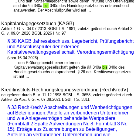
... und den Konzernlagebericht sowie deren Prüfung und Offenlegung
sind die §§ 340a
bis
340o des Handelsgesetzbuchs entsprechend
anzuwenden. Der Abschlußprüfer wird auf ...
Kapitalanlagegesetzbuch (KAGB)
Artikel 1 G. v. 04.07.2013 BGBl. I S. 1981; zuletzt geändert durch Artikel 3
G. v. 09.04.2026 BGBl. 2026 I Nr. 97
§ 38 KAGB Jahresabschluss, Lagebericht, Prüfungsbericht
und Abschlussprüfer der externen
Kapitalverwaltungsgesellschaft; Verordnungsermächtigung
(vom 16.04.2026)
... den Prüfungsbericht einer externen
Kapitalverwaltungsgesellschaft gelten die §§ 340a
bis
340o des
Handelsgesetzbuchs entsprechend. § 26 des Kreditwesengesetzes
ist mit ...
Kreditinstituts-Rechnungslegungsverordnung (RechKredV)
neugefasst durch B. v. 11.12.1998 BGBl. I S. 3658; zuletzt geändert durch
Artikel 25 Abs. 6 G. v. 07.08.2021 BGBl. I S. 3311
§ 33 RechKredV Abschreibungen und Wertberichtigungen
auf Beteiligungen, Anteile an verbundenen Unternehmen
und wie Anlagevermögen behandelte Wertpapiere
(Formblatt 2 Spalte Aufwendungen Nr. 8, Formblatt 3 Nr.
15), Erträge aus Zuschreibungen zu Beteiligungen,
Anteilen an verbundenen Unternehmen und wie