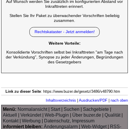
Auf Wunsch werden Sie zusätzlich im konfigurierten Abstand vor
Inkrafttreten erinnert.
Stellen Sie Ihr Paket zu überwachender Vorschriften beliebig
zusammen.
Rechtskataster - Jetzt anmelden!
Weitere Vorteile:
Konsolidierte Vorschriften selbst bei Inkrafttreten "am Tage nach
der Verkündung", Synopse zu jeder Änderungen, Begründungen
des Gesetzgebers
Link zu dieser Seite
: https://www.buzer.de/gesetz/3486/v48790.htm
Inhaltsverzeichnis
|
Ausdrucken/PDF
|
nach oben
Menü:
Normalansicht
|
Start
|
Suchen
|
Sachgebiete
|
Aktuell
|
Verkündet
|
Web-Plugin
|
Über buzer.de
|
Qualität
|
Kontakt
|
Werbung
|
Datenschutz, Impressum
informiert bleiben:
Änderungsalarm
|
Web-Widget
|
RSS-