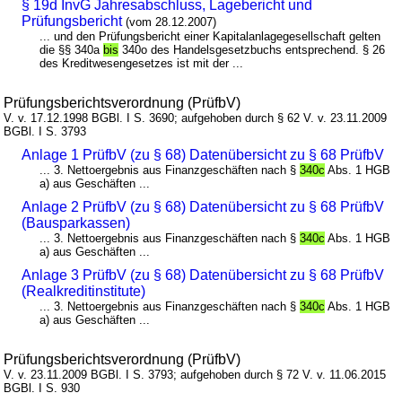
§ 19d InvG Jahresabschluss, Lagebericht und
Prüfungsbericht
(vom 28.12.2007)
... und den Prüfungsbericht einer Kapitalanlagegesellschaft gelten
die §§ 340a
bis
340o des Handelsgesetzbuchs entsprechend. § 26
des Kreditwesengesetzes ist mit der ...
Prüfungsberichtsverordnung (PrüfbV)
V. v. 17.12.1998 BGBl. I S. 3690; aufgehoben durch § 62 V. v. 23.11.2009
BGBl. I S. 3793
Anlage 1 PrüfbV (zu § 68) Datenübersicht zu § 68 PrüfbV
... 3. Nettoergebnis aus Finanzgeschäften nach §
340c
Abs. 1 HGB
a) aus Geschäften ...
Anlage 2 PrüfbV (zu § 68) Datenübersicht zu § 68 PrüfbV
(Bausparkassen)
... 3. Nettoergebnis aus Finanzgeschäften nach §
340c
Abs. 1 HGB
a) aus Geschäften ...
Anlage 3 PrüfbV (zu § 68) Datenübersicht zu § 68 PrüfbV
(Realkreditinstitute)
... 3. Nettoergebnis aus Finanzgeschäften nach §
340c
Abs. 1 HGB
a) aus Geschäften ...
Prüfungsberichtsverordnung (PrüfbV)
V. v. 23.11.2009 BGBl. I S. 3793; aufgehoben durch § 72 V. v. 11.06.2015
BGBl. I S. 930