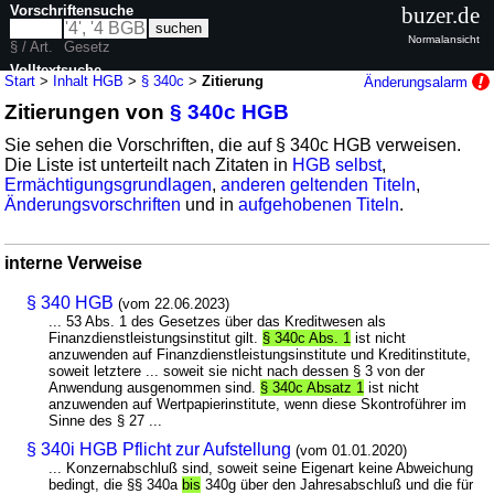
Vorschriftensuche
buzer.de
Normalansicht
§ / Art.
Gesetz
Volltextsuche
Start
>
Inhalt HGB
>
§ 340c
>
Zitierung
Änderungsalarm
Zitierungen von
§ 340c HGB
nur in HGB
Sie sehen die Vorschriften, die auf § 340c HGB verweisen.
Die Liste ist unterteilt nach Zitaten in
HGB selbst
,
Ermächtigungsgrundlagen
,
anderen geltenden Titeln
,
Änderungsvorschriften
und in
aufgehobenen Titeln
.
interne Verweise
§ 340 HGB
(vom 22.06.2023)
... 53 Abs. 1 des Gesetzes über das Kreditwesen als
Finanzdienstleistungsinstitut gilt.
§ 340c Abs. 1
ist nicht
anzuwenden auf Finanzdienstleistungsinstitute und Kreditinstitute,
soweit letztere ... soweit sie nicht nach dessen § 3 von der
Anwendung ausgenommen sind.
§ 340c Absatz 1
ist nicht
anzuwenden auf Wertpapierinstitute, wenn diese Skontroführer im
Sinne des § 27 ...
§ 340i HGB Pflicht zur Aufstellung
(vom 01.01.2020)
... Konzernabschluß sind, soweit seine Eigenart keine Abweichung
bedingt, die §§ 340a
bis
340g über den Jahresabschluß und die für