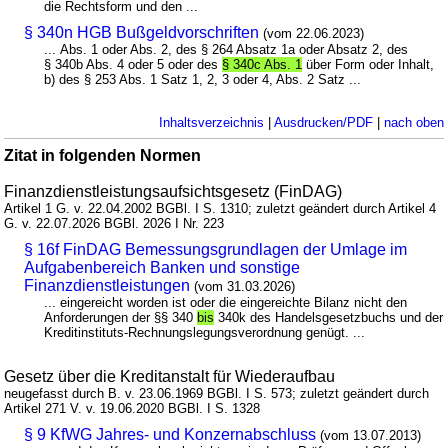
die Rechtsform und den ...
§ 340n HGB Bußgeldvorschriften
(vom 22.06.2023)
... Abs. 1 oder Abs. 2, des § 264 Absatz 1a oder Absatz 2, des
§ 340b Abs. 4 oder 5 oder des
§ 340c Abs. 1
über Form oder Inhalt,
b) des § 253 Abs. 1 Satz 1, 2, 3 oder 4, Abs. 2 Satz ...
Inhaltsverzeichnis
|
Ausdrucken/PDF
|
nach oben
Zitat in folgenden Normen
Finanzdienstleistungsaufsichtsgesetz (FinDAG)
Artikel 1 G. v. 22.04.2002 BGBl. I S. 1310; zuletzt geändert durch Artikel 4
G. v. 22.07.2026 BGBl. 2026 I Nr. 223
§ 16f FinDAG Bemessungsgrundlagen der Umlage im
Aufgabenbereich Banken und sonstige
Finanzdienstleistungen
(vom 31.03.2026)
... eingereicht worden ist oder die eingereichte Bilanz nicht den
Anforderungen der §§ 340
bis
340k des Handelsgesetzbuchs und der
Kreditinstituts-Rechnungslegungsverordnung genügt. ...
Gesetz über die Kreditanstalt für Wiederaufbau
neugefasst durch B. v. 23.06.1969 BGBl. I S. 573; zuletzt geändert durch
Artikel 271 V. v. 19.06.2020 BGBl. I S. 1328
§ 9 KfWG Jahres- und Konzernabschluss
(vom 13.07.2013)