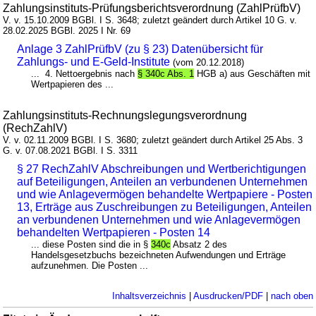
Zahlungsinstituts-Prüfungsberichtsverordnung (ZahlPrüfbV)
V. v. 15.10.2009 BGBl. I S. 3648; zuletzt geändert durch Artikel 10 G. v.
28.02.2025 BGBl. 2025 I Nr. 69
Anlage 3 ZahlPrüfbV (zu § 23) Datenübersicht für
Zahlungs- und E-Geld-Institute
(vom 20.12.2018)
... 4. Nettoergebnis nach
§ 340c Abs. 1
HGB a) aus Geschäften mit
Wertpapieren des ...
Zahlungsinstituts-Rechnungslegungsverordnung
(RechZahlV)
V. v. 02.11.2009 BGBl. I S. 3680; zuletzt geändert durch Artikel 25 Abs. 3
G. v. 07.08.2021 BGBl. I S. 3311
§ 27 RechZahlV Abschreibungen und Wertberichtigungen
auf Beteiligungen, Anteilen an verbundenen Unternehmen
und wie Anlagevermögen behandelte Wertpapiere - Posten
13, Erträge aus Zuschreibungen zu Beteiligungen, Anteilen
an verbundenen Unternehmen und wie Anlagevermögen
behandelten Wertpapieren - Posten 14
... diese Posten sind die in §
340c
Absatz 2 des
Handelsgesetzbuchs bezeichneten Aufwendungen und Erträge
aufzunehmen. Die Posten ...
Inhaltsverzeichnis
|
Ausdrucken/PDF
|
nach oben